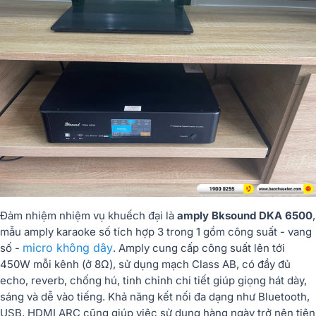
Đảm nhiệm nhiệm vụ khuếch đại là
amply Bksound DKA 6500
,
mẫu amply karaoke số tích hợp 3 trong 1 gồm công suất - vang
micro không dây
số -
. Amply cung cấp công suất lên tới
450W mỗi kênh (ở 8Ω), sử dụng mạch Class AB, có đầy đủ
echo, reverb, chống hú, tinh chỉnh chi tiết giúp giọng hát dày,
sáng và dễ vào tiếng. Khả năng kết nối đa dạng như Bluetooth,
USB, HDMI ARC cũng giúp việc sử dụng hàng ngày trở nên tiện