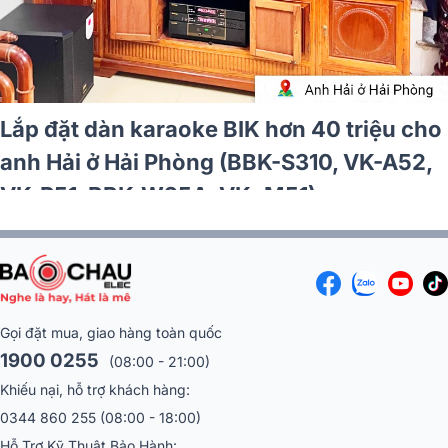
Lắp đặt dàn karaoke BIK hơn 40 triệu cho
anh Hải ở Hải Phòng (BBK-S310, VK-A52,
VK-R51, BBK-W25A, VK- M51)
Gọi đặt mua, giao hàng toàn quốc
1900 0255
(08:00 - 21:00)
Khiếu nại, hỗ trợ khách hàng:
0344 860 255
(08:00 - 18:00)
Hỗ Trợ Kỹ Thuật Bảo Hành: