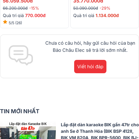
56.059.500đ
35.770.000đ
BJ-W25AV II,BIK BJ-U200)
66.200.000đ
-15%
50.090.000đ
-29%
Quà trị giá
770.000đ
Quà trị giá
1.134.000đ
5/5
(26)
Chưa có câu hỏi, hãy gửi câu hỏi của bạn
Bảo Châu Elec sẽ trả lời sớm nhất.
Viết hỏi đáp
TIN MỚI NHẤT
Lắp đặt dàn karaoke BIK gần 47tr cho
anh Se ở Thanh Hóa (BIK BSP 412II,
BIK VM 820A, BIK BPR-5600, BIK BJ-