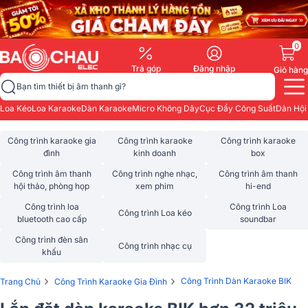
0
Trả góp
Đăng nhập
Giỏ hàng
Bạn tìm thiết bị âm thanh gì?
Loa Kéo
Loa Karaoke
Dàn Karaoke
Micro Không Dây
Cục Đẩy Công Suất
Dàn Hội
Công trình karaoke gia
Công trình karaoke
Công trình karaoke
đình
kinh doanh
box
Công trình âm thanh
Công trình nghe nhạc,
Công trình âm thanh
hội thảo, phòng họp
xem phim
hi-end
Công trình loa
Công trình Loa
Công trình Loa kéo
bluetooth cao cấp
soundbar
Công trình đèn sân
Công trình nhạc cụ
khấu
›
›
Công Trình Dàn Karaoke BIK
Trang Chủ
Công Trình Karaoke Gia Đình