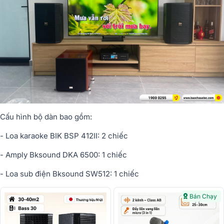
Cấu hình bộ dàn bao gồm:
- Loa karaoke BIK BSP 412II: 2 chiếc
- Amply Bksound DKA 6500: 1 chi
ế
c
- Loa sub điện Bksound S
W512
: 1 chiếc
Bán Chạy