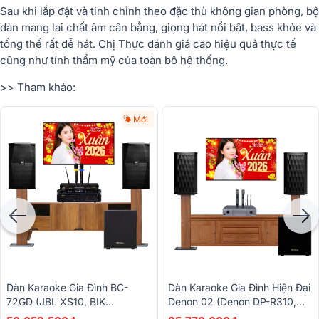
Sau khi lắp đặt và tinh chỉnh theo đặc thù không gian phòng, bộ
dàn mang lại chất âm cân bằng, giọng hát nổi bật, bass khỏe và
tổng thể rất dễ hát. Chị Thực đánh giá cao hiệu quả thực tế
cũng như tính thẩm mỹ của toàn bộ hệ thống.
>> Tham khảo:
Mới
Dàn Karaoke Gia Đình BC-
Dàn Karaoke Gia Đình Hiện Đại
72GD (JBL XS10, BIK
Denon 02 (Denon DP-R310,
VM620A, BIK BPR-5800, BIK
DP-N1600, BJ-W25AV II)