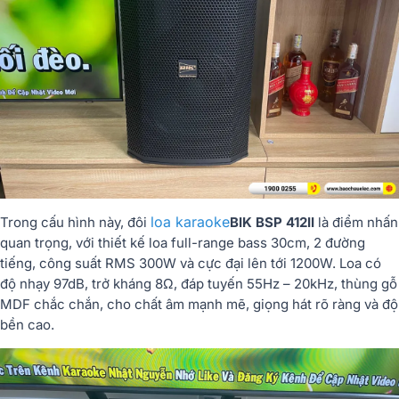
loa karaoke
Trong cấu hình này, đôi
BIK BSP 412II
là điểm nhấn
quan trọng, với thiết kế loa full-range bass 30cm, 2 đường
tiếng, công suất RMS 300W và cực đại lên tới 1200W. Loa có
độ nhạy 97dB, trở kháng 8Ω, đáp tuyến 55Hz – 20kHz, thùng gỗ
MDF chắc chắn, cho chất âm mạnh mẽ, giọng hát rõ ràng và độ
bền cao.