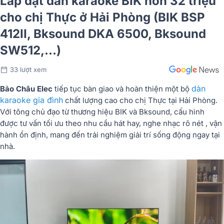
Lắp đặt dàn karaoke BIK hơn 32 triệu
cho chị Thực ở Hải Phòng (BIK BSP
412II, Bksound DKA 6500, Bksound
SW512,...)
33 lượt xem
dàn
Bảo Châu Elec
tiếp tục bàn giao và hoàn thiện một bộ
karaoke gia đình
chất lượng cao cho chị Thực tại Hải Phòng.
Với tông chủ đạo từ thương hiệu BIK và Bksound, cấu hình
được tư vấn tối ưu theo nhu cầu hát hay, nghe nhạc rõ nét , vận
hành ổn định, mang đến trải nghiệm giải trí sống động ngay tại
nhà.