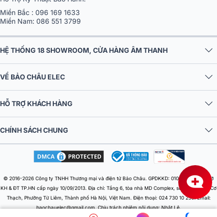
Miền Bắc :
096 169 1633
Miền Nam:
086 551 3799
HỆ THỐNG 18 SHOWROOM, CỬA HÀNG ÂM THANH
VỀ BẢO CHÂU ELEC
HỖ TRỢ KHÁCH HÀNG
CHÍNH SÁCH CHUNG
© 2016-2026 Công ty TNHH Thương mại và điện tử Bảo Châu. GPDKKD: 0106303879 do Sở
KH & ĐT TP.HN cấp ngày 10/09/2013. Địa chỉ: Tầng 6, tòa nhà MD Complex, số 68 Nguyễn Cơ
Thạch, Phường Từ Liêm, Thành phố Hà Nội, Việt Nam. Điện thoại: 024 730 10 255. Email:
baochauelec@gmail.com. Chịu trách nhiệm nội dung: Nhật Lệ.