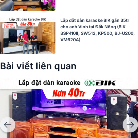
Lắp đặt dàn karaoke BIK gần 35tr
cho anh Vinh tại Đắk Nông (BIK
BSP410II, SW512, KP500, BJ-U200,
VM620A)
Bài viết liên quan