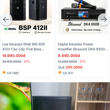
Loa Karaoke Nhật BIK BSP
Digital Karaoke Power
412II Cao Cấp (Full Bass
Amplifier Bksound DKA 6500 (
30cm)
2 Kênh, 450W, Kèm Micro
14.990.000đ
8.690.000đ
Không Dây)
25.610.000đ
-41%
12.590.000đ
-31%
Quà
3
00.000đ
5/5
(188)
5/5
(57)