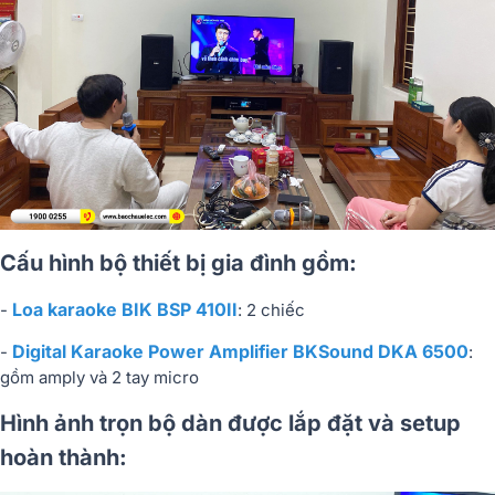
Cấu hình bộ thiết bị gia đình gồm:
Loa karaoke BIK BSP 410II
-
: 2 chiếc
Digital Karaoke Power Amplifier BKSound DKA 6500
-
:
gồm amply và 2 tay micro
Hình ảnh trọn bộ dàn được lắp đặt và setup
hoàn thành: