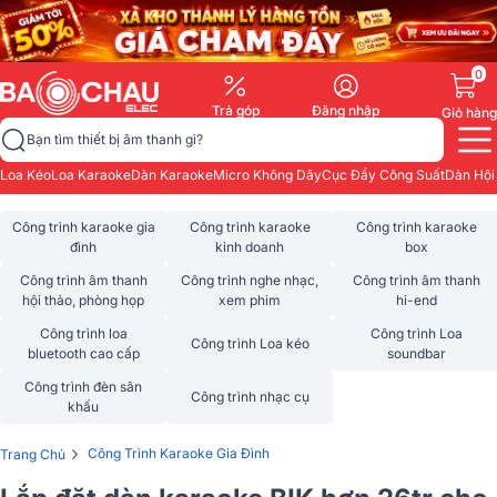
0
Trả góp
Đăng nhập
Giỏ hàng
Bạn tìm thiết bị âm thanh gì?
Loa Kéo
Loa Karaoke
Dàn Karaoke
Micro Không Dây
Cục Đẩy Công Suất
Dàn Hội
Công trình karaoke gia
Công trình karaoke
Công trình karaoke
đình
kinh doanh
box
Công trình âm thanh
Công trình nghe nhạc,
Công trình âm thanh
hội thảo, phòng họp
xem phim
hi-end
Công trình loa
Công trình Loa
Công trình Loa kéo
bluetooth cao cấp
soundbar
Công trình đèn sân
Công trình nhạc cụ
khấu
›
Công Trình Karaoke Gia Đình
Trang Chủ