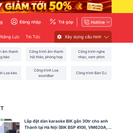
ng
Đăng nhập
Trả góp
Hotline
 Năng Lực
Tin Tức
Xây dựng cấu hình
nh âm thanh
Công trình âm thanh
Công trình nghe
ng báo
hội thảo, phòng họp
nhạc, xem phim
Công trình Loa
nh Loa kéo
Công trình Bàn DJ
soundbar
ẤT
Lắp đặt dàn karaoke BIK gần 30tr cho anh
Thành tại Hà Nội (BIK BSP 410II, VM620A,