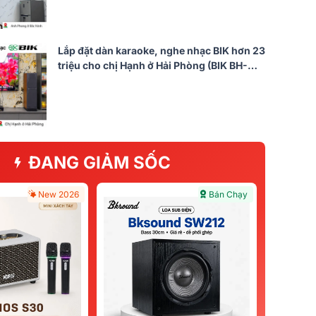
Lắp đặt dàn karaoke, nghe nhạc BIK hơn 23
triệu cho chị Hạnh ở Hải Phòng (BIK BH-
X1051, DKA 6500)
ĐANG GIẢM SỐC
New 2026
Bán Chạy