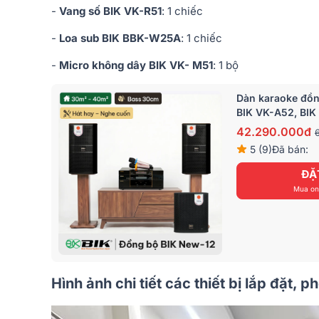
-
Vang số BIK VK-R51
: 1 chiếc
-
Loa sub BIK BBK-W25A
: 1 chiếc
-
Micro không dây BIK VK- M51
: 1 bộ
Dàn karaoke đồn
BIK VK-A52, BIK
42.290.000đ
5 (9)
Đã bán:
ĐẶ
Mua onl
Hình ảnh chi tiết các thiết bị lắp đặt, p