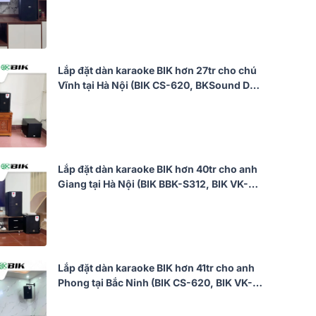
VK-R51, VK-M51)
Lắp đặt dàn karaoke BIK hơn 27tr cho chú
Vĩnh tại Hà Nội (BIK CS-620, BKSound DKA
6500, SW512)
Lắp đặt dàn karaoke BIK hơn 40tr cho anh
Giang tại Hà Nội (BIK BBK-S312, BIK VK-
A52, BIK VK-R51, BIK BBK-W25A, BIK VK-
M51)
Lắp đặt dàn karaoke BIK hơn 41tr cho anh
Phong tại Bắc Ninh (BIK CS-620, BIK VK-
A52, JBL KX190, BIK BBK-W25A, BIK BJ-
U200)