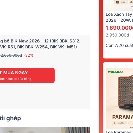
Loa Xách Tay
2026, 120W, B
Kèm 2 Tay Mi
1.890.000
2.950.000đ
g bộ BIK New 2026 - 12 (BIK BBK-S312,
Còn 7/20 suấ
 VK-R51, BIK BBK-W25A, BIK VK- M51)
62.650.000đ
-32%
T MUA NGAY
ine hoặc tại cửa hàng
hối ghép
Loa Paramax 