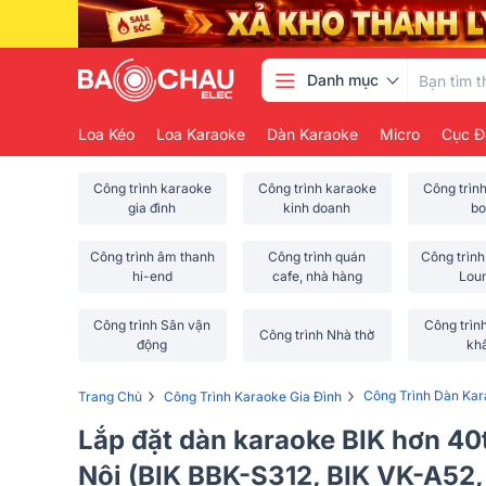
Danh mục
Loa Kéo
Loa Karaoke
Dàn Karaoke
Micro
Cục Đ
Công trình karaoke
Công trình karaoke
Công trìn
gia đình
kinh doanh
bo
Công trình âm thanh
Công trình quán
Công trình
hi-end
cafe, nhà hàng
Lou
Công trình Sân vận
Công trìn
Công trình Nhà thờ
động
kh
›
›
Công Trình Dàn Kar
Trang Chủ
Công Trình Karaoke Gia Đình
Lắp đặt dàn karaoke BIK hơn 40
Nội (BIK BBK-S312, BIK VK-A52,