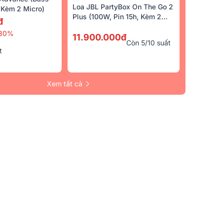
Loa JBL PartyBox On The Go 2
Kèm 2 Micro)
Plus (100W, Pin 15h, Kèm 2
đ
Micro)
30%
11.900.000đ
Còn 5/10 suất
t
Xem tất cả