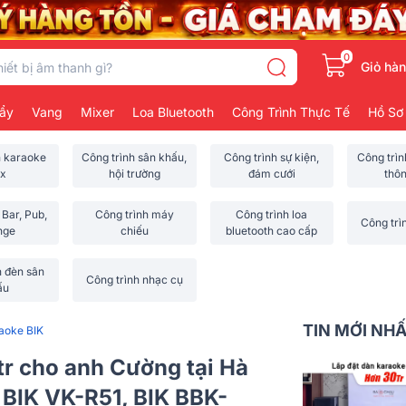
0
Giỏ hà
ẩy
Vang
Mixer
Loa Bluetooth
Công Trình Thực Tế
Hồ Sơ
h karaoke
Công trình sân khấu,
Công trình sự kiện,
Công trì
x
hội trường
đám cưới
thô
 Bar, Pub,
Công trình máy
Công trình loa
Công trì
nge
chiếu
bluetooth cao cấp
h đèn sân
Công trình nhạc cụ
ấu
TIN MỚI NH
aoke BIK
tr cho anh Cường tại Hà
 BIK VK-R51, BIK BBK-