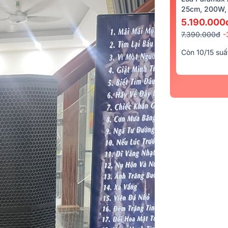
25cm, 200W, 
5.190.000
7.390.000đ
-
Còn 10/15 suấ