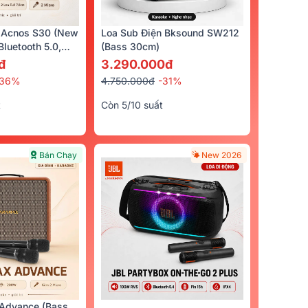
 Acnos S30 (New
Loa Sub Điện Bksound SW212
luetooth 5.0,
(bass 30cm)
cro)
đ
3.290.000đ
-36%
4.750.000đ
-31%
t
Còn 5/10 suất
Bán Chạy
New 2026
Advance (Bass