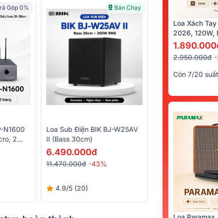
rả Góp 0%
Bán Chạy
Loa Xách Tay
2026, 120W, B
Kèm 2 Tay Mi
1.890.000
2.950.000đ
Còn 7/20 suấ
P-N1600
Loa Sub Điện BIK BJ-W25AV
ro, 2
II (Bass 30cm)
0W/CH -
6.490.000đ
11.470.000đ
-43%
4.9/5
(20)
Loa Paramax 