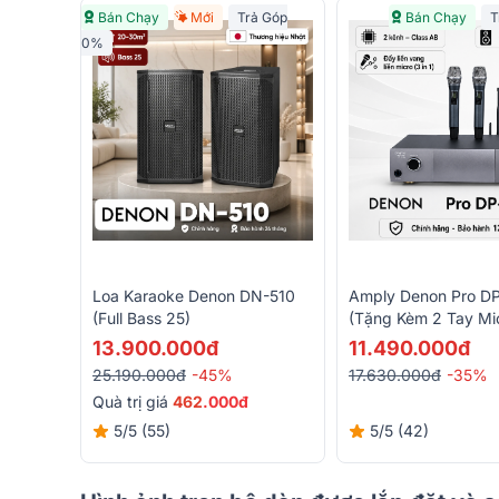
Bán Chạy
Mới
Trả Góp
Bán Chạy
T
0%
Loa Karaoke Denon DN-510
Amply Denon Pro D
(Full Bass 25)
(tặng Kèm 2 Tay Mic
Kênh, Class AB, 55
13.900.000đ
11.490.000đ
New)
25.190.000đ
-45%
17.630.000đ
-35%
Quà trị giá
462
.000đ
5/5
(55)
5/5
(42)