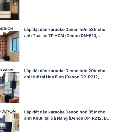
DKA 8500, SW612 MKII)
Lắp đặt dàn karaoke Denon hơn 58tr cho
anh Thái tại TP HCM (Denon DN-510,
Philips CSS1917/70, CSS1910/70,
CSS2110/70...)
Lắp đặt dàn karaoke Denon hơn 20tr cho
chị Huệ tại Hòa Bình (Denon DP-R212,
BKsound DKA 8500, SW612 MKII)
Lắp đặt dàn karaoke Denon hơn 35tr cho
anh Khưu tại Đà Nẵng (Denon DP-R212, BIK
VM620A, BIK BPR-5800, Bksound SW512,
BCE U900 Plus X)