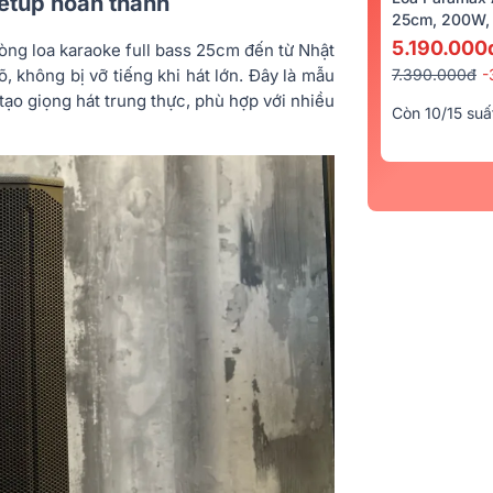
setup hoàn thành
25cm, 200W, 
5.190.000
ng loa karaoke full bass 25cm đến từ Nhật
7.390.000đ
-
õ, không bị vỡ tiếng khi hát lớn. Đây là mẫu
ạo giọng hát trung thực, phù hợp với nhiều
Còn 10/15 suấ