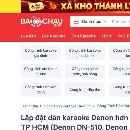
Danh mục
Loa Kéo
Loa Karaoke
Dàn Karaoke
Micro
Cục Đ
Công trình karaoke
Công trình karaoke
Công trìn
gia đình
kinh doanh
bo
Công trình âm thanh
Công trình quán
Công trình
hi-end
cafe, nhà hàng
Lou
Công trình Sân vận
Công trìn
Công trình Nhà thờ
động
kh
›
›
Công Trình Dàn Ka
Trang Chủ
Công Trình Karaoke Gia Đình
Lắp đặt dàn karaoke Denon hơn 
TP HCM (Denon DN-510, Denon