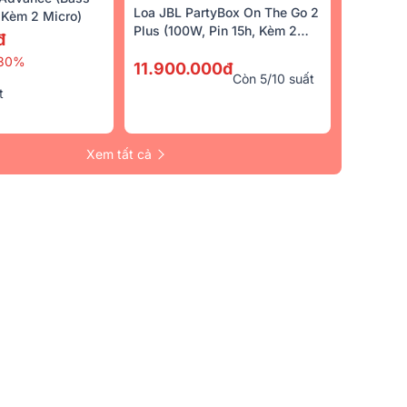
Loa JBL PartyBox On The Go 2
Kèm 2 Micro)
Plus (100W, Pin 15h, Kèm 2
đ
Micro)
30%
11.900.000đ
Còn 5/10 suất
t
Xem tất cả