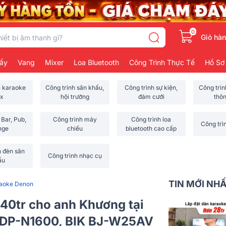
0
Giỏ hà
ẩy
Vang
Mixer
Loa Bluetooth
Công Trình Thực Tế
Hồ Sơ
h karaoke
Công trình sân khấu,
Công trình sự kiện,
Công trì
x
hội trường
đám cưới
thô
 Bar, Pub,
Công trình máy
Công trình loa
Công trì
nge
chiếu
bluetooth cao cấp
h đèn sân
Công trình nhạc cụ
ấu
TIN MỚI NH
raoke Denon
40tr cho anh Khương tại
 DP-N1600, BIK BJ-W25AV