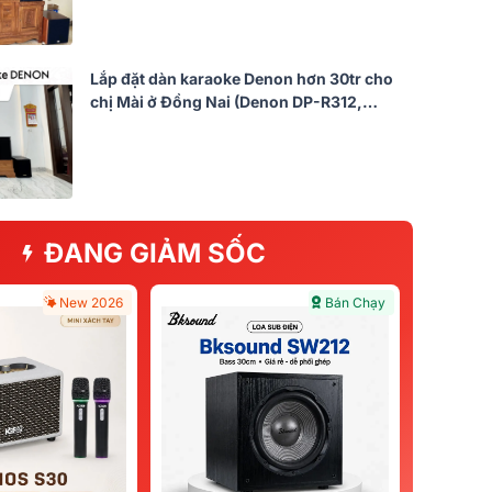
Lắp đặt dàn karaoke Denon hơn 30tr cho
chị Mài ở Đồng Nai (Denon DP-R312,
BKSound DKA 8500, BJ-W25AV II)
ĐANG GIẢM SỐC
New 2026
Bán Chạy