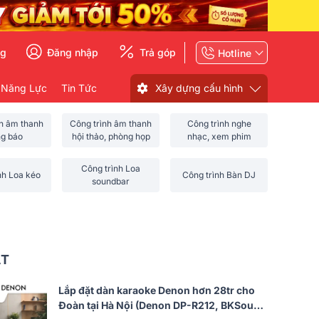
ng
Đăng nhập
Trả góp
Hotline
 Năng Lực
Tin Tức
Xây dựng cấu hình
nh âm thanh
Công trình âm thanh
Công trình nghe
ng báo
hội thảo, phòng họp
nhạc, xem phim
Công trình Loa
nh Loa kéo
Công trình Bàn DJ
soundbar
ẤT
Lắp đặt dàn karaoke Denon hơn 28tr cho
Đoàn tại Hà Nội (Denon DP-R212, BKSound