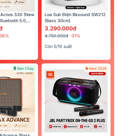
 Acnos S30 (New
Loa Sub Điện Bksound SW212
luetooth 5.0,
(bass 30cm)
cro)
đ
3.290.000đ
-36%
4.750.000đ
-31%
t
Còn 5/10 suất
Bán Chạy
New 2026
Advance (Bass