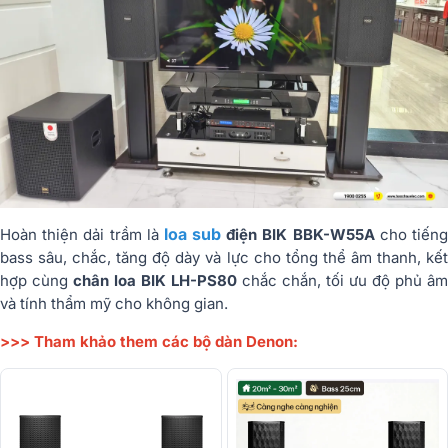
loa sub
Hoàn thiện dải trầm là
điện BIK BBK-W55A
cho tiến
bass sâu, chắc, tăng độ dày và lực cho tổng thể âm thanh, kết
hợp cùng
chân loa BIK LH-PS80
chắc chắn, tối ưu độ phủ âm
và tính thẩm mỹ cho không gian.
>>> Tham khảo them các bộ dàn Denon: