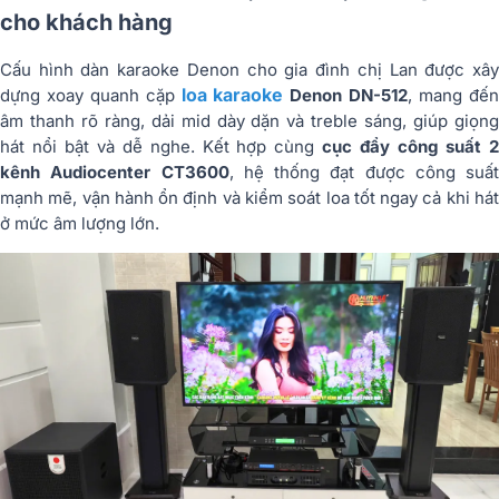
cho khách hàng
Cấu hình dàn karaoke Denon cho gia đình chị Lan được xây
loa karaoke
dựng xoay quanh cặp
Denon DN-512
, mang đế
âm thanh rõ ràng, dải mid dày dặn và treble sáng, giúp giọng
hát nổi bật và dễ nghe. Kết hợp cùng
cục đẩy công suất 
kênh Audiocenter CT3600
, hệ thống đạt được công suất
mạnh mẽ, vận hành ổn định và kiểm soát loa tốt ngay cả khi hát
ở mức âm lượng lớn.