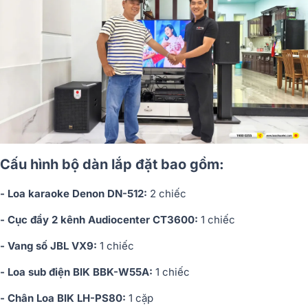
Cấu hình bộ dàn lắp đặt bao gồm:
- Loa karaoke Denon DN-512:
2 chiếc
- Cục đẩy 2 kênh Audiocenter CT3600:
1 chiếc
- Vang số JBL VX9:
1 chiếc
- Loa sub điện BIK BBK-W55A:
1 chiếc
- Chân Loa BIK LH-PS80:
1 cặp