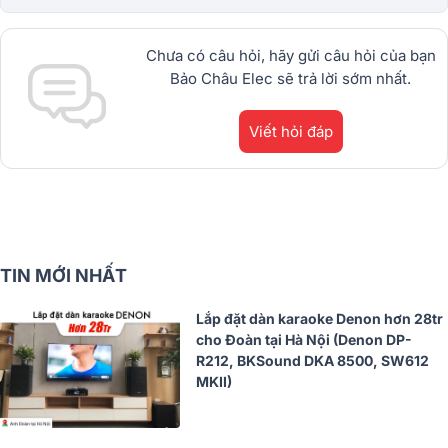
chạy từ JBL, BIK, RCF, Denon, Alto,
dBTechnologies, Philips Cao
Cấp.1900.0255
Chưa có câu hỏi, hãy gửi câu hỏi của bạn
Bảo Châu Elec sẽ trả lời sớm nhất.
Viết hỏi đáp
TIN MỚI NHẤT
Lắp đặt dàn karaoke Denon hơn 28tr
cho Đoàn tại Hà Nội (Denon DP-
R212, BKSound DKA 8500, SW612
MKII)