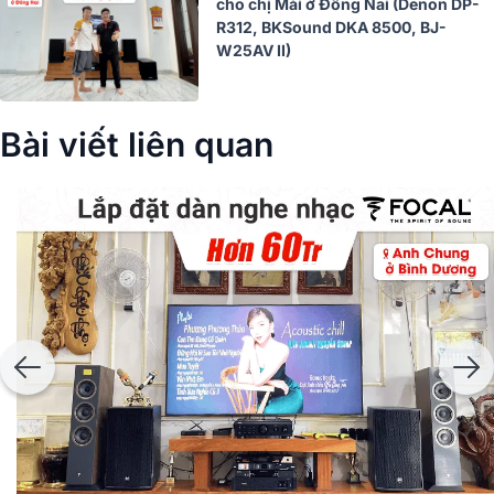
cho chị Mài ở Đồng Nai (Denon DP-
R312, BKSound DKA 8500, BJ-
W25AV II)
Bài viết liên quan