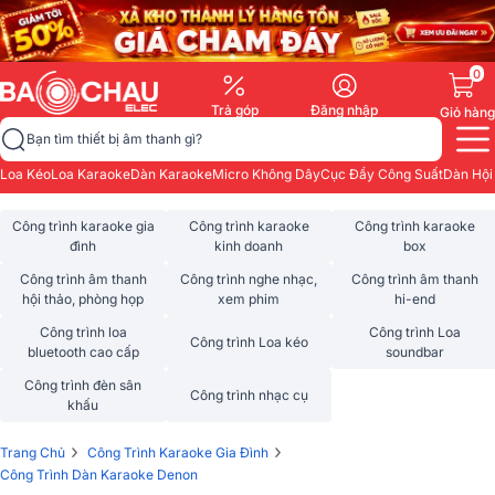
0
Trả góp
Đăng nhập
Giỏ hàng
Bạn tìm thiết bị âm thanh gì?
Loa Kéo
Loa Karaoke
Dàn Karaoke
Micro Không Dây
Cục Đẩy Công Suất
Dàn Hội
Công trình karaoke gia
Công trình karaoke
Công trình karaoke
đình
kinh doanh
box
Công trình âm thanh
Công trình nghe nhạc,
Công trình âm thanh
hội thảo, phòng họp
xem phim
hi-end
Công trình loa
Công trình Loa
Công trình Loa kéo
bluetooth cao cấp
soundbar
Công trình đèn sân
Công trình nhạc cụ
khấu
›
›
Trang Chủ
Công Trình Karaoke Gia Đình
Công Trình Dàn Karaoke Denon