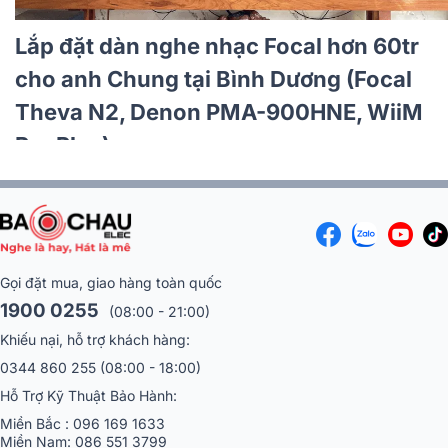
Lắp đặt dàn karaoke JBL hơn 47tr cho
anh Tài tại TP HCM (JBL MTS10, Denon
DP-N1600, JBL Pasion 12SP)
Gọi đặt mua, giao hàng toàn quốc
1900 0255
(08:00 - 21:00)
Khiếu nại, hỗ trợ khách hàng:
0344 860 255
(08:00 - 18:00)
Hỗ Trợ Kỹ Thuật Bảo Hành:
Miền Bắc :
096 169 1633
Miền Nam:
086 551 3799