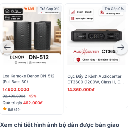
Mới
Trả Góp 0%
Trả Góp 0%
Loa Karaoke Denon DN-512
Cục Đẩy 2 Kênh Audiocenter
(Full Bass 30)
CT3600 (1200W, Class H, Có
Bridge)
17.900.000đ
14.860.000đ
32.400.000đ
-45%
Quà trị giá
462.000đ
5/5
(49)
Xem chi tiết hình ảnh bộ dàn được bàn giao