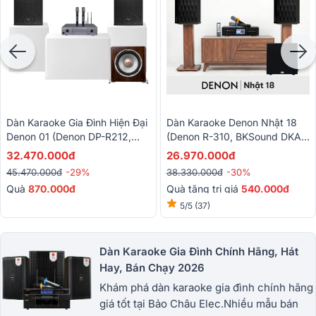
Dàn Karaoke Gia Đình Hiện Đại
Dàn Karaoke Denon Nhật 18
Denon 01 (Denon DP-R212,
(Denon R-310, BKSound DKA
Denon Pro DP-N1600,
6500, BKSound SW212)
32.470.000đ
26.970.000đ
BKSound SW512)
45.470.000đ
-29%
38.330.000đ
-30%
Quà
87
0.000đ
Quà tặng trị giá
540.000đ
5/5
(37)
Dàn Karaoke Gia Đình Chính Hãng, Hát
Hay, Bán Chạy 2026
Khám phá dàn karaoke gia đình chính hãng
giá tốt tại Bảo Châu Elec.Nhiều mẫu bán