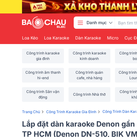
Danh mục
Loa Kéo
Loa Karaoke
Dàn Karaoke
Micro
Cục Đ
Công trình karaoke
Công trình karaoke
Công trìn
gia đình
kinh doanh
bo
Công trình âm thanh
Công trình quán
Công trình
hi-end
cafe, nhà hàng
Lou
Công trình Sân vận
Công trìn
Công trình Nhà thờ
động
kh
›
›
Công Trình Dàn Ka
Trang Chủ
Công Trình Karaoke Gia Đình
Lắp đặt dàn karaoke Denon gần 
TP HCM (Denon DN-510, BIK V