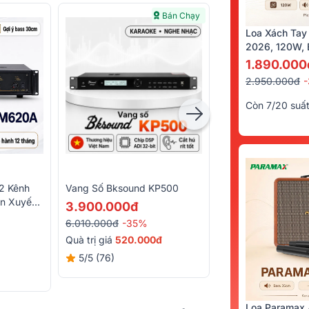
Bán Chạy
Bán Chạy
Loa Xách Tay
2026, 120W, B
Kèm 2 Tay Mi
1.890.000
2.950.000đ
Còn 7/20 suấ
2 Kênh
Vang Số Bksound KP500
Loa Sub Alto TX12
n Xuyến,
30cm)
3.900.000đ
7.490.000đ
6.010.000đ
-35%
10.310.000đ
-27
Quà trị giá
520.000đ
Quà
170.000đ
5/5
(76)
Loa Paramax 