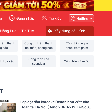
ng
Đăng nhập
Trả góp
Hotline
 Năng Lực
Tin Tức
Xây dựng cấu hình
nh âm thanh
Công trình âm thanh
Công trình nghe
ng báo
hội thảo, phòng họp
nhạc, xem phim
Công trình Loa
nh Loa kéo
Công trình Bàn DJ
soundbar
ẤT
Lắp đặt dàn karaoke Denon hơn 28tr cho
Đoàn tại Hà Nội (Denon DP-R212, BKSound