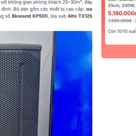
 với không gian phòng khách 25–30m², đáp
25cm, 200W, 
a đình. Bộ dàn gồm các thiết bị cao cấp: l
oa
5.190.000
ang số
Bksound KP500
, loa sub
Alto TX12S
7.390.000đ
-
Còn 10/15 suấ