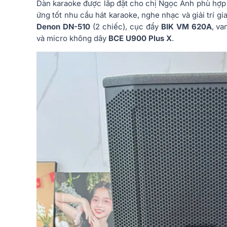
Dàn karaoke được lắp đặt cho chị Ngọc Anh phù hợp
ứng tốt nhu cầu hát karaoke, nghe nhạc và giải trí gi
Denon DN-510
(2 chiếc), cục đẩy
BIK VM 620A
, v
và micro không dây
BCE U900 Plus X
.