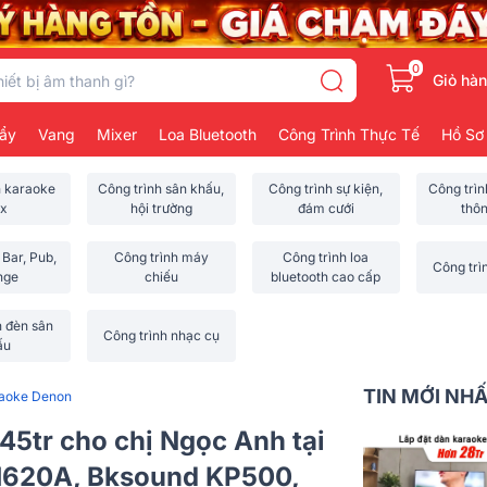
0
Giỏ hà
ẩy
Vang
Mixer
Loa Bluetooth
Công Trình Thực Tế
Hồ Sơ
h karaoke
Công trình sân khấu,
Công trình sự kiện,
Công trì
x
hội trường
đám cưới
thô
 Bar, Pub,
Công trình máy
Công trình loa
Công trì
nge
chiếu
bluetooth cao cấp
h đèn sân
Công trình nhạc cụ
ấu
TIN MỚI NH
raoke Denon
45tr cho chị Ngọc Anh tại
M620A, Bksound KP500,