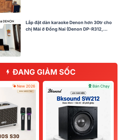
Lắp đặt dàn karaoke Denon hơn 30tr cho
chị Mài ở Đồng Nai (Denon DP-R312,
BKSound DKA 8500, BJ-W25AV II)
ĐANG GIẢM SỐC
New 2026
Bán Chạy