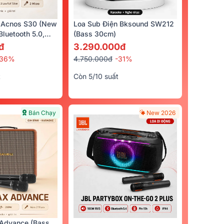
Trả Góp 0%
Bán Chạy
 Acnos S30 (New
Loa Sub Điện Bksound SW212
luetooth 5.0,
(bass 30cm)
cro)
đ
3.290.000đ
-36%
4.750.000đ
-31%
t
Còn 5/10 suất
Bán Chạy
New 2026
S (bass
Micro Không Dây BCE U900
Plus X (New)
3.290.000đ
%
4.610.000đ
-29%
Quà
540.000đ
5/5
(102)
Advance (Bass