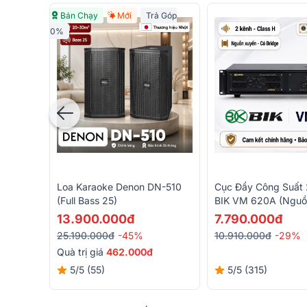
Bán Chạy
Mới
Trả Góp
0%
Loa Karaoke Denon DN-510
Cục Đẩy Công Suất 
(Full Bass 25)
BIK VM 620A (Nguồ
Class H, 600W)
13.900.000đ
7.790.000đ
25.190.000đ
-45%
10.910.000đ
-29%
Quà trị giá
462
.000đ
5/5
(55)
5/5
(315)