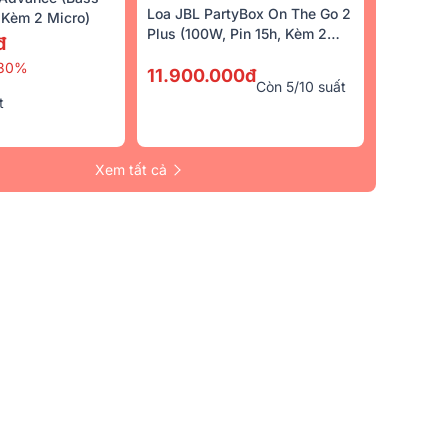
Loa JBL PartyBox On The Go 2
Kèm 2 Micro)
Plus (100W, Pin 15h, Kèm 2
đ
Micro)
30%
11.900.000đ
Còn 5/10 suất
t
Xem tất cả