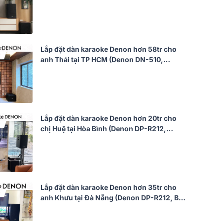
DKA 8500, SW612 MKII)
Lắp đặt dàn karaoke Denon hơn 58tr cho
anh Thái tại TP HCM (Denon DN-510,
Philips CSS1917/70, CSS1910/70,
CSS2110/70...)
Lắp đặt dàn karaoke Denon hơn 20tr cho
chị Huệ tại Hòa Bình (Denon DP-R212,
BKsound DKA 8500, SW612 MKII)
Lắp đặt dàn karaoke Denon hơn 35tr cho
anh Khưu tại Đà Nẵng (Denon DP-R212, BIK
VM620A, BIK BPR-5800, Bksound SW512,
BCE U900 Plus X)