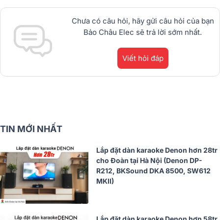
Chưa có câu hỏi, hãy gửi câu hỏi của bạn
Bảo Châu Elec sẽ trả lời sớm nhất.
Viết hỏi đáp
TIN MỚI NHẤT
Lắp đặt dàn karaoke Denon hơn 28tr
cho Đoàn tại Hà Nội (Denon DP-
R212, BKSound DKA 8500, SW612
MKII)
Lắp đặt dàn karaoke Denon hơn 58tr