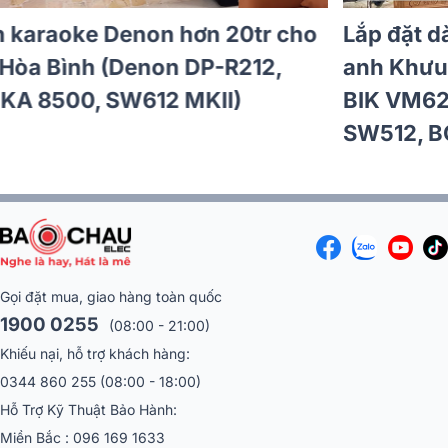
Lắp đặt dàn karaoke Denon hơn 28tr cho
Đoàn tại Hà Nội (Denon DP-R212,
BKSound DKA 8500, SW612 MKII)
Gọi đặt mua, giao hàng toàn quốc
1900 0255
(08:00 - 21:00)
Khiếu nại, hỗ trợ khách hàng:
0344 860 255
(08:00 - 18:00)
Hỗ Trợ Kỹ Thuật Bảo Hành:
Miền Bắc :
096 169 1633
Miền Nam:
086 551 3799