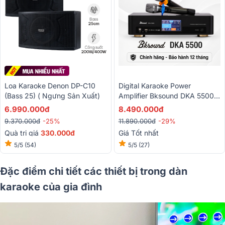
Loa Karaoke Denon DP-C10
Digital Karaoke Power
(Bass 25) ( Ngưng Sản Xuất)
Amplifier Bksound DKA 5500
(2 Kênh, 250W, Kèm Micro
6.990.000đ
8.490.000đ
Không Dây)
9.370.000đ
-25%
11.890.000đ
-29%
Quà trị giá
330.000đ
Giá Tốt nhất
5/5
(54)
5/5
(27)
Đặc điểm chi tiết các thiết bị trong dàn
karaoke của gia đình