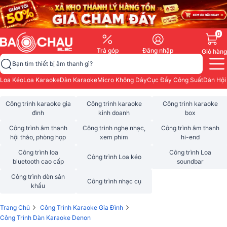
0
Trả góp
Đăng nhập
Giỏ hàng
Bạn tìm thiết bị âm thanh gì?
Loa Kéo
Loa Karaoke
Dàn Karaoke
Micro Không Dây
Cục Đẩy Công Suất
Dàn Hội
Công trình karaoke gia
Công trình karaoke
Công trình karaoke
đình
kinh doanh
box
Công trình âm thanh
Công trình nghe nhạc,
Công trình âm thanh
hội thảo, phòng họp
xem phim
hi-end
Công trình loa
Công trình Loa
Công trình Loa kéo
bluetooth cao cấp
soundbar
Công trình đèn sân
Công trình nhạc cụ
khấu
›
›
Trang Chủ
Công Trình Karaoke Gia Đình
Công Trình Dàn Karaoke Denon