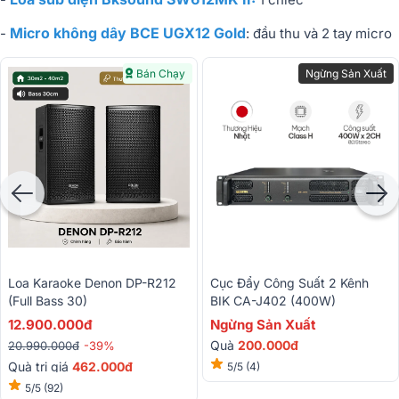
Micro không dây BCE UGX12 Gold
-
: đầu thu và 2 tay micro
Bán Chạy
Ngừng Sản Xuất
Cục Đẩy Công Suất 2 Kênh
Loa Karaoke Denon DP-R212
BIK CA-J402 (400W)
(Full Bass 30)
Ngừng Sản Xuất
12.900.000đ
Quà
200.000đ
20.990.000đ
-39%
Quà trị giá
462.000đ
5/5
(4)
5/5
(92)