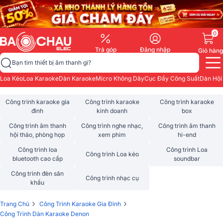
0
Trả góp
Đăng nhập
Giỏ hàng
Bạn tìm thiết bị âm thanh gì?
Loa Kéo
Loa Karaoke
Dàn Karaoke
Micro Không Dây
Cục Đẩy Công Suất
Dàn Hội
Công trình karaoke gia
Công trình karaoke
Công trình karaoke
đình
kinh doanh
box
Công trình âm thanh
Công trình nghe nhạc,
Công trình âm thanh
hội thảo, phòng họp
xem phim
hi-end
Công trình loa
Công trình Loa
Công trình Loa kéo
bluetooth cao cấp
soundbar
Công trình đèn sân
Công trình nhạc cụ
khấu
›
›
Trang Chủ
Công Trình Karaoke Gia Đình
Công Trình Dàn Karaoke Denon