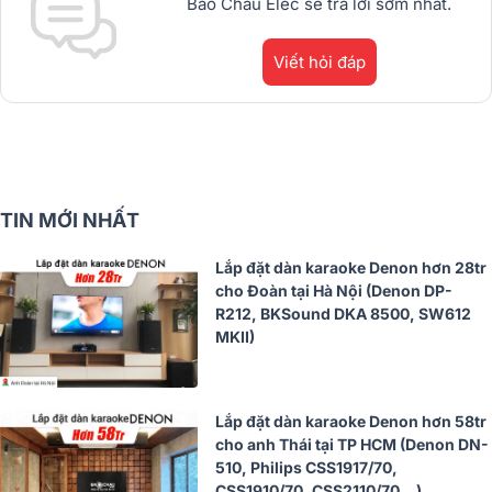
Bảo Châu Elec sẽ trả lời sớm nhất.
Viết hỏi đáp
TIN MỚI NHẤT
Lắp đặt dàn karaoke Denon hơn 28tr
cho Đoàn tại Hà Nội (Denon DP-
R212, BKSound DKA 8500, SW612
MKII)
Lắp đặt dàn karaoke Denon hơn 58tr
cho anh Thái tại TP HCM (Denon DN-
510, Philips CSS1917/70,
CSS1910/70, CSS2110/70...)