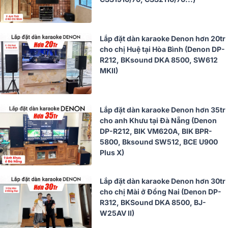
Lắp đặt dàn karaoke Denon hơn 20tr
cho chị Huệ tại Hòa Bình (Denon DP-
R212, BKsound DKA 8500, SW612
MKII)
Lắp đặt dàn karaoke Denon hơn 35tr
cho anh Khưu tại Đà Nẵng (Denon
DP-R212, BIK VM620A, BIK BPR-
5800, Bksound SW512, BCE U900
Plus X)
Lắp đặt dàn karaoke Denon hơn 30tr
cho chị Mài ở Đồng Nai (Denon DP-
R312, BKSound DKA 8500, BJ-
W25AV II)