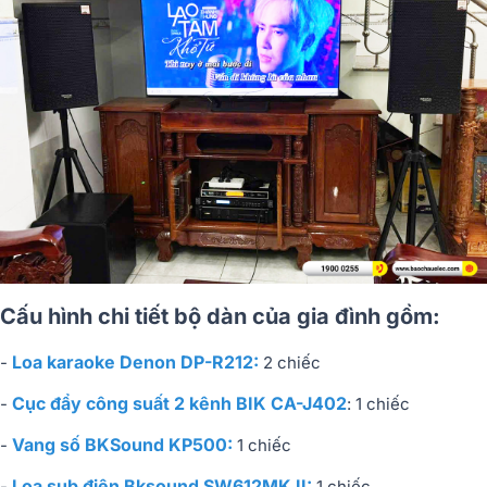
Cấu hình chi tiết bộ dàn của gia đình gồm:
Loa karaoke Denon DP-R212:
-
2 chiếc
Cục đẩy công suất 2 kênh BIK CA-J402
-
: 1 chiếc
Vang số BKSound KP500:
-
1 chiếc
Loa sub điện Bksound SW612MK II:
-
1 chiếc