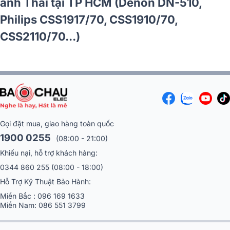
nhà hàng 789 tại Cần Thơ (Denon DP-
R212, VK-A52, JBL KX190, SW612 MKII,
BJ-U200)
Gọi đặt mua, giao hàng toàn quốc
1900 0255
(08:00 - 21:00)
Khiếu nại, hỗ trợ khách hàng:
0344 860 255
(08:00 - 18:00)
Hỗ Trợ Kỹ Thuật Bảo Hành:
Miền Bắc :
096 169 1633
Miền Nam:
086 551 3799