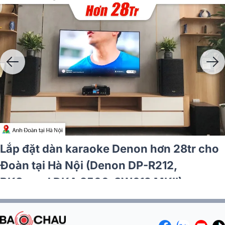
Lắp đặt dàn karaoke Denon hơn 28tr cho
Đoàn tại Hà Nội (Denon DP-R212,
BKSound DKA 8500, SW612 MKII)