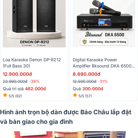
Loa Karaoke Denon DP-R212
Digital Karaoke Power
(Full Bass 30)
Amplifier Bksound DKA 6500 (
2 Kênh, 450W, Kèm Micro
12.900.000đ
8.690.000đ
Không Dây)
20.990.000đ
-39%
12.590.000đ
-31%
Quà trị giá
462.000đ
Quà
3
00.000đ
5/5
(92)
5/5
(57)
Hình ảnh trọn bộ dàn được Bảo Châu lắp đặt
và bàn giao cho gia đình