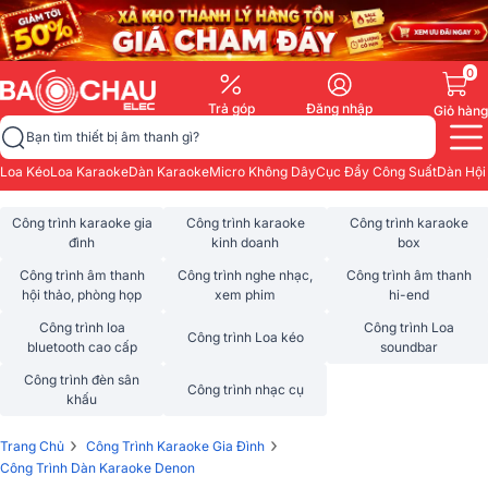
0
Trả góp
Đăng nhập
Giỏ hàng
Bạn tìm thiết bị âm thanh gì?
Loa Kéo
Loa Karaoke
Dàn Karaoke
Micro Không Dây
Cục Đẩy Công Suất
Dàn Hội
Công trình karaoke gia
Công trình karaoke
Công trình karaoke
đình
kinh doanh
box
Công trình âm thanh
Công trình nghe nhạc,
Công trình âm thanh
hội thảo, phòng họp
xem phim
hi-end
Công trình loa
Công trình Loa
Công trình Loa kéo
bluetooth cao cấp
soundbar
Công trình đèn sân
Công trình nhạc cụ
khấu
›
›
Trang Chủ
Công Trình Karaoke Gia Đình
Công Trình Dàn Karaoke Denon