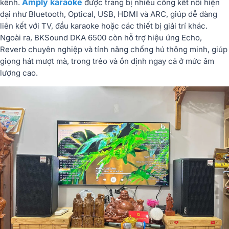
Amply karaoke
kênh.
được trang bị nhiều cổng kết nối hiện
đại như Bluetooth, Optical, USB, HDMI và ARC, giúp dễ dàng
liên kết với TV, đầu karaoke hoặc các thiết bị giải trí khác.
Ngoài ra, BKSound DKA 6500 còn hỗ trợ hiệu ứng Echo,
Reverb chuyên nghiệp và tính năng chống hú thông minh, giúp
giọng hát mượt mà, trong trẻo và ổn định ngay cả ở mức âm
lượng cao.