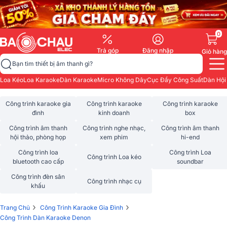
0
Trả góp
Đăng nhập
Giỏ hàng
Bạn tìm thiết bị âm thanh gì?
Loa Kéo
Loa Karaoke
Dàn Karaoke
Micro Không Dây
Cục Đẩy Công Suất
Dàn Hội
Công trình karaoke gia
Công trình karaoke
Công trình karaoke
đình
kinh doanh
box
Công trình âm thanh
Công trình nghe nhạc,
Công trình âm thanh
hội thảo, phòng họp
xem phim
hi-end
Công trình loa
Công trình Loa
Công trình Loa kéo
bluetooth cao cấp
soundbar
Công trình đèn sân
Công trình nhạc cụ
khấu
›
›
Trang Chủ
Công Trình Karaoke Gia Đình
Công Trình Dàn Karaoke Denon