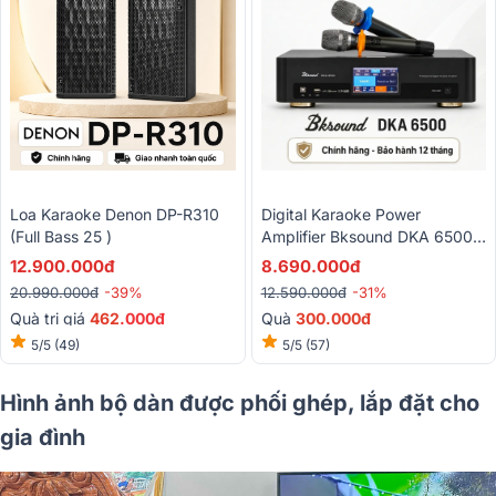
Loa Karaoke Denon DP-R310
Digital Karaoke Power
(Full Bass 25 )
Amplifier Bksound DKA 6500 (
2 Kênh, 450W, Kèm Micro
12.900.000đ
8.690.000đ
Không Dây)
20.990.000đ
-39%
12.590.000đ
-31%
Quà trị giá
462
.000đ
Quà
3
00.000đ
5/5
(49)
5/5
(57)
Hình ảnh bộ dàn được phối ghép, lắp đặt cho
gia đình