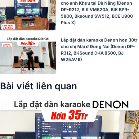
cho anh Khưu tại Đà Nẵng (Denon
DP-R212, BIK VM620A, BIK BPR-
5800, Bksound SW512, BCE U900
Plus X)
Lắp đặt dàn karaoke Denon hơn 30tr
cho chị Mài ở Đồng Nai (Denon DP-
R312, BKSound DKA 8500, BJ-
W25AV II)
Bài viết liên quan