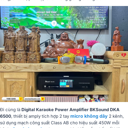
Đi cùng là
Digital Karaoke Power Amplifier BKSound DKA
micro không dây
6500
, thiết bị amply tích hợp 2 tay
2 kênh,
sử dụng mạch công suất Class AB cho hiệu suất 450W mỗi