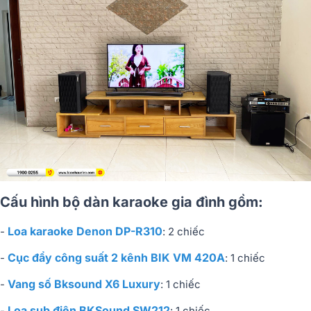
Cấu hình bộ dàn karaoke gia đình gồm:
Loa karaoke Denon DP-R310
-
: 2 chiếc
Cục đẩy công suất 2 kênh BIK VM 420A
-
: 1 chiếc
Vang số Bksound X6 Luxury
-
: 1 chiếc
Loa sub điện BKSound SW212
-
: 1 chiếc