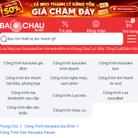
0
Trả góp
Đăng nhập
Giỏ hàng
Bạn tìm thiết bị âm thanh gì?
Loa Kéo
Loa Karaoke
Dàn Karaoke
Micro Không Dây
Cục Đẩy Công Suất
Dàn Hội
Công trình karaoke gia
Công trình karaoke
Công trình karaoke
đình
kinh doanh
box
Công trình âm thanh
Công trình nghe nhạc,
Công trình âm thanh
hội thảo, phòng họp
xem phim
hi-end
Công trình loa
Công trình Loa
Công trình Loa kéo
bluetooth cao cấp
soundbar
Công trình đèn sân
Công trình nhạc cụ
khấu
›
›
Trang Chủ
Công Trình Karaoke Gia Đình
Công Trình Dàn Karaoke Denon