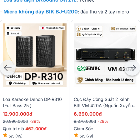
Micro không dây BIK BJ-U200
-
: đầu thu và 2 tay micro
Loa Karaoke Denon DP-R310
Cục Đẩy Công Suất 2 Kênh
(Full Bass 25 )
BIK VM 420A (Nguồn Xuyến,
Class H, 400W)
12.900.000đ
6.690.000đ
20.990.000đ
-39%
9.370.000đ
-29%
Quà trị giá
462
.000đ
Giảm Sốc
5/5
(49)
5/5
(79)