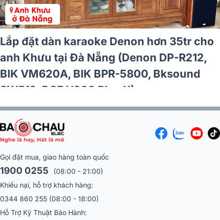
Lắp đặt dàn karaoke Denon hơn 35tr cho
anh Khưu tại Đà Nẵng (Denon DP-R212,
BIK VM620A, BIK BPR-5800, Bksound
SW512, BCE U900 Plus X)
Gọi đặt mua, giao hàng toàn quốc
1900 0255
(08:00 - 21:00)
Khiếu nại, hỗ trợ khách hàng:
0344 860 255
(08:00 - 18:00)
Hỗ Trợ Kỹ Thuật Bảo Hành: