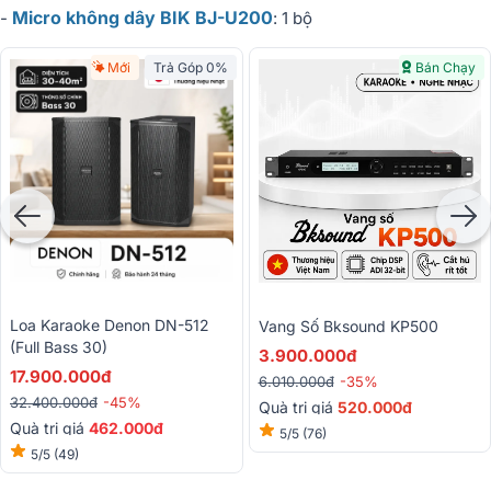
Micro không dây BIK BJ-U200
-
: 1 bộ
Mới
Trả Góp 0%
Bán Chạy
Loa Karaoke Denon DN-512
Vang Số Bksound KP500
(Full Bass 30)
3.900.000đ
17.900.000đ
6.010.000đ
-35%
32.400.000đ
-45%
Quà trị giá
520.000đ
Quà trị giá
462.000đ
5/5
(76)
5/5
(49)