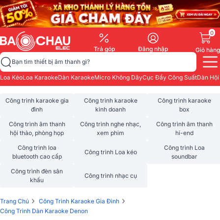
0
Trả góp
Đăng nhập
Giỏ hàng
Bạn tìm thiết bị âm thanh gì?
Loa Kéo
Loa Karaoke
Dàn Karaoke
Micro Không Dây
Cục Đẩy Công Suất
Dàn Hội
Công trình karaoke gia
Công trình karaoke
Công trình karaoke
đình
kinh doanh
box
Công trình âm thanh
Công trình nghe nhạc,
Công trình âm thanh
hội thảo, phòng họp
xem phim
hi-end
Công trình loa
Công trình Loa
Công trình Loa kéo
bluetooth cao cấp
soundbar
Công trình đèn sân
Công trình nhạc cụ
khấu
›
›
Trang Chủ
Công Trình Karaoke Gia Đình
Công Trình Dàn Karaoke Denon