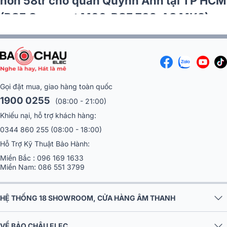
iệc cưới
hơn 58tr cho quán Quỳnh An
vanda
(RCF Compact M06, RCF 702
Gọi đặt mua, giao hàng toàn quốc
1900 0255
(08:00 - 21:00)
Khiếu nại, hỗ trợ khách hàng:
0344 860 255
(08:00 - 18:00)
Hỗ Trợ Kỹ Thuật Bảo Hành:
Miền Bắc :
096 169 1633
Miền Nam:
086 551 3799
HỆ THỐNG 18 SHOWROOM, CỬA HÀNG ÂM THANH
VỀ BẢO CHÂU ELEC