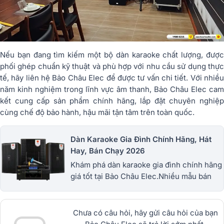
Nếu bạn đang tìm kiếm một bộ dàn karaoke chất lượng, được
phối ghép chuẩn kỹ thuật và phù hợp với nhu cầu sử dụng thực
tế, hãy liên hệ Bảo Châu Elec để được tư vấn chi tiết. Với nhiều
năm kinh nghiệm trong lĩnh vực âm thanh, Bảo Châu Elec cam
kết cung cấp sản phẩm chính hãng, lắp đặt chuyên nghiệp
cùng chế độ bảo hành, hậu mãi tận tâm trên toàn quốc.
Dàn Karaoke Gia Đình Chính Hãng, Hát
Hay, Bán Chạy 2026
Khám phá dàn karaoke gia đình chính hãng
giá tốt tại Bảo Châu Elec.Nhiều mẫu bán
chạy từ JBL, BIK, RCF, Denon, Alto,
dBTechnologies, Philips Cao
Cấp.1900.0255
Chưa có câu hỏi, hãy gửi câu hỏi của bạn