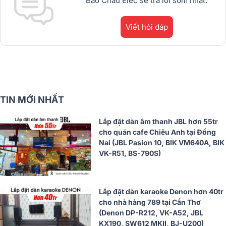
Bảo Châu Elec sẽ trả lời sớm nhất.
Viết hỏi đáp
TIN MỚI NHẤT
Lắp đặt dàn âm thanh JBL hơn 55tr
cho quán cafe Chiêu Anh tại Đồng
Nai (JBL Pasion 10, BIK VM640A, BIK
VK-R51, BS-790S)
Lắp đặt dàn karaoke Denon hơn 40tr
cho nhà hàng 789 tại Cần Thơ
(Denon DP-R212, VK-A52, JBL
KX190, SW612 MKII, BJ-U200)