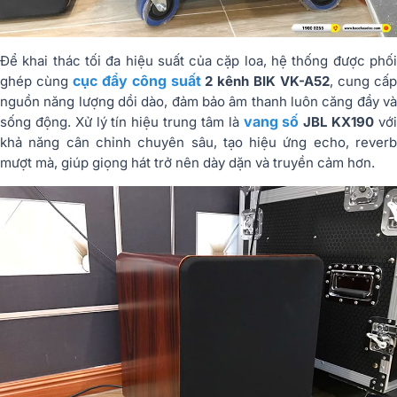
Để khai thác tối đa hiệu suất của cặp loa, hệ thống được phối
cục đẩy công suất
ghép cùng
2 kênh BIK VK-A52
, cung cấ
nguồn năng lượng dồi dào, đảm bảo âm thanh luôn căng đầy và
vang số
sống động. Xử lý tín hiệu trung tâm là
JBL KX190
vớ
khả năng cân chỉnh chuyên sâu, tạo hiệu ứng echo, reverb
mượt mà, giúp giọng hát trở nên dày dặn và truyền cảm hơn.