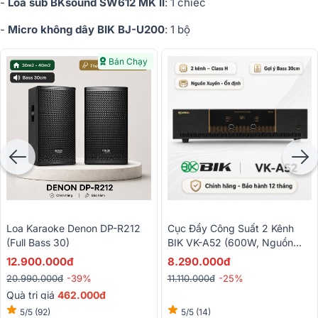
-
Loa sub BKsound SW612 MK II
: 1 chiếc
-
Micro không dây BIK BJ-U200
: 1 bộ
Bán Chạy
Cục Đẩy Công Suất 2 Kênh
Loa Karaoke Denon DP-R212
BIK VK-A52 (600W, Nguồn
(Full Bass 30)
Xuyến, Mạch Class H)
8.290.000đ
12.900.000đ
11.110.000đ
-25%
20.990.000đ
-39%
Quà trị giá
462.000đ
5/5
(14)
5/5
(92)