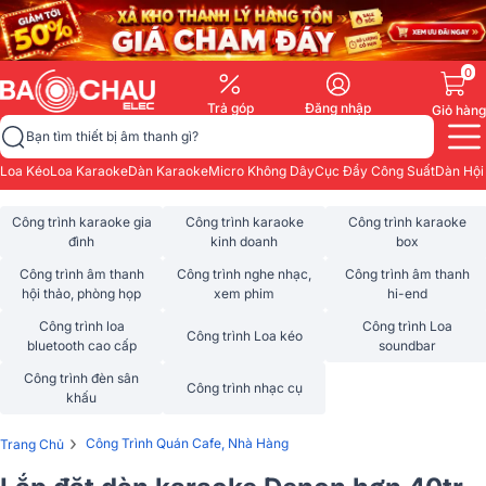
0
Trả góp
Đăng nhập
Giỏ hàng
Bạn tìm thiết bị âm thanh gì?
Loa Kéo
Loa Karaoke
Dàn Karaoke
Micro Không Dây
Cục Đẩy Công Suất
Dàn Hội
Công trình karaoke gia
Công trình karaoke
Công trình karaoke
đình
kinh doanh
box
Công trình âm thanh
Công trình nghe nhạc,
Công trình âm thanh
hội thảo, phòng họp
xem phim
hi-end
Công trình loa
Công trình Loa
Công trình Loa kéo
bluetooth cao cấp
soundbar
Công trình đèn sân
Công trình nhạc cụ
khấu
›
Công Trình Quán Cafe, Nhà Hàng
Trang Chủ