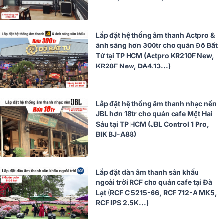
Lắp đặt hệ thống âm thanh Actpro &
ánh sáng hơn 300tr cho quán Đô Bất
Tử tại TP HCM (Actpro KR210F New,
KR28F New, DA4.13...)
Lắp đặt hệ thống âm thanh nhạc nền
JBL hơn 18tr cho quán cafe Một Hai
Sáu tại TP HCM (JBL Control 1 Pro,
BIK BJ-A88)
Lắp đặt dàn âm thanh sân khấu
ngoài trời RCF cho quán cafe tại Đà
Lạt (RCF C 5215-66, RCF 712-A MK5,
RCF IPS 2.5K...)