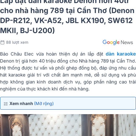
Lắp đặt dàn karaoke Denon hơn 40tr
cho nhà hàng 789 tại Cần Thơ (Denon
DP-R212, VK-A52, JBL KX190, SW612
MKII, BJ-U200)
88 lượt xem
dàn karaok
Bảo Châu Elec vừa hoàn thiện dự án lắp đặt
Denon trị giá hơn 40 triệu đồng cho Nhà hàng 789 tại Cần Thơ.
Hệ thống được tư vấn và phối ghép đồng bộ, đáp ứng nhu cầu
hát karaoke giải trí với chất âm mạnh mẽ, dễ sử dụng và phù
hợp không gian kinh doanh dịch vụ, góp phần nâng cao trải
nghiệm của thực khách khi đến nhà hàng.
Xem nhanh
(Mở rộng)