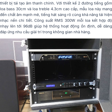
thiết bị tái tạo âm thanh chính. Với thiết kế 2 đường tiếng gồm
loa bass 30cm và loa treble 4.3cm cao cấp, mẫu loa này mang
đến chất âm mạnh mẽ, tiếng hát sáng rõ cùng khả năng tái hiện
nhạc nền chi tiết. Công suất RMS 300W mỗi loa kết hợp độ
nhạy lên tới 96dB giúp hệ thống hoạt động ổn định, dễ dàng
đáp ứng nhu cầu giải trí trong không gian nhà hàng.