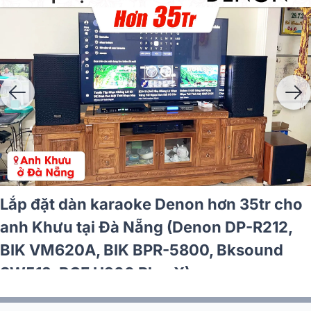
o
Lắp đặt dàn karaoke Denon hơn 35tr 
anh Khưu tại Đà Nẵng (Denon DP-R212
BIK VM620A, BIK BPR-5800, Bksound
SW512, BCE U900 Plus X)