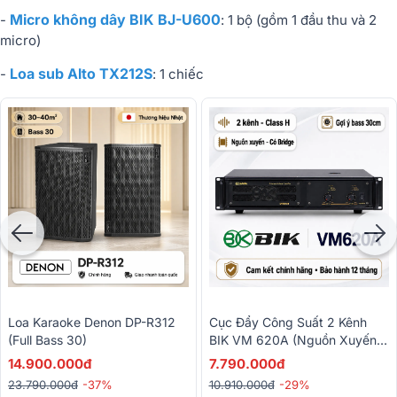
Micro không dây BIK BJ-U600
-
: 1 bộ (gồm 1 đầu thu và 2
micro)
Loa sub Alto TX212S
-
: 1 chiếc
Loa Karaoke Denon DP-R312
Cục Đẩy Công Suất 2 Kênh
(Full Bass 30)
BIK VM 620A (Nguồn Xuyến,
Class H, 600W)
14.900.000đ
7.790.000đ
23.790.000đ
-37%
10.910.000đ
-29%