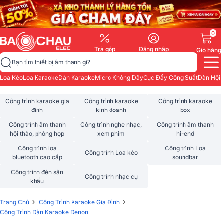
0
Trả góp
Đăng nhập
Giỏ hàng
Bạn tìm thiết bị âm thanh gì?
Loa Kéo
Loa Karaoke
Dàn Karaoke
Micro Không Dây
Cục Đẩy Công Suất
Dàn Hội
Công trình karaoke gia
Công trình karaoke
Công trình karaoke
đình
kinh doanh
box
Công trình âm thanh
Công trình nghe nhạc,
Công trình âm thanh
hội thảo, phòng họp
xem phim
hi-end
Công trình loa
Công trình Loa
Công trình Loa kéo
bluetooth cao cấp
soundbar
Công trình đèn sân
Công trình nhạc cụ
khấu
›
›
Trang Chủ
Công Trình Karaoke Gia Đình
Công Trình Dàn Karaoke Denon