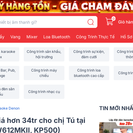
0
Giỏ hà
ẩy
Vang
Mixer
Loa Bluetooth
Công Trình Thực Tế
Hồ Sơ
h karaoke
Công trình sân khấu,
Công trình sự kiện,
Công trì
x
hội trường
đám cưới
thô
 Bar, Pub,
Công trình máy
Công trình loa
Công trì
nge
chiếu
bluetooth cao cấp
h đèn sân
Công trình nhạc cụ
ấu
TIN MỚI NH
raoke Denon
á hơn 34tr cho chị Tú tại
612MKII, KP500)