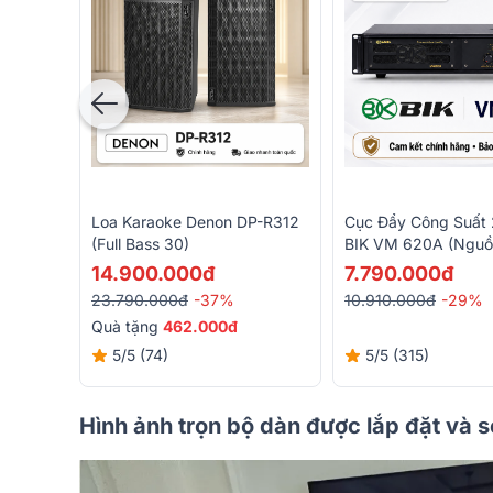
Loa Karaoke Denon DP-R312
Cục Đẩy Công Suất 
(Full Bass 30)
BIK VM 620A (Nguồ
Class H, 600W)
14.900.000đ
7.790.000đ
23.790.000đ
-37%
10.910.000đ
-29%
Quà tặng
462.000đ
5/5
(74)
5/5
(315)
Hình ảnh trọn bộ dàn được lắp đặt và 