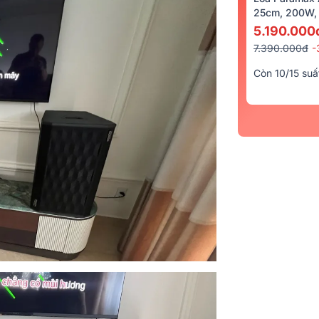
25cm, 200W, 
5.190.000
7.390.000đ
-
Còn 10/15 suấ