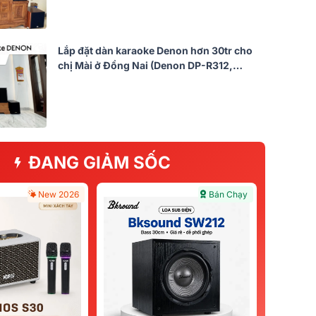
Lắp đặt dàn karaoke Denon hơn 30tr cho
chị Mài ở Đồng Nai (Denon DP-R312,
BKSound DKA 8500, BJ-W25AV II)
ĐANG GIẢM SỐC
New 2026
Bán Chạy
Bán Chạy