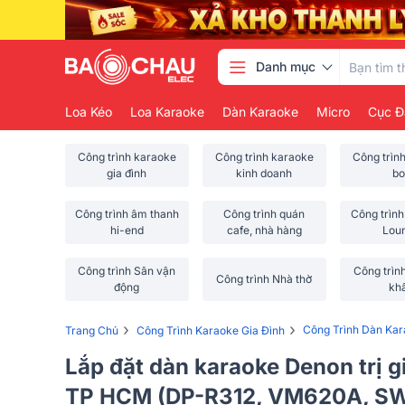
Danh mục
Loa Kéo
Loa Karaoke
Dàn Karaoke
Micro
Cục Đ
Công trình karaoke
Công trình karaoke
Công trìn
gia đình
kinh doanh
bo
Công trình âm thanh
Công trình quán
Công trình
hi-end
cafe, nhà hàng
Lou
Công trình Sân vận
Công trìn
Công trình Nhà thờ
động
kh
›
›
Công Trình Dàn Ka
Trang Chủ
Công Trình Karaoke Gia Đình
Lắp đặt dàn karaoke Denon trị gi
TP HCM (DP-R312, VM620A, SW