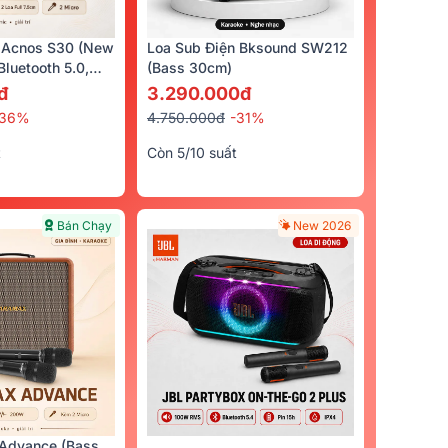
 Acnos S30 (New
Loa Sub Điện Bksound SW212
luetooth 5.0,
(bass 30cm)
cro)
đ
3.290.000đ
-36%
4.750.000đ
-31%
t
Còn 5/10 suất
 KP500
Bán Chạy
New 2026
0đ
Advance (Bass