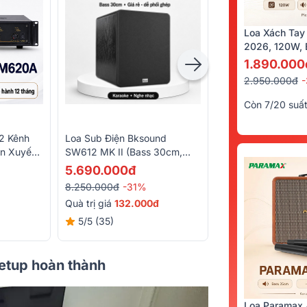
Loa Xách Tay
2026, 120W, B
Kèm 2 Tay Mi
1.890.000
2.950.000đ
Còn 7/20 suấ
2 Kênh
Loa Sub Điện Bksound
Vang Số Bksound
n Xuyến,
SW612 MK II (Bass 30cm,
3.900.000đ
300W)
5.690.000đ
6.010.000đ
-35%
8.250.000đ
-31%
Quà trị giá
520.00
Quà trị giá
132.000đ
5/5
(76)
5/5
(35)
setup hoàn thành
Loa Paramax 