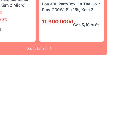
Loa JBL PartyBox On The Go 2
Kèm 2 Micro)
Plus (100W, Pin 15h, Kèm 2
đ
Micro)
30%
11.900.000đ
Còn 5/10 suất
t
Xem tất cả