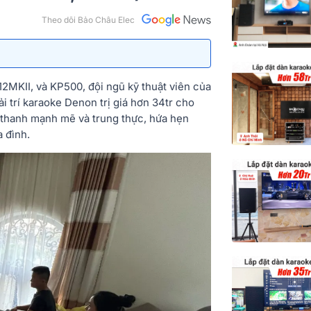
Theo dõi Bảo Châu Elec
2MKII, và KP500, đội ngũ kỹ thuật viên của
i trí karaoke Denon trị giá hơn 34tr cho
 thanh mạnh mẽ và trung thực, hứa hẹn
a đình.