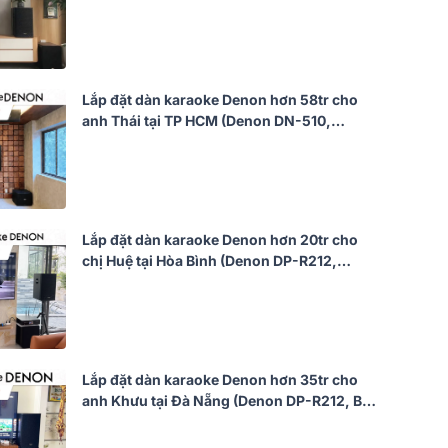
DKA 8500, SW612 MKII)
Lắp đặt dàn karaoke Denon hơn 58tr cho
anh Thái tại TP HCM (Denon DN-510,
Philips CSS1917/70, CSS1910/70,
CSS2110/70...)
Lắp đặt dàn karaoke Denon hơn 20tr cho
chị Huệ tại Hòa Bình (Denon DP-R212,
BKsound DKA 8500, SW612 MKII)
Lắp đặt dàn karaoke Denon hơn 35tr cho
anh Khưu tại Đà Nẵng (Denon DP-R212, BIK
VM620A, BIK BPR-5800, Bksound SW512,
BCE U900 Plus X)