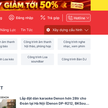
ng
Đăng nhập
Trả góp
Hotline
 Năng Lực
Tin Tức
Xây dựng cấu hình
nh âm thanh
Công trình âm thanh
Công trình nghe
ng báo
hội thảo, phòng họp
nhạc, xem phim
Công trình Loa
nh Loa kéo
Công trình Bàn DJ
soundbar
ẤT
Lắp đặt dàn karaoke Denon hơn 28tr cho
Đoàn tại Hà Nội (Denon DP-R212, BKSound