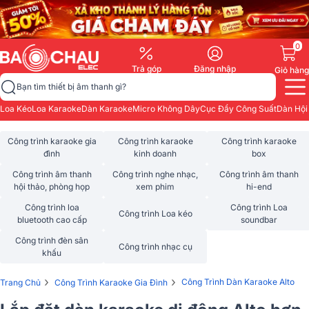
0
Trả góp
Đăng nhập
Giỏ hàng
Bạn tìm thiết bị âm thanh gì?
Loa Kéo
Loa Karaoke
Dàn Karaoke
Micro Không Dây
Cục Đẩy Công Suất
Dàn Hội
Công trình karaoke gia
Công trình karaoke
Công trình karaoke
đình
kinh doanh
box
Công trình âm thanh
Công trình nghe nhạc,
Công trình âm thanh
hội thảo, phòng họp
xem phim
hi-end
Công trình loa
Công trình Loa
Công trình Loa kéo
bluetooth cao cấp
soundbar
Công trình đèn sân
Công trình nhạc cụ
khấu
›
›
Công Trình Dàn Karaoke Alto
Trang Chủ
Công Trình Karaoke Gia Đình