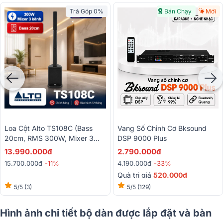
Trả Góp 0%
Bán Chạy
Mới
Loa Cột Alto TS108C (Bass
Vang Số Chỉnh Cơ Bksound
20cm, RMS 300W, Mixer 3
DSP 9000 Plus
Kênh Tích Hợp, Class D, Loa
13.990.000đ
2.790.000đ
Column)
15.700.000đ
-11%
4.190.000đ
-33%
Quà trị giá
520.000đ
5/5
(3)
5/5
(129)
Hình ảnh chi tiết bộ dàn được lắp đặt và bàn