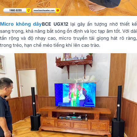
Micro không dây
BCE UGX12
lại gây ấn tượng nhờ thiết k
sang trọng, khả năng bắt sóng ổn định và lọc tạp âm tốt. Với dải
tần rộng và độ nhạy cao, micro truyền tải giọng hát rõ ràng,
trong trẻo, hạn chế méo tiếng khi lên cao trào.