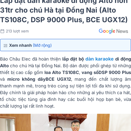
Lắp đặt dàn karaoke di động Alto hơn
31tr cho chú Hà tại Đồng Nai (Alto
TS108C, DSP 9000 Plus, BCE UGX12)
213 lượt xem
Xem nhanh
(Mở rộng)
dàn karaoke
Bảo Châu Elec đã hoàn thiện
lắp đặt bộ
di động
Alto
cho chú Hà tại Đồng Nai. Bộ dàn được phối ghép từ nhữn
thiết bị cao cấp gồm
loa Alto TS108C
,
vang số
DSP 9000 Plu
và
micro không dây
BCE UGX12
, mang đến chất lượng â
thanh mạnh mẽ, trong trẻo cùng sự tiện lợi tối đa khi sử dụng.
Đây chính là giải pháp hoàn hảo cho những ai yêu thích ca hát,
tổ chức tiệc tùng gia đình hay các buổi hội họp bạn bè, vừa
chất lượng lại rất linh hoạt.