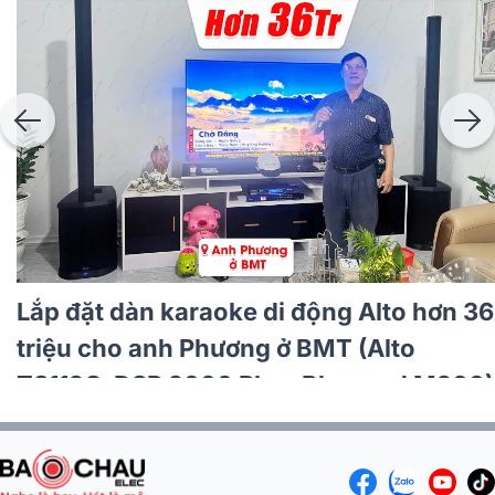
Lắp đặt dàn karaoke di động Alto hơn
26tr cho anh Hải tại TP HCM (Alto TS112C,
Philips CSS3752/70, Philips CSS3321/70)