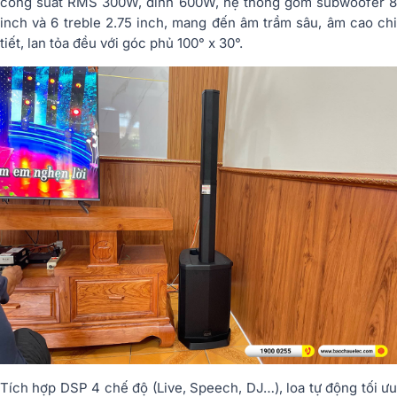
công suất RMS 300W, đỉnh 600W, hệ thống gồm subwoofer 8
inch và 6 treble 2.75 inch, mang đến âm trầm sâu, âm cao chi
tiết, lan tỏa đều với góc phủ 100° x 30°.
Tích hợp DSP 4 chế độ (Live, Speech, DJ…), loa tự động tối ưu