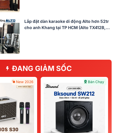
Lắp đặt dàn karaoke di động Alto hơn 52tr
cho anh Khang tại TP HCM (Alto TX412B,
Alto TX12S, Alto TRUEMIX800FX, Yamaha
SR-X50A...)
ĐANG GIẢM SỐC
New 2026
Bán Chạy