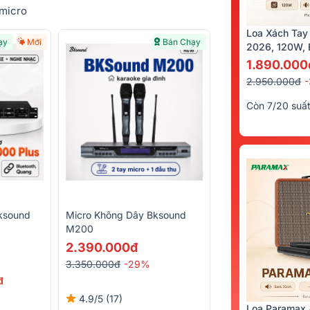
 micro
Loa Xách Tay
ạy
Mới
Bán Chạy
2026, 120W, B
Kèm 2 Tay Mi
1.890.000
2.950.000đ
Còn 7/20 suấ
ksound
Micro Không Dây Bksound
M200
2.390.000đ
3.350.000đ
-29%
đ
4.9/5
(17)
Loa Paramax 