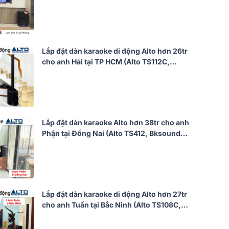
Bksound DSP 9000 Plus, Bksound
M200,...)
Lắp đặt dàn karaoke di động Alto hơn 26tr
cho anh Hải tại TP HCM (Alto TS112C,
Philips CSS3752/70, Philips CSS3321/70)
Lắp đặt dàn karaoke Alto hơn 38tr cho anh
Phận tại Đồng Nai (Alto TS412, Bksound
KP600, Alto TX12S, BIK BJ-U500II)
Lắp đặt dàn karaoke di động Alto hơn 27tr
cho anh Tuấn tại Bắc Ninh (Alto TS108C,
JBL VM300)