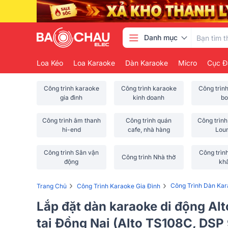
Danh mục
Loa Kéo
Loa Karaoke
Dàn Karaoke
Micro
Cục Đ
Công trình karaoke
Công trình karaoke
Công trìn
gia đình
kinh doanh
bo
Công trình âm thanh
Công trình quán
Công trình
hi-end
cafe, nhà hàng
Lou
Công trình Sân vận
Công trìn
Công trình Nhà thờ
động
kh
›
›
Công Trình Dàn Kar
Trang Chủ
Công Trình Karaoke Gia Đình
Lắp đặt dàn karaoke di động Al
tại Đồng Nai (Alto TS108C, DS