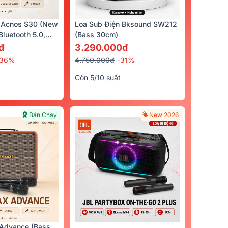
 Acnos S30 (New
Loa Sub Điện Bksound SW212
luetooth 5.0,
(bass 30cm)
cro)
đ
3.290.000đ
-36%
4.750.000đ
-31%
t
Còn 5/10 suất
Bán Chạy
New 2026
Advance (Bass