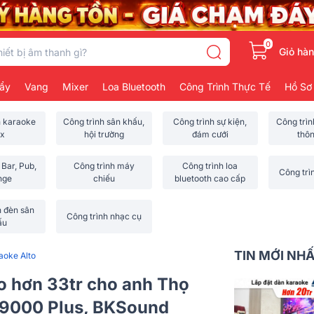
0
Giỏ hà
ẩy
Vang
Mixer
Loa Bluetooth
Công Trình Thực Tế
Hồ Sơ
h karaoke
Công trình sân khấu,
Công trình sự kiện,
Công trì
x
hội trường
đám cưới
thô
 Bar, Pub,
Công trình máy
Công trình loa
Công trì
nge
chiếu
bluetooth cao cấp
h đèn sân
Công trình nhạc cụ
ấu
TIN MỚI NH
aoke Alto
to hơn 33tr cho anh Thọ
P 9000 Plus, BKSound