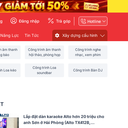
ng
Đăng nhập
Trả góp
Hotline
 Năng Lực
Tin Tức
Xây dựng cấu hình
nh âm thanh
Công trình âm thanh
Công trình nghe
ng báo
hội thảo, phòng họp
nhạc, xem phim
Công trình Loa
nh Loa kéo
Công trình Bàn DJ
soundbar
ẤT
Lắp đặt dàn karaoke Alto hơn 20 triệu cho
anh Sơn ở Hải Phòng (Alto TX412B,