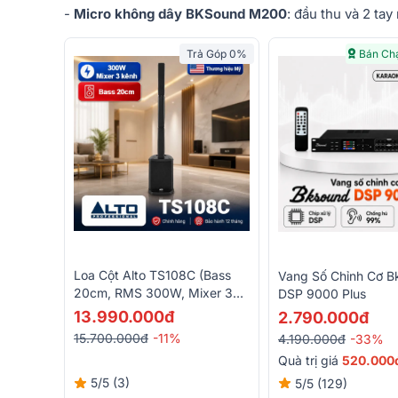
-
Micro không dây BKSound M200
: đầu thu và 2 tay
Trả Góp 0%
Bán Ch
Loa Cột Alto TS108C (Bass
Vang Số Chỉnh Cơ B
20cm, RMS 300W, Mixer 3
DSP 9000 Plus
Kênh Tích Hợp, Class D, Loa
13.990.000đ
2.790.000đ
Column)
15.700.000đ
-11%
4.190.000đ
-33%
Quà trị giá
520.000
5/5
(3)
5/5
(129)