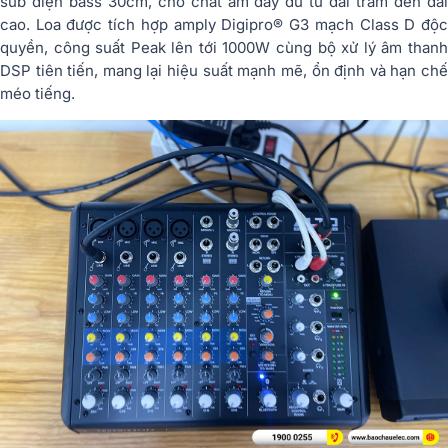
sub điện bass 30cm, cho chất âm đầy đủ từ dải trầm đến dải
cao. Loa được tích hợp amply Digipro® G3 mạch Class D độc
quyền, công suất Peak lên tới 1000W cùng bộ xử lý âm thanh
DSP tiên tiến, mang lại hiệu suất mạnh mẽ, ổn định và hạn chế
méo tiếng.