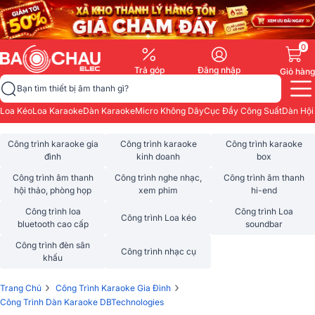
0
Trả góp
Đăng nhập
Giỏ hàng
Bạn tìm thiết bị âm thanh gì?
Loa Kéo
Loa Karaoke
Dàn Karaoke
Micro Không Dây
Cục Đẩy Công Suất
Dàn Hội
Công trình karaoke gia
Công trình karaoke
Công trình karaoke
đình
kinh doanh
box
Công trình âm thanh
Công trình nghe nhạc,
Công trình âm thanh
hội thảo, phòng họp
xem phim
hi-end
Công trình loa
Công trình Loa
Công trình Loa kéo
bluetooth cao cấp
soundbar
Công trình đèn sân
Công trình nhạc cụ
khấu
›
›
Trang Chủ
Công Trình Karaoke Gia Đình
Công Trình Dàn Karaoke DBTechnologies