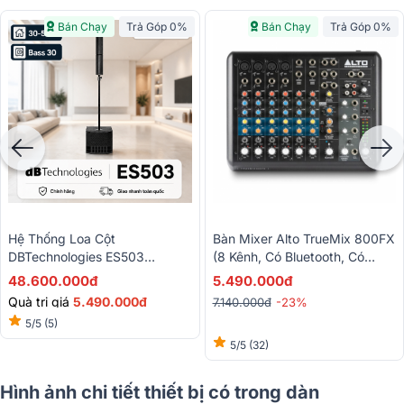
Bán Chạy
Trả Góp 0%
Bán Chạy
Trả Góp 0%
Hệ Thống Loa Cột
Bàn Mixer Alto TrueMix 800FX
DBTechnologies ES503
(8 Kênh, Có Bluetooth, Có
(1000W, 121dB, Mixer 3 Kênh,
Effect, USB, Ghi Âm)
48.600.000đ
5.490.000đ
Bluetooth)
Quà trị giá
5.490.000đ
7.140.000đ
-23%
5/5
(5)
5/5
(32)
Hình ảnh chi tiết thiết bị có trong dàn