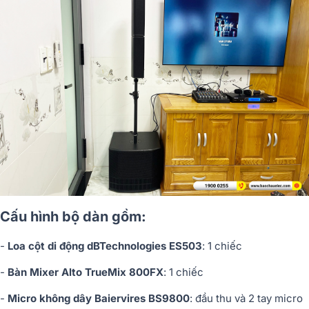
Cấu hình bộ dàn gồm:
-
Loa cột di động dBTechnologies ES503
: 1 chiếc
-
Bàn Mixer Alto TrueMix 800FX
: 1 chiếc
-
Micro không dây Baiervires BS9800
: đầu thu và 2 tay micro