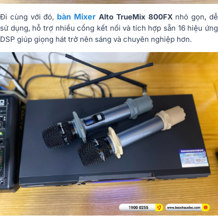
bàn Mixer
Đi cùng với đó,
Alto TrueMix 800FX
nhỏ gọn, d
sử dụng, hỗ trợ nhiều cổng kết nối và tích hợp sẵn 16 hiệu ứng
DSP giúp giọng hát trở nên sáng và chuyên nghiệp hơn.