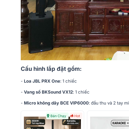
Cấu hình lắp đặt gồm:
-
Loa JBL PRX One
: 1 chiếc
-
Vang số BKSound VX12
: 1 chiếc
-
Micro không dây BCE VIP6000
: đầu thu và 2 tay m
Bán Chạy
Hot