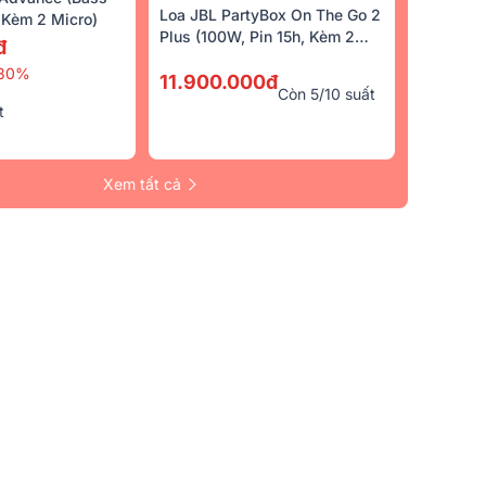
Loa JBL PartyBox On The Go 2
Kèm 2 Micro)
Plus (100W, Pin 15h, Kèm 2
đ
Micro)
30%
11.900.000đ
Còn 5/10 suất
t
Xem tất cả