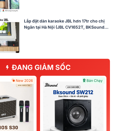
Lắp đặt dàn karaoke JBL hơn 17tr cho chị
Ngân tại Hà Nội (JBL CV1652T, BKSound
DKA 5500)
ĐANG GIẢM SỐC
New 2026
Bán Chạy