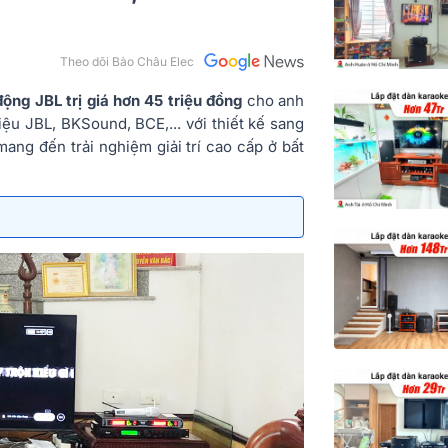
Theo dõi Bảo Châu Elec
động JBL trị giá hơn 45 triệu đồng
cho anh
iệu JBL, BKSound, BCE,... với thiết kế sang
mang đến trải nghiệm giải trí cao cấp ở bất