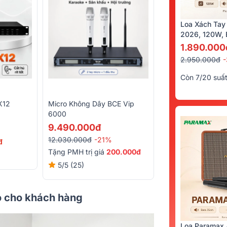
Loa Xách Tay
2026, 120W, B
Kèm 2 Tay Mi
1.890.000
2.950.000đ
Còn 7/20 suấ
X12
Micro Không Dây BCE Vip
6000
9.490.000đ
12.030.000đ
-21%
đ
Tặng PMH trị giá
200.000đ
5/5
(25)
ao cho khách hàng
Loa Paramax 