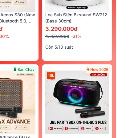
 Acnos S30 (New
Loa Sub Điện Bksound SW212
luetooth 5.0,
(bass 30cm)
cro)
đ
3.290.000đ
-36%
4.750.000đ
-31%
t
Còn 5/10 suất
Bán Chạy
New 2026
Advance (Bass