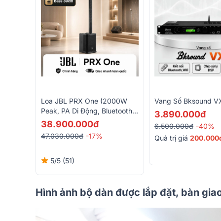
Loa JBL PRX One (2000W
Vang Số Bksound V
Peak, PA Di Động, Bluetooth,
3.890.000đ
Tích Hợp Mixer, Class D, DSP)
38.900.000đ
6.500.000đ
-40%
47.030.000đ
-17%
Quà trị giá
200.000
5/5
(51)
Hình ảnh bộ dàn được lắp đặt, bàn gi