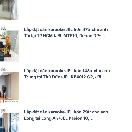
CSS5561/70, Philips CSS3751/70, Bksound
SW612 MKII...)
Lắp đặt dàn karaoke JBL hơn 47tr cho anh
Tài tại TP HCM (JBL MTS10, Denon DP-
N1600, JBL Pasion 12SP)
Lắp đặt dàn karaoke JBL hơn 148tr cho anh
Trung tại Thủ Đức (JBL KP4012 G2, JBL
V10, JBL V8, JBL VX9, JBL CV18S, JBL
VM300, TIYN M8...)
Lắp đặt dàn karaoke JBL hơn 29tr cho anh
Long tại Long An (JBL Pasion 10,
Audiocenter CT1200, Bksound KP500,
Bksound SW212, BCE U900 Plus X)