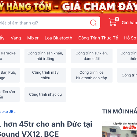
0
Giỏ hà
ẩy
Vang
Mixer
Loa Bluetooth
Công Trình Thực Tế
Hồ Sơ
h karaoke
Công trình sân khấu,
Công trình sự kiện,
Công trì
x
hội trường
đám cưới
thô
 Bar, Pub,
Công trình máy
Công trình loa
Công trì
nge
chiếu
bluetooth cao cấp
h đèn sân
Công trình nhạc cụ
ấu
TIN MỚI NH
raoke JBL
 hơn 45tr cho anh Đức tại
Sound VX12, BCE