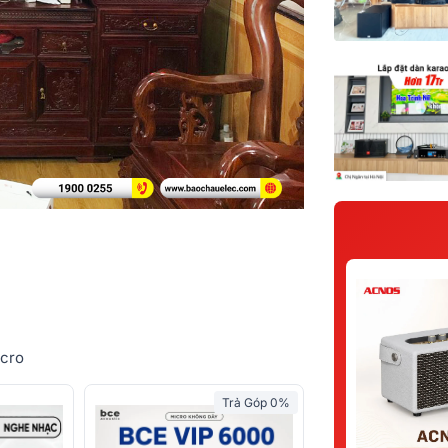
icro
Trả Góp 0%