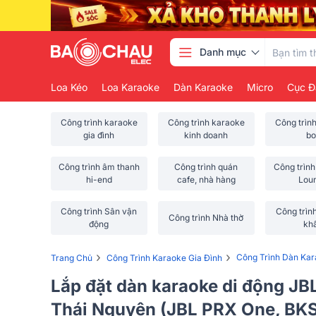
Danh mục
Loa Kéo
Loa Karaoke
Dàn Karaoke
Micro
Cục Đ
Công trình karaoke
Công trình karaoke
Công trìn
gia đình
kinh doanh
bo
Công trình âm thanh
Công trình quán
Công trình
hi-end
cafe, nhà hàng
Lou
Công trình Sân vận
Công trìn
Công trình Nhà thờ
động
kh
›
›
Công Trình Dàn Ka
Trang Chủ
Công Trình Karaoke Gia Đình
Lắp đặt dàn karaoke di động JBL
Thái Nguyên (JBL PRX One, BK