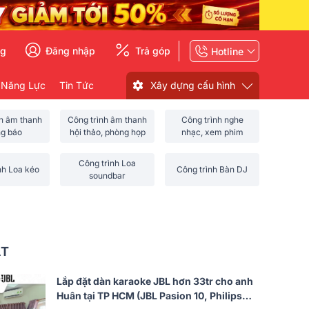
ng
Đăng nhập
Trả góp
Hotline
 Năng Lực
Tin Tức
Xây dựng cấu hình
nh âm thanh
Công trình âm thanh
Công trình nghe
ng báo
hội thảo, phòng họp
nhạc, xem phim
Công trình Loa
nh Loa kéo
Công trình Bàn DJ
soundbar
ẤT
Lắp đặt dàn karaoke JBL hơn 33tr cho anh
Huân tại TP HCM (JBL Pasion 10, Philips