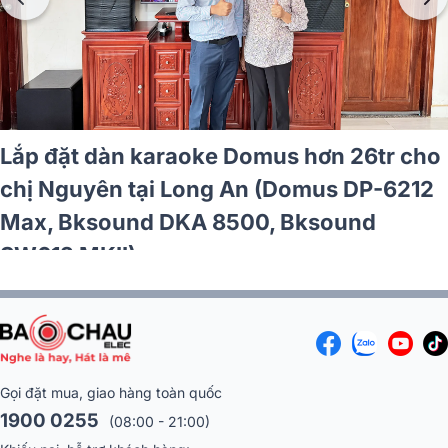
araoke Domus hơn 20tr cho
Lắp đặt dàn 
Hà Nội (Domus DP6210 Max,
chị Hằng tạ
 6500)
Max, BIK VK-
M51)
Gọi đặt mua, giao hàng toàn quốc
1900 0255
(08:00 - 21:00)