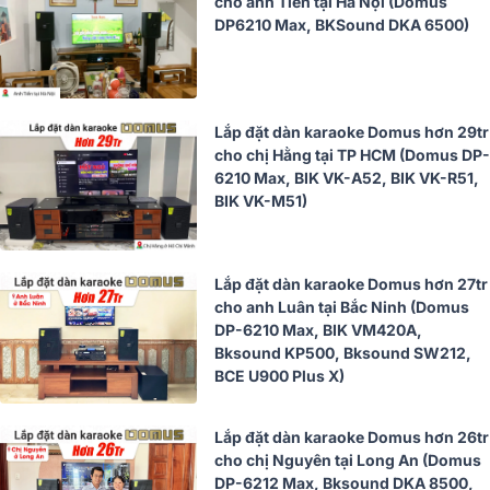
cho anh Tiến tại Hà Nội (Domus
DP6210 Max, BKSound DKA 6500)
Lắp đặt dàn karaoke Domus hơn 29tr
cho chị Hằng tại TP HCM (Domus DP-
6210 Max, BIK VK-A52, BIK VK-R51,
BIK VK-M51)
Lắp đặt dàn karaoke Domus hơn 27tr
cho anh Luân tại Bắc Ninh (Domus
DP-6210 Max, BIK VM420A,
Bksound KP500, Bksound SW212,
BCE U900 Plus X)
Lắp đặt dàn karaoke Domus hơn 26tr
cho chị Nguyên tại Long An (Domus
DP-6212 Max, Bksound DKA 8500,