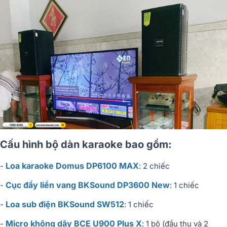
Cấu hình bộ dàn karaoke bao gồm:
Loa karaoke Domus DP6100 MAX
-
: 2 chiếc
Cục đẩy liền vang BKSound DP3600 New
-
: 1 chiếc
Loa sub điện BKSound SW512
-
: 1 chiếc
Micro không dây BCE U900 Plus X
-
: 1 bộ (đầu thu và 2