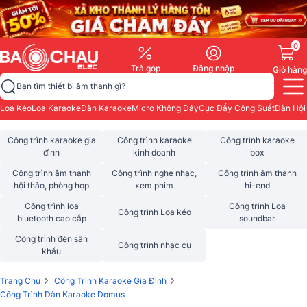
0
Trả góp
Đăng nhập
Giỏ hàng
Bạn tìm thiết bị âm thanh gì?
Loa Kéo
Loa Karaoke
Dàn Karaoke
Micro Không Dây
Cục Đẩy Công Suất
Dàn Hội
Công trình karaoke gia
Công trình karaoke
Công trình karaoke
đình
kinh doanh
box
Công trình âm thanh
Công trình nghe nhạc,
Công trình âm thanh
hội thảo, phòng họp
xem phim
hi-end
Công trình loa
Công trình Loa
Công trình Loa kéo
bluetooth cao cấp
soundbar
Công trình đèn sân
Công trình nhạc cụ
khấu
›
›
Trang Chủ
Công Trình Karaoke Gia Đình
Công Trình Dàn Karaoke Domus