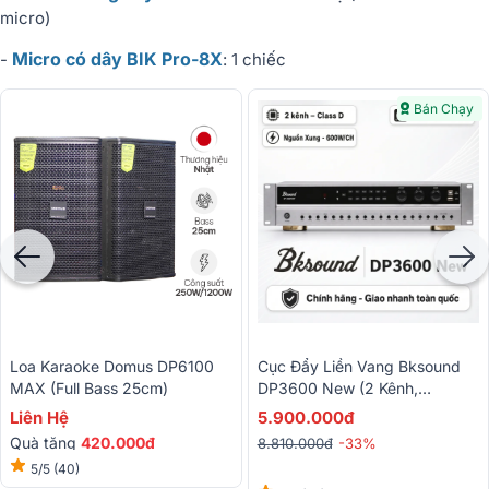
micro)
Micro có dây BIK Pro-8X
-
: 1 chiếc
Bán Chạy
Loa Karaoke Domus DP6100
Cục Đẩy Liền Vang Bksound
MAX (Full Bass 25cm)
DP3600 New (2 Kênh,
600W/CH, Class D, Bluetooth)
Liên Hệ
5.900.000đ
Quà tặng
420.000đ
8.810.000đ
-33%
5/5
(40)