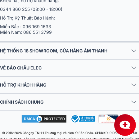
Khiếu nại, hỗ trợ khách hàng:
0344 860 255
(08:00 - 18:00)
Hỗ Trợ Kỹ Thuật Bảo Hành:
Miền Bắc :
096 169 1633
Miền Nam:
086 551 3799
HỆ THỐNG 18 SHOWROOM, CỬA HÀNG ÂM THANH
VỀ BẢO CHÂU ELEC
HỖ TRỢ KHÁCH HÀNG
CHÍNH SÁCH CHUNG
© 2016-2026 Công ty TNHH Thương mại và điện tử Bảo Châu. GPDKKD: 0106303879 do Sở
KH & ĐT TP.HN cấp ngày 10/09/2013. Địa chỉ: Tầng 6, tòa nhà MD Complex, số 68 Nguyễn Cơ