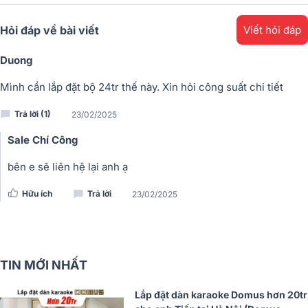
Hỏi đáp về bài viết
Viết hỏi đáp
Duong
Mình cần lắp đặt bộ 24tr thế này. Xin hỏi công suất chi tiết
Trả lời (1)
23/02/2025
Sale Chí Công
bên e sẽ liên hệ lại anh ạ
Hữu ích
Trả lời
23/02/2025
TIN MỚI NHẤT
Lắp đặt dàn karaoke Domus hơn 20tr