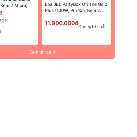
Loa JBL PartyBox On The Go 2
Kèm 2 Micro)
Plus (100W, Pin 15h, Kèm 2
đ
Micro)
30%
11.900.000đ
Còn 5/10 suất
t
Xem tất cả