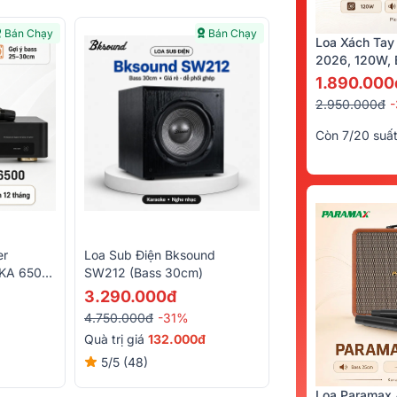
Bán Chạy
Bán Chạy
Loa Xách Tay
2026, 120W, B
Kèm 2 Tay Mi
1.890.000
2.950.000đ
Còn 7/20 suấ
er
Loa Sub Điện Bksound
DKA 6500
SW212 (bass 30cm)
m Micro
3.290.000đ
4.750.000đ
-31%
Quà trị giá
132.000đ
5/5
(48)
Loa Paramax 