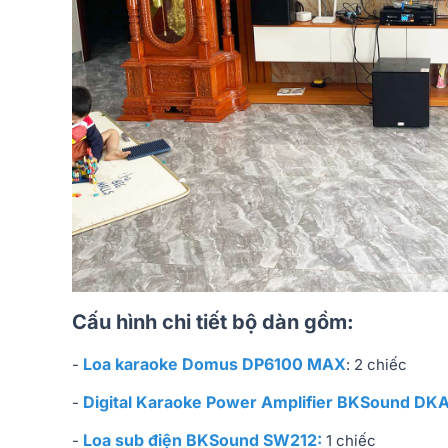
Cấu hình chi tiết bộ dàn gồm:
Loa karaoke Domus DP6100 MAX
-
: 2 chiếc
Digital Karaoke Power Amplifier BKSound DK
-
Loa sub điện BKSound SW212:
-
1 chiếc