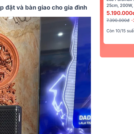
25cm, 200W, 
p đặt và bàn giao cho gia đình
5.190.000
7.390.000đ
-
Còn 10/15 suấ