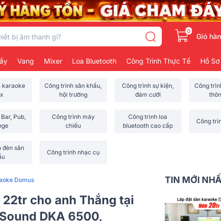
0
Giỏ hà
ẩy
Vang
Mixer
Loa Bluetooth
Công Trình Thực Tế
Hồ Sơ
h karaoke
Công trình sân khấu,
Công trình sự kiện,
Công trì
x
hội trường
đám cưới
thô
 Bar, Pub,
Công trình máy
Công trình loa
Công trì
nge
chiếu
bluetooth cao cấp
h đèn sân
Công trình nhạc cụ
ấu
TIN MỚI NH
raoke Domus
22tr cho anh Thắng tại
KSound DKA 6500,