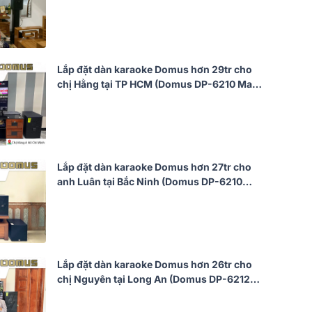
BKSound DKA 6500)
Lắp đặt dàn karaoke Domus hơn 29tr cho
chị Hằng tại TP HCM (Domus DP-6210 Max,
BIK VK-A52, BIK VK-R51, BIK VK-M51)
Lắp đặt dàn karaoke Domus hơn 27tr cho
anh Luân tại Bắc Ninh (Domus DP-6210
Max, BIK VM420A, Bksound KP500,
Bksound SW212, BCE U900 Plus X)
Lắp đặt dàn karaoke Domus hơn 26tr cho
chị Nguyên tại Long An (Domus DP-6212
Max, Bksound DKA 8500, Bksound SW612
MKII)