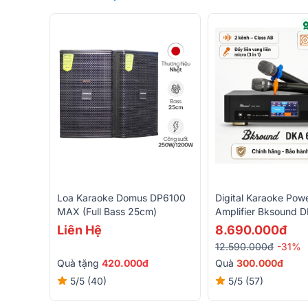
Loa Karaoke Domus DP6100
Digital Karaoke Pow
MAX (Full Bass 25cm)
Amplifier Bksound 
( 2 Kênh, 450W, Kè
Liên Hệ
8.690.000đ
Không Dây)
12.590.000đ
-31%
Quà tặng
420.000đ
Quà
3
00.000đ
5/5
(40)
5/5
(57)