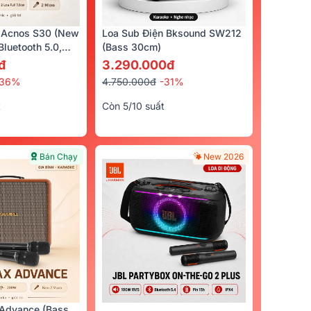
 Acnos S30 (New
Loa Sub Điện Bksound SW212
luetooth 5.0,
(bass 30cm)
cro)
đ
3.290.000đ
-36%
4.750.000đ
-31%
t
Còn 5/10 suất
Bán Chạy
New 2026
Advance (Bass