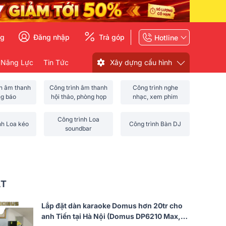
ng
Đăng nhập
Trả góp
Hotline
 Năng Lực
Tin Tức
Xây dựng cấu hình
nh âm thanh
Công trình âm thanh
Công trình nghe
ng báo
hội thảo, phòng họp
nhạc, xem phim
Công trình Loa
nh Loa kéo
Công trình Bàn DJ
soundbar
ẤT
Lắp đặt dàn karaoke Domus hơn 20tr cho
anh Tiến tại Hà Nội (Domus DP6210 Max,