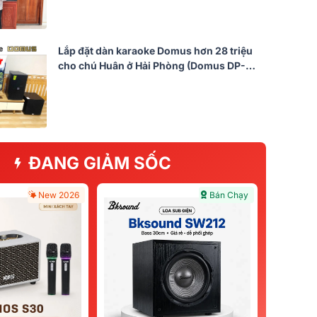
Lắp đặt dàn karaoke Domus hơn 28 triệu
cho chú Huân ở Hải Phòng (Domus DP-
6212, Bksound DKA 8500, Bksound
SW212,...)
ĐANG GIẢM SỐC
New 2026
Bán Chạy