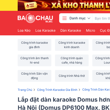
Danh mục
Loa Kéo
Loa Karaoke
Dàn Karaoke
Micro
Cục Đ
Công trình karaoke
Công trình karaoke
Công trìn
gia đình
kinh doanh
bo
Công trình âm thanh
Công trình quán
Công trình
hi-end
cafe, nhà hàng
Lou
Công trình Sân vận
Công trìn
Công trình Nhà thờ
động
kh
›
›
Công Trình Dàn Ka
Trang Chủ
Công Trình Karaoke Gia Đình
Lắp đặt dàn karaoke Domus hơn 
Hà Nội (Domus DP6100 Max, B