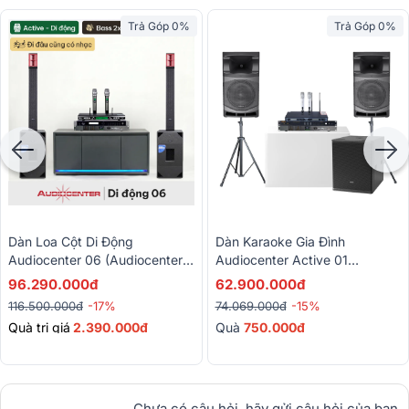
Trả Góp 0%
Trả Góp 0%
Dàn Loa Cột Di Động
Dàn Karaoke Gia Đình
Audiocenter 06 (Audiocenter
Audiocenter Active 01
L83 MK2 + L83S MK2,
(Audiocenter MA15, S3118A,
96.290.000đ
62.900.000đ
Bksound KP500, Baiervires
BIK BPR-8600, BCE VIP6000,
116.500.000đ
-17%
74.069.000đ
-15%
BS-790S, BKSound M8)
BKSound M8...)
Quà trị giá
2.390.000đ
Quà
750.000đ
Chưa có câu hỏi, hãy gửi câu hỏi của bạn