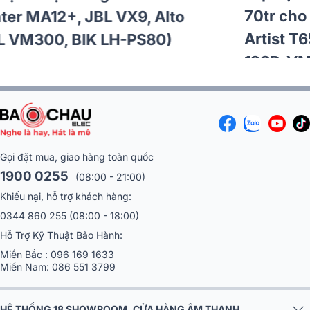
49tr cho chị Nhi tại Đồng Nai
(Audiocenter MA12+, JBL VX9, Alto
TS12S, JBL VM300, BIK LH-PS80)
Gọi đặt mua, giao hàng toàn quốc
1900 0255
(08:00 - 21:00)
Khiếu nại, hỗ trợ khách hàng:
0344 860 255
(08:00 - 18:00)
Hỗ Trợ Kỹ Thuật Bảo Hành:
Miền Bắc :
096 169 1633
Miền Nam:
086 551 3799
HỆ THỐNG 18 SHOWROOM, CỬA HÀNG ÂM THANH