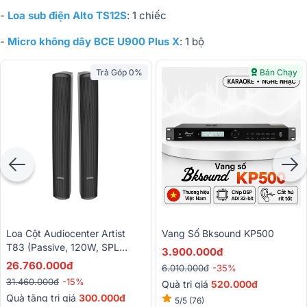
-
Loa sub điện Alto TS12S
: 1 chiếc
-
Micro không dây BCE U900 Plus X
: 1 bộ
Trả Góp 0%
Bán Chạy
Loa Cột Audiocenter Artist
Vang Số Bksound KP500
T83 (Passive, 120W, SPL
3.900.000đ
130dB, Từ Neo)
26.760.000đ
6.010.000đ
-35%
31.460.000đ
-15%
Quà trị giá
520.000đ
Quà tặng trị giá
300.000đ
5/5
(76)