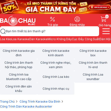
0
Trả góp
Đăng nhập
Giỏ hàng
Bạn tìm thiết bị âm thanh gì?
Loa Kéo
Loa Karaoke
Dàn Karaoke
Micro Không Dây
Cục Đẩy Công Suất
Dàn Hội
Công trình karaoke gia
Công trình karaoke
Công trình karaoke
đình
kinh doanh
box
Công trình âm thanh
Công trình nghe nhạc,
Công trình âm thanh
hội thảo, phòng họp
xem phim
hi-end
Công trình loa
Công trình Loa
Công trình Loa kéo
bluetooth cao cấp
soundbar
Công trình đèn sân
Công trình nhạc cụ
khấu
›
›
Trang Chủ
Công Trình Karaoke Gia Đình
Công Trình Dàn Karaoke Audiocenter