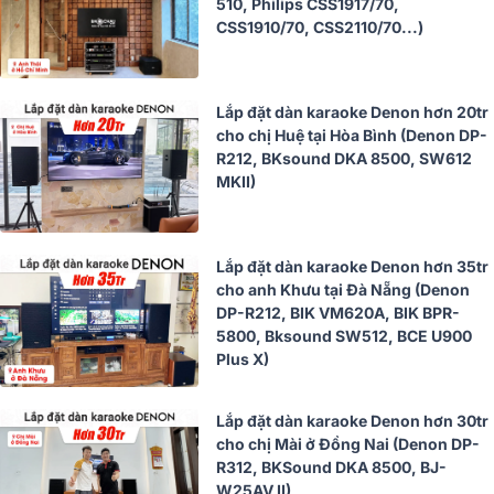
510, Philips CSS1917/70,
CSS1910/70, CSS2110/70...)
Lắp đặt dàn karaoke Denon hơn 20tr
cho chị Huệ tại Hòa Bình (Denon DP-
R212, BKsound DKA 8500, SW612
MKII)
Lắp đặt dàn karaoke Denon hơn 35tr
cho anh Khưu tại Đà Nẵng (Denon
DP-R212, BIK VM620A, BIK BPR-
5800, Bksound SW512, BCE U900
Plus X)
Lắp đặt dàn karaoke Denon hơn 30tr
cho chị Mài ở Đồng Nai (Denon DP-
R312, BKSound DKA 8500, BJ-
W25AV II)