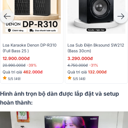
Loa Karaoke Denon DP-R310
Loa Sub Điện Bksound SW212
(Full Bass 25 )
(bass 30cm)
12.900.000đ
3.290.000đ
20.990.000đ
-39%
4.750.000đ
-31%
Quà trị giá
462
.000đ
Quà trị giá
132.000đ
5/5
(49)
5/5
(48)
Hình ảnh trọn bộ dàn được lắp đặt và setup
hoàn thành: