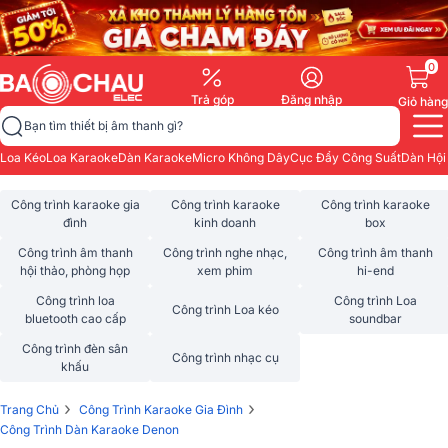
0
Trả góp
Đăng nhập
Giỏ hàng
Bạn tìm thiết bị âm thanh gì?
Loa Kéo
Loa Karaoke
Dàn Karaoke
Micro Không Dây
Cục Đẩy Công Suất
Dàn Hội
Công trình karaoke gia
Công trình karaoke
Công trình karaoke
đình
kinh doanh
box
Công trình âm thanh
Công trình nghe nhạc,
Công trình âm thanh
hội thảo, phòng họp
xem phim
hi-end
Công trình loa
Công trình Loa
Công trình Loa kéo
bluetooth cao cấp
soundbar
Công trình đèn sân
Công trình nhạc cụ
khấu
›
›
Trang Chủ
Công Trình Karaoke Gia Đình
Công Trình Dàn Karaoke Denon