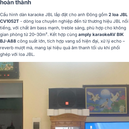
hoàn thành
Cấu hình dàn karaoke JBL lắp đặt cho anh Đông gồm
2 loa JBL
CV1052T
- dòng loa chuyên nghiệp đến từ thương hiệu JBL nổi
tiếng, với chất âm bass mạnh, treble sáng, phù hợp cho không
gian phòng từ 20–30m². Kết hợp cùng
amply karaoke
AV BIK
BJ-A88
công suất lớn, tích hợp vang số hiện đại, xử lý echo –
reverb mượt mà, mang lại hiệu quả âm thanh tối ưu khi phối
ghép với loa JBL.