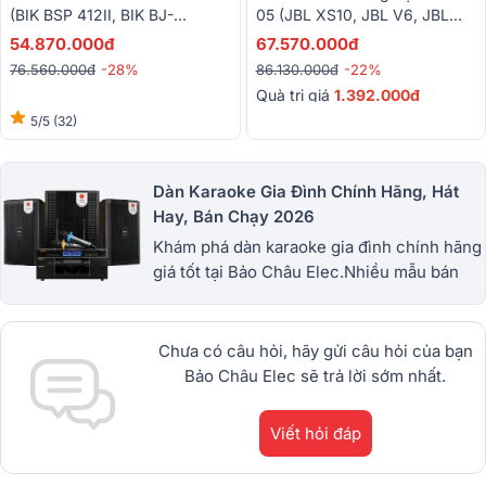
(BIK BSP 412II, BIK BJ-
05 (JBL XS10, JBL V6, JBL
W88PLUS, BIK VM830A, BIK
VX9, Alto TX12S, BBS-S290D)
54.870.000đ
67.570.000đ
BPR-5800, BIK BJ-U500II)
76.560.000đ
-28%
86.130.000đ
-22%
Quà trị giá
1.392.000đ
5/5
(32)
Dàn Karaoke Gia Đình Chính Hãng, Hát
Hay, Bán Chạy 2026
Khám phá dàn karaoke gia đình chính hãng
giá tốt tại Bảo Châu Elec.Nhiều mẫu bán
chạy từ JBL, BIK, RCF, Denon, Alto,
dBTechnologies, Philips Cao
Cấp.1900.0255
Chưa có câu hỏi, hãy gửi câu hỏi của bạn
Bảo Châu Elec sẽ trả lời sớm nhất.
Viết hỏi đáp