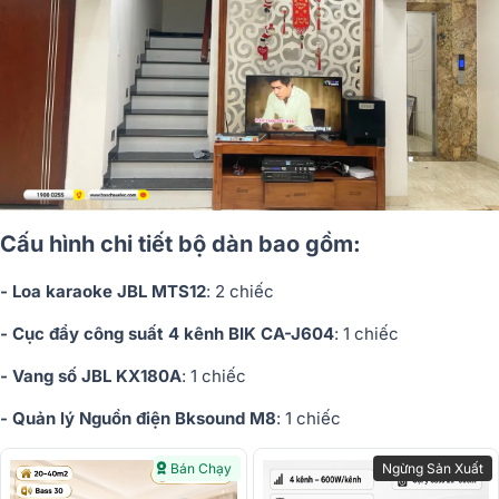
Cấu hình chi tiết bộ dàn bao gồm:
- Loa karaoke JBL MTS12
: 2 chiếc
- Cục đẩy công suất 4 kênh BIK CA-J604
: 1 chiếc
- Vang số JBL KX180A
: 1 chiếc
- Quản lý Nguồn điện Bksound M8
: 1 chiếc
Bán Chạy
Ngừng Sản Xuất