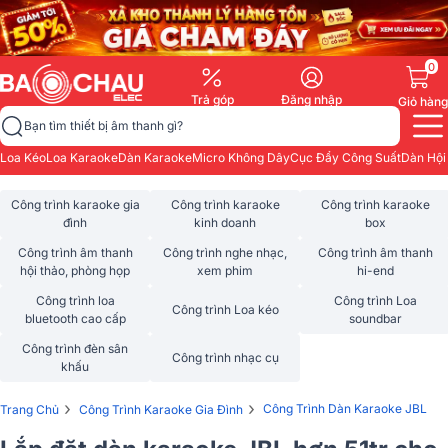
0
Trả góp
Đăng nhập
Giỏ hàng
Bạn tìm thiết bị âm thanh gì?
Loa Kéo
Loa Karaoke
Dàn Karaoke
Micro Không Dây
Cục Đẩy Công Suất
Dàn Hội
Công trình karaoke gia
Công trình karaoke
Công trình karaoke
đình
kinh doanh
box
Công trình âm thanh
Công trình nghe nhạc,
Công trình âm thanh
hội thảo, phòng họp
xem phim
hi-end
Công trình loa
Công trình Loa
Công trình Loa kéo
bluetooth cao cấp
soundbar
Công trình đèn sân
Công trình nhạc cụ
khấu
›
›
Công Trình Dàn Karaoke JBL
Trang Chủ
Công Trình Karaoke Gia Đình