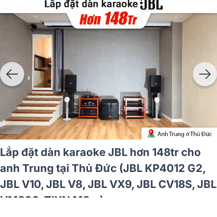
 cho
Lắp đặt dàn karaoke JBL hơn 25t
JBL V6,
anh Tạo tại TP HCM (JBL Pasion 
)
Bksound DKA 8500 New)