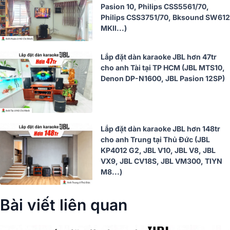
Pasion 10, Philips CSS5561/70,
Philips CSS3751/70, Bksound SW612
MKII...)
Lắp đặt dàn karaoke JBL hơn 47tr
cho anh Tài tại TP HCM (JBL MTS10,
Denon DP-N1600, JBL Pasion 12SP)
Lắp đặt dàn karaoke JBL hơn 148tr
cho anh Trung tại Thủ Đức (JBL
KP4012 G2, JBL V10, JBL V8, JBL
VX9, JBL CV18S, JBL VM300, TIYN
M8...)
Bài viết liên quan