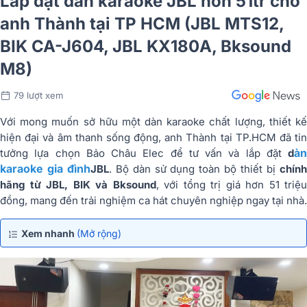
Lắp đặt dàn karaoke JBL hơn 51tr cho
anh Thành tại TP HCM (JBL MTS12,
BIK CA-J604, JBL KX180A, Bksound
M8)
79 lượt xem
Với mong muốn sở hữu một dàn karaoke chất lượng, thiết kế
hiện đại và âm thanh sống động, anh Thành tại TP.HCM đã tin
àn
tưởng lựa chọn Bảo Châu Elec để tư vấn và lắp đặt
d
karaoke gia đình
JBL
. Bộ dàn sử dụng toàn bộ thiết bị
chín
hãng từ JBL, BIK và Bksound
, với tổng trị giá hơn 51 triệu
đồng, mang đến trải nghiệm ca hát chuyên nghiệp ngay tại nhà.
Xem nhanh
(Mở rộng)