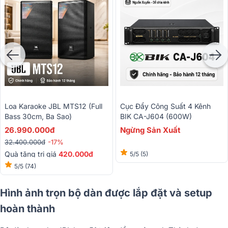
Loa Karaoke JBL MTS12 (full
Cục Đẩy Công Suất 4 Kênh
Bass 30cm, Ba Sao)
BIK CA-J604 (600W)
26.990.000đ
Ngừng Sản Xuất
32.400.000đ
-17%
Quà tặng trị giá
420.000đ
5/5
(5)
5/5
(74)
Hình ảnh trọn bộ dàn được lắp đặt và setup
hoàn thành