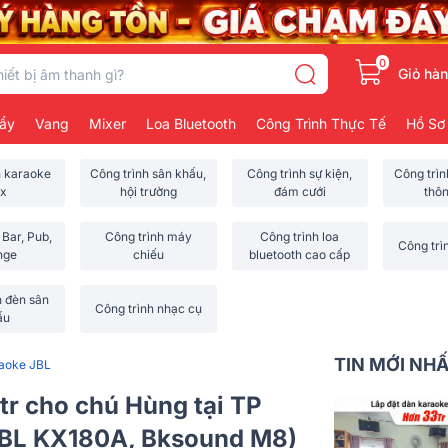
0
Giỏ hà
ẩy
Vang
Mixer
Loa Bluetooth
Công Trình Thực Tế
Hồ Sơ
h karaoke
Công trình sân khấu,
Công trình sự kiện,
Công trì
x
hội trường
đám cưới
thô
 Bar, Pub,
Công trình máy
Công trình loa
Công trì
nge
chiếu
bluetooth cao cấp
h đèn sân
Công trình nhạc cụ
ấu
TIN MỚI NH
raoke JBL
tr cho chú Hùng tại TP
JBL KX180A, Bksound M8)