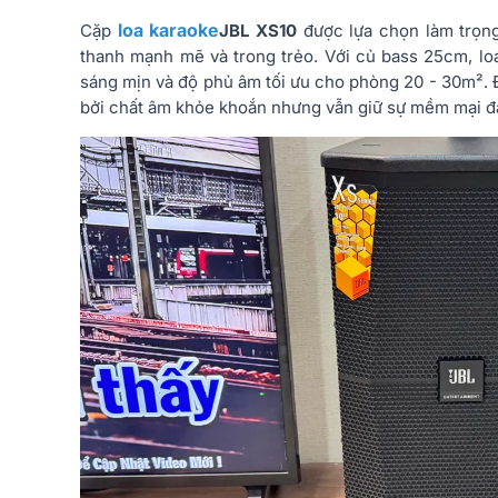
loa karaoke
Cặp
JBL XS10
được lựa chọn làm trọng
thanh mạnh mẽ và trong trẻo. Với củ bass 25cm, loa
sáng mịn và độ phủ âm tối ưu cho phòng 20 - 30m². Đ
bởi chất âm khỏe khoắn nhưng vẫn giữ sự mềm mại đặ