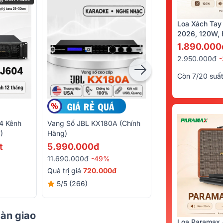
Loa Xách Tay
2026, 120W, B
Kèm 2 Tay Mi
1.890.000
2.950.000đ
Còn 7/20 suấ
4 Kênh
Vang Số JBL KX180A (Chính
Quản Lý Nguồn Đi
)
Hãng)
M8
t
5.990.000đ
2.390.000đ
11.690.000đ
-49%
3.350.000đ
-29%
Quà trị giá
720.000đ
5/5
(266)
5/5
(53)
bàn giao
Loa Paramax 