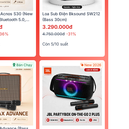
 Acnos S30 (New
Loa Sub Điện Bksound SW212
luetooth 5.0,
(bass 30cm)
cro)
đ
3.290.000đ
-36%
4.750.000đ
-31%
t
Còn 5/10 suất
Bán Chạy
New 2026
ện Bksound
Advance (Bass