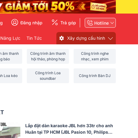
ng
Đăng nhập
Trả góp
Hotline
 Năng Lực
Tin Tức
Xây dựng cấu hình
nh âm thanh
Công trình âm thanh
Công trình nghe
ng báo
hội thảo, phòng họp
nhạc, xem phim
Công trình Loa
nh Loa kéo
Công trình Bàn DJ
soundbar
ẤT
Lắp đặt dàn karaoke JBL hơn 33tr cho anh
Huân tại TP HCM (JBL Pasion 10, Philips