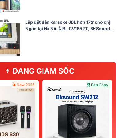
Lắp đặt dàn karaoke JBL hơn 17tr cho chị
Ngân tại Hà Nội (JBL CV1652T, BKSound
DKA 5500)
ĐANG GIẢM SỐC
New 2026
Bán Chạy