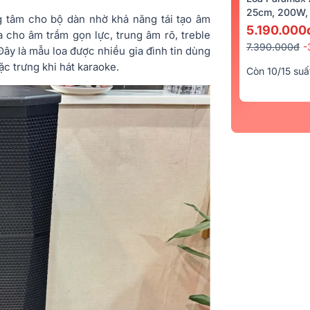
25cm, 200W, 
 tâm cho bộ dàn nhờ khả năng tái tạo âm
5.190.000
 cho âm trầm gọn lực, trung âm rõ, treble
7.390.000đ
-
ây là mẫu loa được nhiều gia đình tin dùng
c trưng khi hát karaoke.
Còn 10/15 suấ