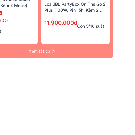
Loa JBL PartyBox On The Go 2
Kèm 2 Micro)
Plus (100W, Pin 15h, Kèm 2
đ
Micro)
30%
11.900.000đ
Còn 5/10 suất
t
Xem tất cả