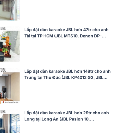
CSS5561/70, Philips CSS3751/70, Bksound
SW612 MKII...)
Lắp đặt dàn karaoke JBL hơn 47tr cho anh
Tài tại TP HCM (JBL MTS10, Denon DP-
N1600, JBL Pasion 12SP)
Lắp đặt dàn karaoke JBL hơn 148tr cho anh
Trung tại Thủ Đức (JBL KP4012 G2, JBL
V10, JBL V8, JBL VX9, JBL CV18S, JBL
VM300, TIYN M8...)
Lắp đặt dàn karaoke JBL hơn 29tr cho anh
Long tại Long An (JBL Pasion 10,
Audiocenter CT1200, Bksound KP500,
Bksound SW212, BCE U900 Plus X)