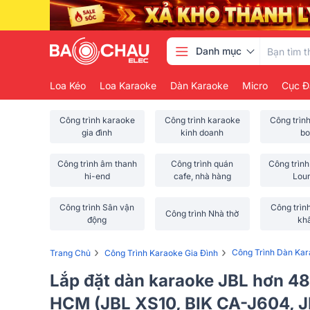
Danh mục
Loa Kéo
Loa Karaoke
Dàn Karaoke
Micro
Cục Đ
Công trình karaoke
Công trình karaoke
Công trìn
gia đình
kinh doanh
bo
Công trình âm thanh
Công trình quán
Công trình
hi-end
cafe, nhà hàng
Lou
Công trình Sân vận
Công trìn
Công trình Nhà thờ
động
kh
›
›
Công Trình Dàn Ka
Trang Chủ
Công Trình Karaoke Gia Đình
Lắp đặt dàn karaoke JBL hơn 48
HCM (JBL XS10, BIK CA-J604, 