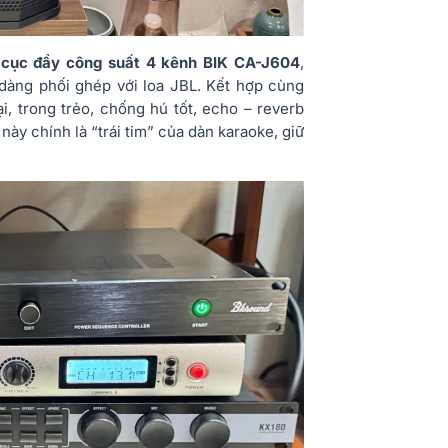
g
cục đẩy công suất 4 kênh BIK CA-J604
,
dàng phối ghép với loa JBL. Kết hợp cùng
, trong trẻo, chống hú tốt, echo – reverb
ày chính là “trái tim” của dàn karaoke, giữ