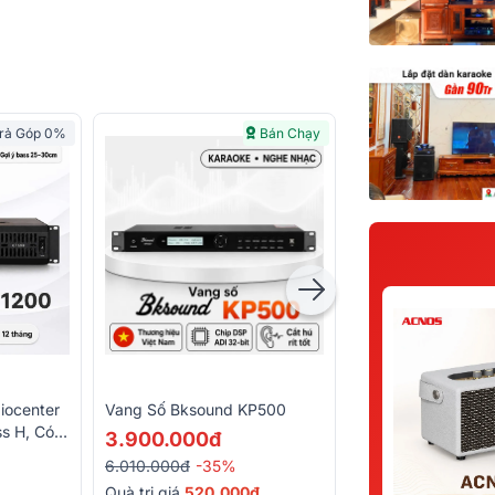
rả Góp 0%
Bán Chạy
iocenter
Vang Số Bksound KP500
Loa Sub Điện Bks
s H, Có
SW212 (bass 30c
3.900.000đ
3.290.000đ
6.010.000đ
-35%
4.750.000đ
-31%
Quà trị giá
520.000đ