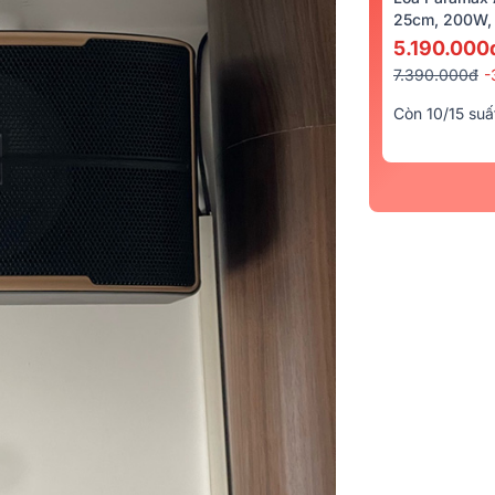
25cm, 200W, 
5.190.000
7.390.000đ
-
Còn 10/15 suấ