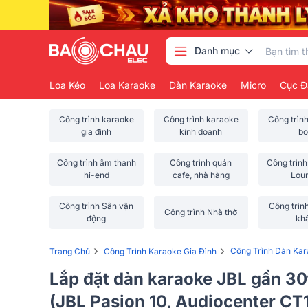
Danh mục
Loa Kéo
Loa Karaoke
Dàn Karaoke
Micro
Cục Đ
Công trình karaoke
Công trình karaoke
Công trìn
gia đình
kinh doanh
bo
Công trình âm thanh
Công trình quán
Công trình
hi-end
cafe, nhà hàng
Lou
Công trình Sân vận
Công trìn
Công trình Nhà thờ
động
kh
›
›
Công Trình Dàn Ka
Trang Chủ
Công Trình Karaoke Gia Đình
Lắp đặt dàn karaoke JBL gần 30t
(JBL Pasion 10, Audiocenter C