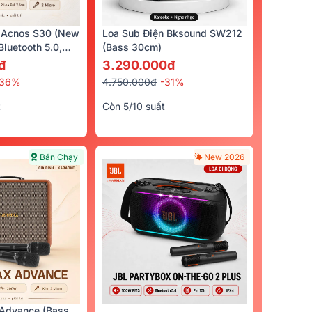
0đ
 Acnos S30 (New
Loa Sub Điện Bksound SW212
luetooth 5.0,
(bass 30cm)
cro)
đ
3.290.000đ
-36%
4.750.000đ
-31%
t
Còn 5/10 suất
Bán Chạy
New 2026
Advance (Bass