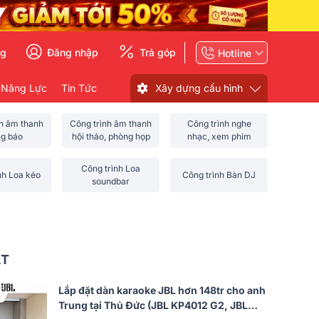
ng
Đăng nhập
Trả góp
Hotline
 Năng Lực
Tin Tức
Xây dựng cấu hình
nh âm thanh
Công trình âm thanh
Công trình nghe
ng báo
hội thảo, phòng họp
nhạc, xem phim
Công trình Loa
nh Loa kéo
Công trình Bàn DJ
soundbar
ẤT
Lắp đặt dàn karaoke JBL hơn 148tr cho anh
Trung tại Thủ Đức (JBL KP4012 G2, JBL