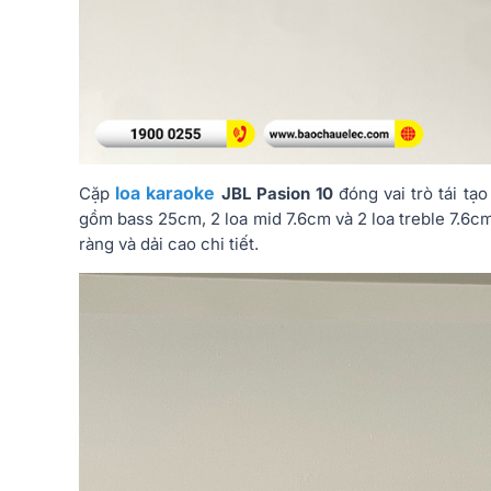
loa karaoke
Cặp
JBL Pasion 10
đóng vai trò tái tạ
gồm bass 25cm, 2 loa mid 7.6cm và 2 loa treble 7.6c
ràng và dải cao chi tiết.