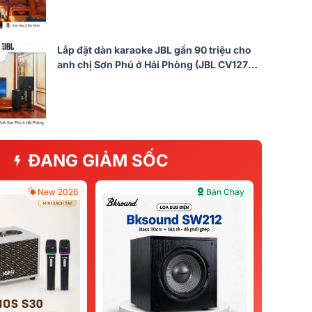
Lắp đặt dàn karaoke JBL gần 90 triệu cho
anh chị Sơn Phú ở Hải Phòng (JBL CV1270,
JBL V8, JBL VX9, JBL IRX115S, JBL VM300)
Bán Chạy
Bán Chạy
Micro Không Dây BCE U900
ĐANG GIẢM SỐC
Plus X (New)
3.290.000đ
New 2026
Bán Chạy
4.610.000đ
-29%
Quà
540.000đ
5/5
(102)
ound
m)