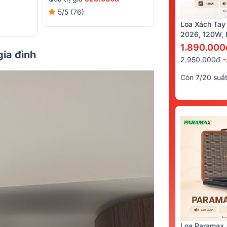
Quà trị giá
132.00
5/5
(76)
5/5
(48)
Loa Xách Tay
2026, 120W, B
Kèm 2 Tay Mi
1.890.000
gia đình
2.950.000đ
Còn 7/20 suấ
Loa Paramax 