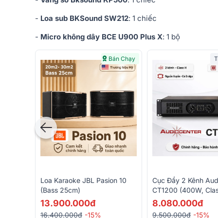
-
Loa sub BKSound SW212
: 1 chiếc
-
Micro không dây BCE U900 Plus X
: 1 bộ
Bán Chạy
T
Loa Karaoke JBL Pasion 10
Cục Đẩy 2 Kênh Aud
(bass 25cm)
CT1200 (400W, Clas
Bridge)
13.900.000đ
8.080.000đ
16.400.000đ
-15%
9.500.000đ
-15%