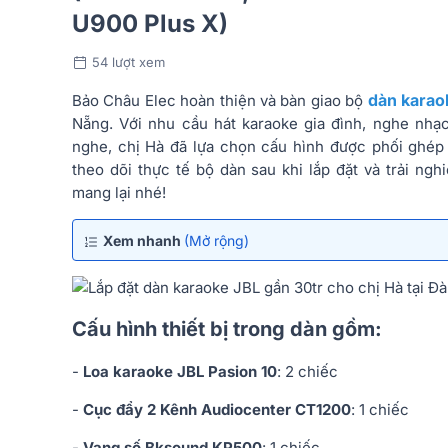
U900 Plus X)
54 lượt xem
dàn karao
Bảo Châu Elec hoàn thiện và bàn giao bộ
Nẵng. Với nhu cầu hát karaoke gia đình, nghe nhạc
nghe, chị Hà đã lựa chọn cấu hình được phối ghép 
theo dõi thực tế bộ dàn sau khi lắp đặt và trải n
mang lại nhé!
Xem nhanh
(Mở rộng)
Cấu hình thiết bị trong dàn gồm:
-
Loa karaoke JBL Pasion 10
: 2 chiếc
-
Cục đẩy 2 Kênh Audiocenter CT1200
: 1 chiếc
-
Vang số Bksound KP500
: 1 chiếc