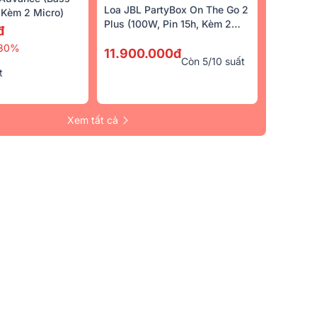
Loa JBL PartyBox On The Go 2
Kèm 2 Micro)
Plus (100W, Pin 15h, Kèm 2
đ
Micro)
30%
11.900.000đ
Còn 5/10 suất
t
Xem tất cả