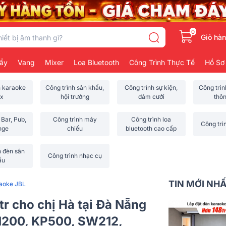
0
Giỏ hà
ẩy
Vang
Mixer
Loa Bluetooth
Công Trình Thực Tế
Hồ Sơ
h karaoke
Công trình sân khấu,
Công trình sự kiện,
Công trì
x
hội trường
đám cưới
thô
 Bar, Pub,
Công trình máy
Công trình loa
Công trì
nge
chiếu
bluetooth cao cấp
h đèn sân
Công trình nhạc cụ
ấu
TIN MỚI NH
raoke JBL
r cho chị Hà tại Đà Nẵng
T1200, KP500, SW212,