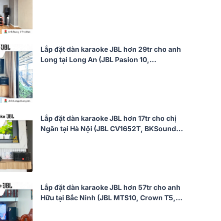
V10, JBL V8, JBL VX9, JBL CV18S, JBL
VM300, TIYN M8...)
Lắp đặt dàn karaoke JBL hơn 29tr cho anh
Long tại Long An (JBL Pasion 10,
Audiocenter CT1200, Bksound KP500,
Bksound SW212, BCE U900 Plus X)
Lắp đặt dàn karaoke JBL hơn 17tr cho chị
Ngân tại Hà Nội (JBL CV1652T, BKSound
DKA 5500)
Lắp đặt dàn karaoke JBL hơn 57tr cho anh
Hữu tại Bắc Ninh (JBL MTS10, Crown T5,
JBL KX190, Alto TX12S, JBL VM300)