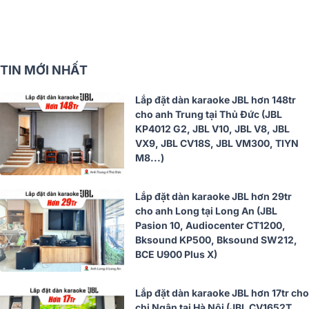
TIN MỚI NHẤT
Lắp đặt dàn karaoke JBL hơn 148tr
cho anh Trung tại Thủ Đức (JBL
KP4012 G2, JBL V10, JBL V8, JBL
VX9, JBL CV18S, JBL VM300, TIYN
M8...)
Lắp đặt dàn karaoke JBL hơn 29tr
cho anh Long tại Long An (JBL
Pasion 10, Audiocenter CT1200,
Bksound KP500, Bksound SW212,
BCE U900 Plus X)
Lắp đặt dàn karaoke JBL hơn 17tr cho
chị Ngân tại Hà Nội (JBL CV1652T,