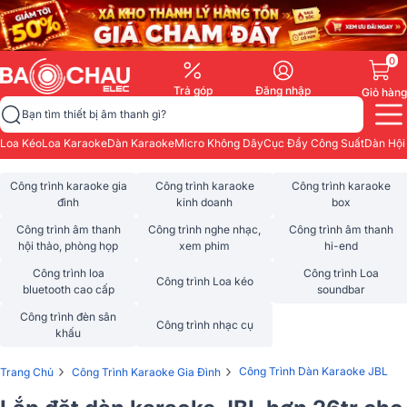
0
Trả góp
Đăng nhập
Giỏ hàng
Bạn tìm thiết bị âm thanh gì?
Loa Kéo
Loa Karaoke
Dàn Karaoke
Micro Không Dây
Cục Đẩy Công Suất
Dàn Hội
Công trình karaoke gia
Công trình karaoke
Công trình karaoke
đình
kinh doanh
box
Công trình âm thanh
Công trình nghe nhạc,
Công trình âm thanh
hội thảo, phòng họp
xem phim
hi-end
Công trình loa
Công trình Loa
Công trình Loa kéo
bluetooth cao cấp
soundbar
Công trình đèn sân
Công trình nhạc cụ
khấu
›
›
Công Trình Dàn Karaoke JBL
Trang Chủ
Công Trình Karaoke Gia Đình