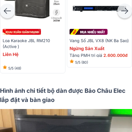
Loa Karaoke JBL RM210
Vang Số JBL VX8 (NK Ba Sao)
(Active )
Ngừng Sản Xuất
Liên Hệ
Tặng PMH trị giá
2.600.000đ
5/5
(80)
5/5
(48)
Hình ảnh chi tiết bộ dàn được Bảo Châu Elec
lắp đặt và bàn giao