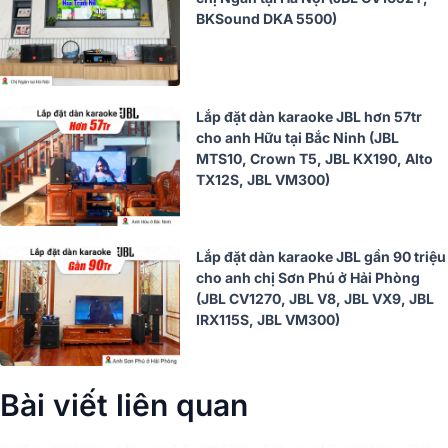
BKSound DKA 5500)
Lắp đặt dàn karaoke JBL hơn 57tr
cho anh Hữu tại Bắc Ninh (JBL
MTS10, Crown T5, JBL KX190, Alto
TX12S, JBL VM300)
Lắp đặt dàn karaoke JBL gần 90 triệu
cho anh chị Sơn Phú ở Hải Phòng
(JBL CV1270, JBL V8, JBL VX9, JBL
IRX115S, JBL VM300)
Bài viết liên quan