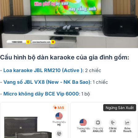
Cấu hình bộ dàn karaoke của gia đình gồm:
Loa karaoke JBL RM210 (Active )
-
: 2 chiếc
Vang số JBL VX8 (New - NK Ba Sao)
-
: 1 chiếc
Micro không dây BCE Vip 6000
-
: 1 bộ
Mới
Ngừng Sản Xuất