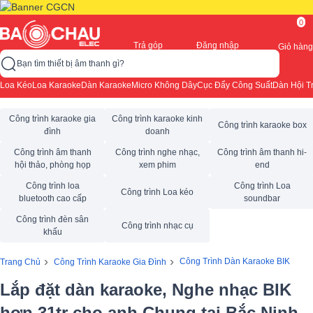
0
Trả góp
Đăng nhập
Giỏ hàng
Bạn tìm thiết bị âm thanh gì?
Loa Kéo
Loa Karaoke
Dàn Karaoke
Micro Không Dây
Cục Đẩy Công Suất
Dàn Hội T
Công trình karaoke gia
Công trình karaoke kinh
Công trình karaoke box
đình
doanh
Công trình âm thanh
Công trình nghe nhạc,
Công trình âm thanh hi-
hội thảo, phòng họp
xem phim
end
Công trình loa
Công trình Loa
Công trình Loa kéo
bluetooth cao cấp
soundbar
Công trình đèn sân
Công trình nhạc cụ
khấu
›
›
Công Trình Dàn Karaoke BIK
Trang Chủ
Công Trình Karaoke Gia Đình
Lắp đặt dàn karaoke, Nghe nhạc BIK
hơn 31tr cho anh Chung tại Bắc Ninh