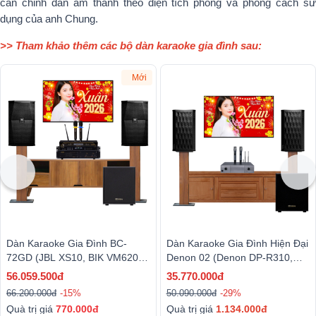
cân chỉnh dàn âm thanh theo diện tích phòng và phong cách sử
dụng của anh Chung.
>> Tham khảo thêm các bộ dàn karaoke gia đình sau:
Mới
Dàn Karaoke Gia Đình BC-
Dàn Karaoke Gia Đình Hiện Đại
72GD (JBL XS10, BIK VM620A,
Denon 02 (Denon DP-R310,
BIK BPR-5800, BIK BJ-W25AV
DP-N1600, BJ-W25AV II)
56.059.500đ
35.770.000đ
II,BIK BJ-U200)
66.200.000đ
-15%
50.090.000đ
-29%
Quà trị giá
770.000đ
Quà trị giá
1.134.000đ