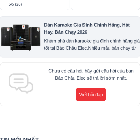
5/5
(26)
Dàn Karaoke Gia Đình Chính Hãng, Hát
Hay, Bán Chạy 2026
Khám phá dàn karaoke gia đình chính hãng giá
tốt tại Bảo Châu Elec.Nhiều mẫu bán chạy từ
JBL, BIK, RCF, Denon, Alto, dBTechnologies,
Philips Cao Cấp.1900.0255
Chưa có câu hỏi, hãy gửi câu hỏi của bạn
Bảo Châu Elec sẽ trả lời sớm nhất.
Viết hỏi đáp
TIN MỚI NHẤT