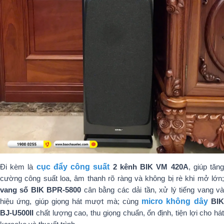
Đi kèm là
cục đẩy công suất
2 kênh BIK VM 420A
, giúp tăn
cường công suất loa, âm thanh rõ ràng và không bị rè khi mở lớn;
vang số BIK BPR-5800
cân bằng các dải tần, xử lý tiếng vang v
hiệu ứng, giúp giọng hát mượt mà; cùng
micro không dây
BI
BJ-U500II
chất lượng cao, thu giọng chuẩn, ổn định, tiện lợi cho hát