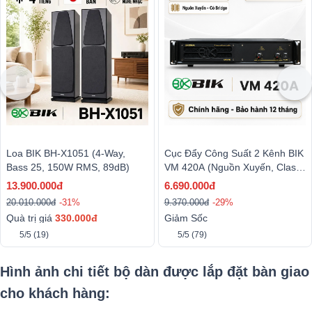
Loa BIK BH-X1051 (4-Way,
Cục Đẩy Công Suất 2 Kênh BIK
Bass 25, 150W RMS, 89dB)
VM 420A (Nguồn Xuyến, Class
H, 400W)
13.900.000đ
6.690.000đ
20.010.000đ
-31%
9.370.000đ
-29%
Quà trị giá
330.000đ
Giảm Sốc
5/5
(19)
5/5
(79)
Hình ảnh chi tiết bộ dàn được lắp đặt bàn giao
cho khách hàng: