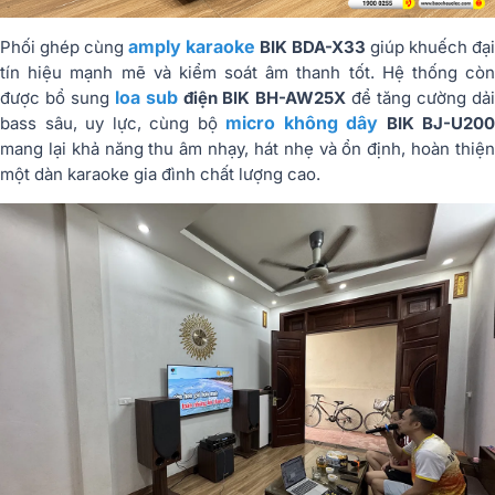
amply karaoke
Phối ghép cùng
BIK BDA-X33
giúp khuếch đại
tín hiệu mạnh mẽ và kiểm soát âm thanh tốt. Hệ thống còn
loa sub
được bổ sung
điện BIK BH-AW25X
để tăng cường dả
micro không dây
bass sâu, uy lực, cùng bộ
BIK BJ-U200
mang lại khả năng thu âm nhạy, hát nhẹ và ổn định, hoàn thiện
một dàn karaoke gia đình chất lượng cao.