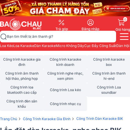
0
Trả góp
Đăng nhập
Giỏ hàng
Bạn tìm thiết bị âm thanh gì?
Loa Kéo
Loa Karaoke
Dàn Karaoke
Micro Không Dây
Cục Đẩy Công Suất
Dàn Hội
Công trình karaoke gia
Công trình karaoke
Công trình karaoke
đình
kinh doanh
box
Công trình âm thanh
Công trình nghe nhạc,
Công trình âm thanh
hội thảo, phòng họp
xem phim
hi-end
Công trình loa
Công trình Loa
Công trình Loa kéo
bluetooth cao cấp
soundbar
Công trình đèn sân
Công trình nhạc cụ
khấu
›
›
Công Trình Dàn Karaoke BIK
Trang Chủ
Công Trình Karaoke Gia Đình