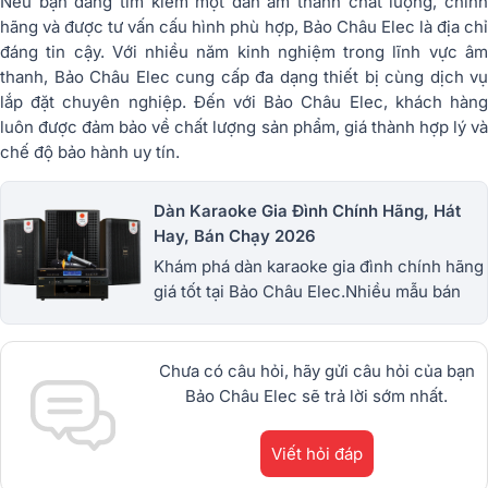
Nếu bạn đang tìm kiếm một dàn âm thanh chất lượng, chính
hãng và được tư vấn cấu hình phù hợp,
Bảo Châu Elec
là địa ch
đáng tin cậy. Với nhiều năm kinh nghiệm trong lĩnh vực âm
thanh, Bảo Châu Elec cung cấp đa dạng thiết bị cùng dịch vụ
lắp đặt chuyên nghiệp. Đến với Bảo Châu Elec, khách hàng
luôn được đảm bảo về chất lượng sản phẩm, giá thành hợp lý và
chế độ bảo hành uy tín.
Dàn Karaoke Gia Đình Chính Hãng, Hát
Hay, Bán Chạy 2026
Khám phá dàn karaoke gia đình chính hãng
giá tốt tại Bảo Châu Elec.Nhiều mẫu bán
chạy từ JBL, BIK, RCF, Denon, Alto,
dBTechnologies, Philips Cao
Cấp.1900.0255
Chưa có câu hỏi, hãy gửi câu hỏi của bạn
Bảo Châu Elec sẽ trả lời sớm nhất.
Viết hỏi đáp