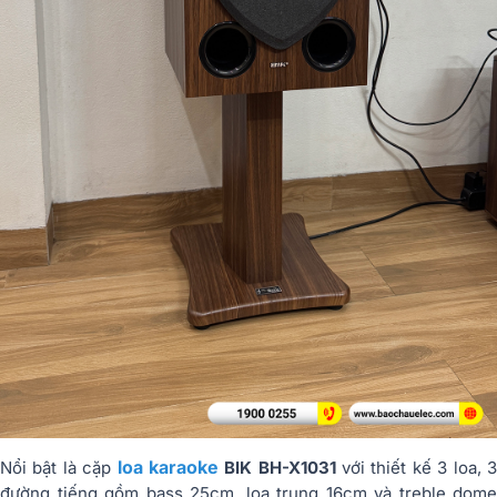
loa karaoke
Nổi bật là cặp
BIK BH-X1031
với thiết kế 3 loa, 
đường tiếng gồm bass 25cm, loa trung 16cm và treble dome