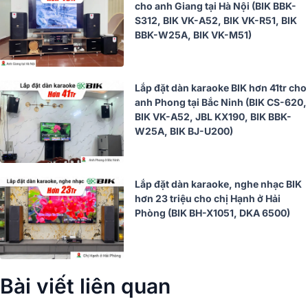
cho anh Giang tại Hà Nội (BIK BBK-
S312, BIK VK-A52, BIK VK-R51, BIK
BBK-W25A, BIK VK-M51)
Lắp đặt dàn karaoke BIK hơn 41tr cho
anh Phong tại Bắc Ninh (BIK CS-620,
BIK VK-A52, JBL KX190, BIK BBK-
W25A, BIK BJ-U200)
Lắp đặt dàn karaoke, nghe nhạc BIK
hơn 23 triệu cho chị Hạnh ở Hải
Phòng (BIK BH-X1051, DKA 6500)
Bài viết liên quan