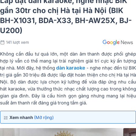
Lắp đặt dàn karaoke, nghe nhạc BIK
gần 30tr cho chị Hà tại Hà Nội (BIK
BH-X1031, BDA-X33, BH-AW25X, BJ-
U200)
141 lượt xem
Không cần đầu tư quá lớn, một dàn âm thanh được phối ghép
hợp lý vẫn có thể mang lại trải nghiệm giải trí cực kỳ ấn tượng
dàn karaoke
tại nhà. Mới đây, hệ thống
- nghe nhạc đến từ
BIK
trị giá gần 30 triệu đã được lắp đặt hoàn thiện cho chị Hà tại
Hà
Nội
. Bộ dàn được lựa chọn kỹ lưỡng để vừa đáp ứng nhu cầu
hát karaoke, vừa thưởng thức nhạc chất lượng cao trong không
gian gia đình. Đây là cấu hình gọn gàng nhưng mang lại hiệu
suất âm thanh rất đáng giá trong tầm giá.
Xem nhanh
(Mở rộng)