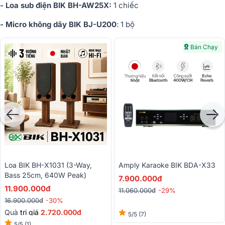
- Loa sub điện BIK BH-AW25X:
1 chiếc
- Micro không dây BIK BJ-U200
: 1 bộ
Bán Chạy
Loa BIK BH-X1031 (3-Way,
Amply Karaoke BIK BDA-X33
Bass 25cm, 640W Peak)
7.900.000đ
11.900.000đ
11.060.000đ
-29%
16.900.000đ
-30%
Quà
trị giá
2.72
0.000đ
5/5
(7)
5/5
(1)