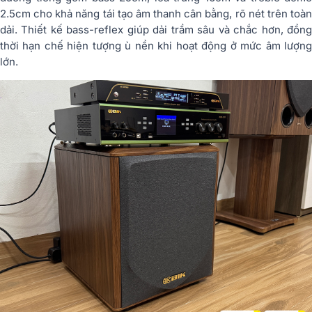
2.5cm cho khả năng tái tạo âm thanh cân bằng, rõ nét trên toàn
dải. Thiết kế bass-reflex giúp dải trầm sâu và chắc hơn, đồng
thời hạn chế hiện tượng ù nền khi hoạt động ở mức âm lượng
lớn.