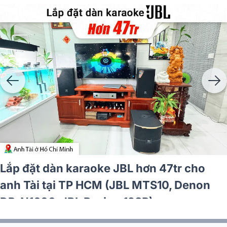
 hơn 25tr cho
Lắp đặt dàn karaoke Phi
Pasion 12,
cho chị Thùy ở Nam Đị
)
CSS1917/70, CSS1910/7
CSS2110/70)