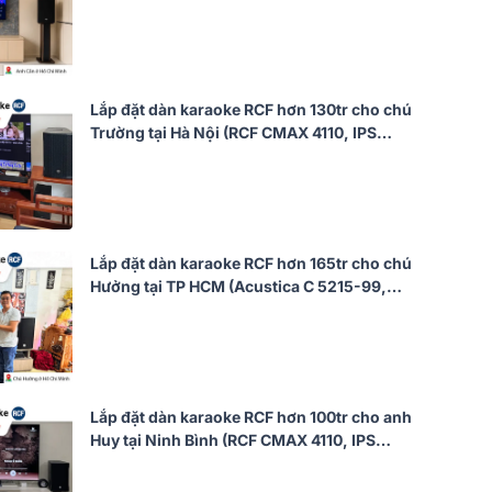
JBL KX190, Alto TS12S, JBL VM300)
Lắp đặt dàn karaoke RCF hơn 130tr cho chú
Trường tại Hà Nội (RCF CMAX 4110, IPS
1.5K, JBL VX9, 702AS MK3, VM300,…)
Lắp đặt dàn karaoke RCF hơn 165tr cho chú
Hưởng tại TP HCM (Acustica C 5215-99,
IPS 2.5K, AAP K9900II Luxury, RCF 705-AS
MK3, BS9800, TIYN M8)
Lắp đặt dàn karaoke RCF hơn 100tr cho anh
Huy tại Ninh Bình (RCF CMAX 4110, IPS
2.5K, JBL VX9, Pasion 12SP, BS-9800,…)