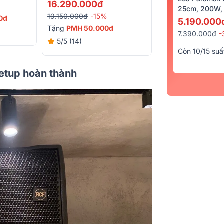
16.290.000đ
5.990.000đ
25cm, 200W, 
19.150.000đ
-15%
11.690.000đ
-49
0đ
5.190.000
Tặng
PMH 50.000đ
Quà trị giá
720.00
7.390.000đ
-
5/5
(14)
5/5
(266)
Còn 10/15 suấ
setup hoàn thành