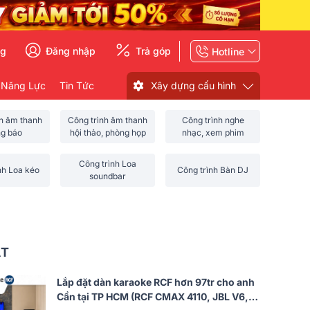
ng
Đăng nhập
Trả góp
Hotline
 Năng Lực
Tin Tức
Xây dựng cấu hình
nh âm thanh
Công trình âm thanh
Công trình nghe
ng báo
hội thảo, phòng họp
nhạc, xem phim
Công trình Loa
nh Loa kéo
Công trình Bàn DJ
soundbar
ẤT
Lắp đặt dàn karaoke RCF hơn 97tr cho anh
Cần tại TP HCM (RCF CMAX 4110, JBL V6,