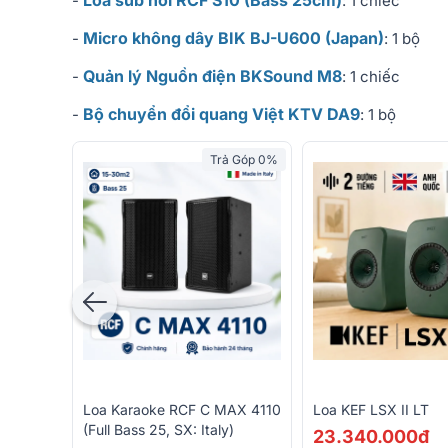
Loa sub hơi RCF S10 (Bass 25cm)
-
: 1 chiếc
Micro không dây BIK BJ-U600 (Japan)
-
: 1 bộ
Quản lý Nguồn điện BKSound M8
-
: 1 chiếc
Bộ chuyển đổi quang Việt KTV DA9
-
: 1 bộ
Trả Góp 0%
Loa Karaoke RCF C MAX 4110
Loa KEF LSX II LT
(full Bass 25, SX: Italy)
23.340.000đ