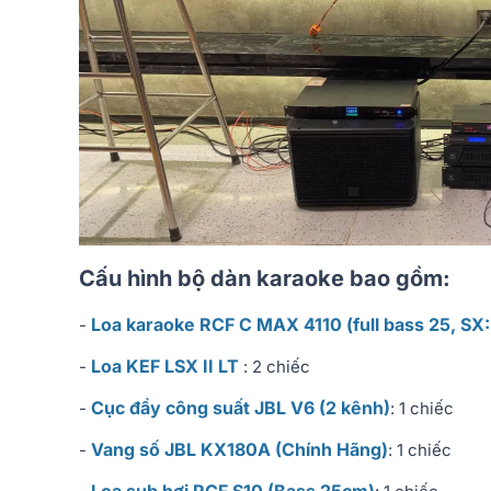
Cấu hình bộ dàn karaoke bao gồm:
Loa karaoke RCF C MAX 4110 (full bass 25, SX: 
-
Loa KEF LSX II LT
-
: 2 chiếc
Cục đẩy công suất JBL V6 (2 kênh)
-
: 1 chiếc
Vang số JBL KX180A (Chính Hãng)
-
: 1 chiếc