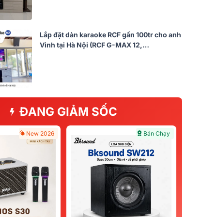
Lắp đặt dàn karaoke RCF gần 100tr cho anh
Vinh tại Hà Nội (RCF G-MAX 12,
Audiocenter CT3600, KX190, S3118A,…)
ĐANG GIẢM SỐC
New 2026
Bán Chạy