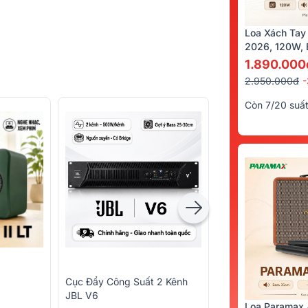
Loa Xách Tay
2026, 120W, B
Kèm 2 Tay Mi
1.890.000
2.950.000đ
Còn 7/20 suấ
Cục Đẩy Công Suất 2 Kênh
Vang Số JBL KX18
JBL V6
Hãng)
Loa Paramax 