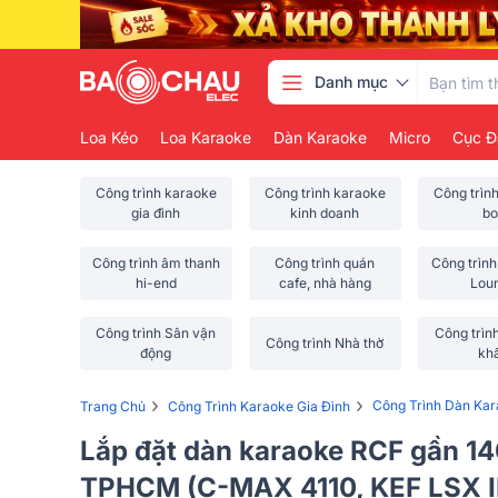
Danh mục
Loa Kéo
Loa Karaoke
Dàn Karaoke
Micro
Cục Đ
Công trình karaoke
Công trình karaoke
Công trìn
gia đình
kinh doanh
bo
Công trình âm thanh
Công trình quán
Công trình
hi-end
cafe, nhà hàng
Lou
Công trình Sân vận
Công trìn
Công trình Nhà thờ
động
kh
›
›
Công Trình Dàn Ka
Trang Chủ
Công Trình Karaoke Gia Đình
Lắp đặt dàn karaoke RCF gần 14
TPHCM (C-MAX 4110, KEF LSX II