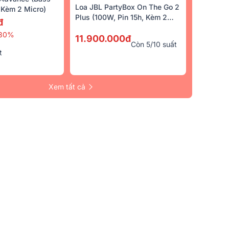
18.490.000đ
6.690.000đ
Loa JBL PartyBox On The Go 2
Kèm 2 Micro)
%
22.190.000đ
-17%
9.370.000đ
-2
Plus (100W, Pin 15h, Kèm 2
đ
Micro)
0đ
30%
11.900.000đ
5/5
(4)
4.9/5
(76)
Còn 5/10 suất
t
Xem tất cả