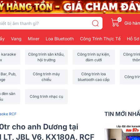
0
Giỏ hà
ẩy
Vang
Mixer
Loa Bluetooth
Công Trình Thực Tế
Hồ Sơ
h karaoke
Công trình sân khấu,
Công trình sự kiện,
Công trì
x
hội trường
đám cưới
thô
 Bar, Pub,
Công trình máy
Công trình loa
Công trì
nge
chiếu
bluetooth cao cấp
h đèn sân
Công trình nhạc cụ
ấu
TIN MỚI NH
raoke RCF
0tr cho anh Dương tại
 LT, JBL V6, KX180A, RCF