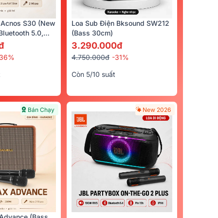
 Acnos S30 (New
Loa Sub Điện Bksound SW212
luetooth 5.0,
(bass 30cm)
cro)
đ
3.290.000đ
-36%
4.750.000đ
-31%
t
Còn 5/10 suất
Bán Chạy
New 2026
0A (Chính
Loa Sub Hơi RCF S10 (Bass
Micro Không Dây
25cm)
U600
Advance (Bass