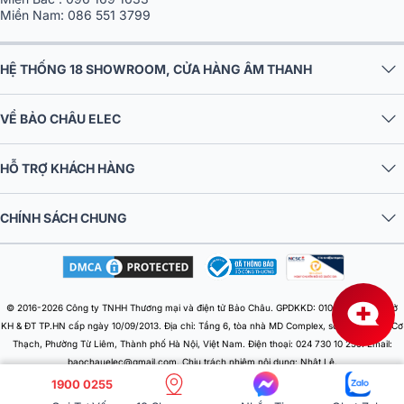
Miền Nam:
086 551 3799
HỆ THỐNG 18 SHOWROOM, CỬA HÀNG ÂM THANH
VỀ BẢO CHÂU ELEC
HỖ TRỢ KHÁCH HÀNG
CHÍNH SÁCH CHUNG
© 2016-2026 Công ty TNHH Thương mại và điện tử Bảo Châu. GPDKKD: 0106303879 do Sở
KH & ĐT TP.HN cấp ngày 10/09/2013. Địa chỉ: Tầng 6, tòa nhà MD Complex, số 68 Nguyễn Cơ
Thạch, Phường Từ Liêm, Thành phố Hà Nội, Việt Nam. Điện thoại: 024 730 10 255. Email:
baochauelec@gmail.com. Chịu trách nhiệm nội dung: Nhật Lệ.
1900 0255