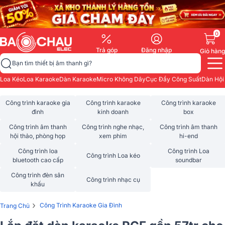
0
Trả góp
Đăng nhập
Giỏ hàng
Bạn tìm thiết bị âm thanh gì?
Loa Kéo
Loa Karaoke
Dàn Karaoke
Micro Không Dây
Cục Đẩy Công Suất
Dàn Hội
Công trình karaoke gia
Công trình karaoke
Công trình karaoke
đình
kinh doanh
box
Công trình âm thanh
Công trình nghe nhạc,
Công trình âm thanh
hội thảo, phòng họp
xem phim
hi-end
Công trình loa
Công trình Loa
Công trình Loa kéo
bluetooth cao cấp
soundbar
Công trình đèn sân
Công trình nhạc cụ
khấu
›
Công Trình Karaoke Gia Đình
Trang Chủ