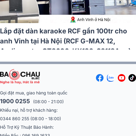
Lắp đặt dàn karaoke RCF hơn 97tr cho
anh Cần tại TP HCM (RCF CMAX 4110, JBL
V6, JBL KX190, Alto TS12S, JBL VM300)
Gọi đặt mua, giao hàng toàn quốc
1900 0255
(08:00 - 21:00)
Khiếu nại, hỗ trợ khách hàng:
0344 860 255
(08:00 - 18:00)
Hỗ Trợ Kỹ Thuật Bảo Hành:
Miền Bắc :
096 169 1633