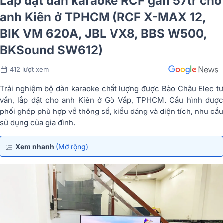
Lắp đặt dàn karaoke RCF gần 57tr cho
anh Kiên ở TPHCM (RCF X-MAX 12,
BIK VM 620A, JBL VX8, BBS W500,
BKSound SW612)
412 lượt xem
Trải nghiệm bộ dàn karaoke chất lượng được Bảo Châu Elec tư
vấn, lắp đặt cho anh Kiên ở Gò Vấp, TPHCM. Cấu hình được
phối ghép phù hợp về thông số, kiểu dáng và diện tích, nhu cầu
sử dụng của gia đình.
Xem nhanh
(Mở rộng)