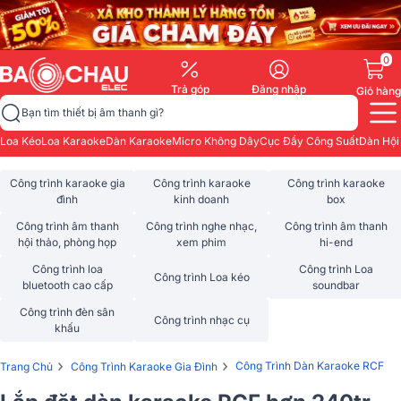
0
Trả góp
Đăng nhập
Giỏ hàng
Bạn tìm thiết bị âm thanh gì?
Loa Kéo
Loa Karaoke
Dàn Karaoke
Micro Không Dây
Cục Đẩy Công Suất
Dàn Hội
Công trình karaoke gia
Công trình karaoke
Công trình karaoke
đình
kinh doanh
box
Công trình âm thanh
Công trình nghe nhạc,
Công trình âm thanh
hội thảo, phòng họp
xem phim
hi-end
Công trình loa
Công trình Loa
Công trình Loa kéo
bluetooth cao cấp
soundbar
Công trình đèn sân
Công trình nhạc cụ
khấu
›
›
Công Trình Dàn Karaoke RCF
Trang Chủ
Công Trình Karaoke Gia Đình