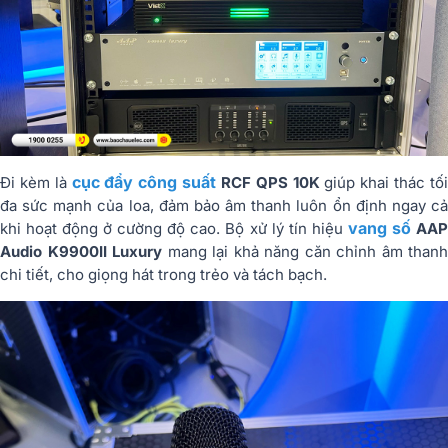
cục đẩy công suất
Đi kèm là
RCF QPS 10K
giúp khai thác tố
đa sức mạnh của loa, đảm bảo âm thanh luôn ổn định ngay cả
vang số
khi hoạt động ở cường độ cao. Bộ xử lý tín hiệu
AA
Audio K9900II Luxury
mang lại khả năng căn chỉnh âm thanh
chi tiết, cho giọng hát trong trẻo và tách bạch.