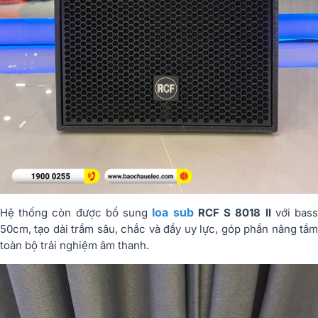
loa sub
Hệ thống còn được bổ sung
RCF S 8018 II
với bas
50cm, tạo dải trầm sâu, chắc và đầy uy lực, góp phần nâng tầm
toàn bộ trải nghiệm âm thanh.