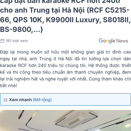
Lắp đặt dàn karaoke RCF hơn 240tr
cho anh Trung tại Hà Nội (RCF C5215-
66, QPS 10K, K9900II Luxury, S8018II,
BS-9800,…)
191 lượt xem
Đáp lại mong muốn sở hữu một không gian giải trí đỉnh cao
ngay tại nhà, anh Trung ở Hà Nội đã tin tưởng lựa chọn dàn
karaoke RCF hơn 240 triệu từ chúng tôi. Hệ thống được thiết
kế và thi công theo tiêu chuẩn âm thanh chuyên nghiệp, đem
lại trải nghiệm hát và nghe tuyệt vời nhất. Cùng tham khảo chi
tiết nhé!
Xem nhanh
(Mở rộng)