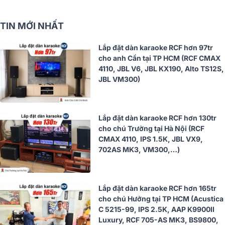
TIN MỚI NHẤT
Lắp đặt dàn karaoke RCF hơn 97tr
cho anh Cần tại TP HCM (RCF CMAX
4110, JBL V6, JBL KX190, Alto TS12S,
JBL VM300)
Lắp đặt dàn karaoke RCF hơn 130tr
cho chú Trường tại Hà Nội (RCF
CMAX 4110, IPS 1.5K, JBL VX9,
702AS MK3, VM300,…)
Lắp đặt dàn karaoke RCF hơn 165tr
cho chú Hưởng tại TP HCM (Acustica
C 5215-99, IPS 2.5K, AAP K9900II
Luxury, RCF 705-AS MK3, BS9800,