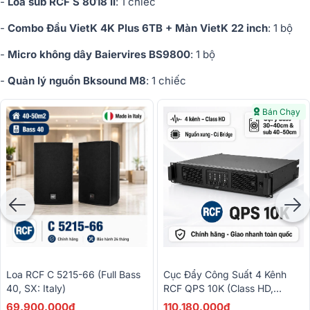
-
Loa sub RCF S 8018 II
: 1 chiếc
-
Combo Đầu VietK 4K Plus 6TB + Màn VietK 22 inch
: 1 bộ
-
Micro không dây Baiervires BS9800
: 1 bộ
-
Quản lý nguồn Bksound M8
: 1 chiếc
Bán Chạy
Loa RCF C 5215-66 (full Bass
Cục Đẩy Công Suất 4 Kênh
40, SX: Italy)
RCF QPS 10K (Class HD,
1400W)
69.900.000đ
110.180.000đ