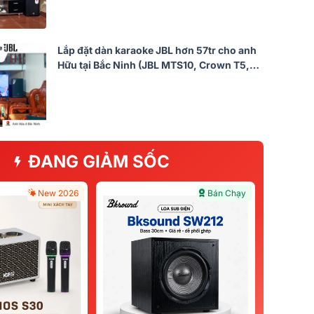
Lắp đặt dàn karaoke JBL hơn 57tr cho anh
Hữu tại Bắc Ninh (JBL MTS10, Crown T5,
JBL KX190, Alto TX12S, JBL VM300)
ĐANG GIẢM SỐC
New 2026
Bán Chạy