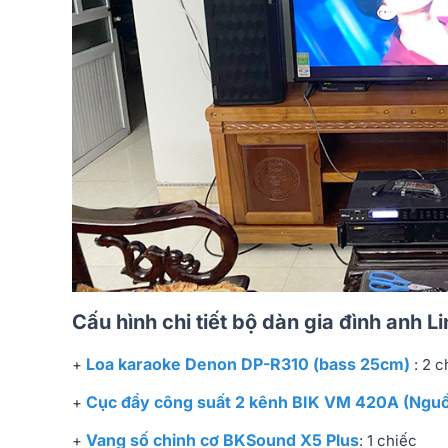
Cấu hình chi tiết bộ dàn gia đình anh 
Loa karaoke Denon DP-R310 (bass 25cm)
+
: 2 c
Cục đẩy công suất 2 kênh BIK VM 420A (Ngu
+
Vang số chỉnh cơ BKSound X5 Plus
+
: 1 chiếc