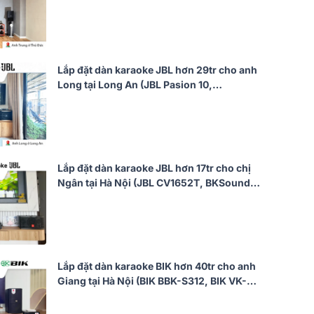
V10, JBL V8, JBL VX9, JBL CV18S, JBL
VM300, TIYN M8...)
Lắp đặt dàn karaoke JBL hơn 29tr cho anh
Long tại Long An (JBL Pasion 10,
Audiocenter CT1200, Bksound KP500,
Bksound SW212, BCE U900 Plus X)
Lắp đặt dàn karaoke JBL hơn 17tr cho chị
Ngân tại Hà Nội (JBL CV1652T, BKSound
DKA 5500)
Lắp đặt dàn karaoke BIK hơn 40tr cho anh
Giang tại Hà Nội (BIK BBK-S312, BIK VK-
A52, BIK VK-R51, BIK BBK-W25A, BIK VK-
M51)