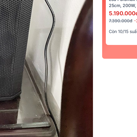
25cm, 200W, 
5.190.000
7.390.000đ
-
Còn 10/15 suấ