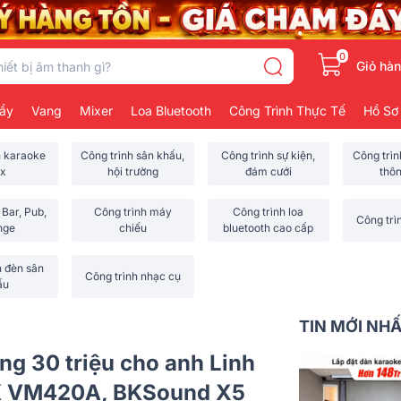
0
Giỏ hà
ẩy
Vang
Mixer
Loa Bluetooth
Công Trình Thực Tế
Hồ Sơ
h karaoke
Công trình sân khấu,
Công trình sự kiện,
Công trì
x
hội trường
đám cưới
thô
 Bar, Pub,
Công trình máy
Công trình loa
Công trì
nge
chiếu
bluetooth cao cấp
h đèn sân
Công trình nhạc cụ
ấu
TIN MỚI NH
ảng 30 triệu cho anh Linh
IK VM420A, BKSound X5