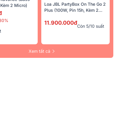
Loa JBL PartyBox On The Go 2
Kèm 2 Micro)
Plus (100W, Pin 15h, Kèm 2
đ
Micro)
30%
11.900.000đ
Còn 5/10 suất
t
Xem tất cả