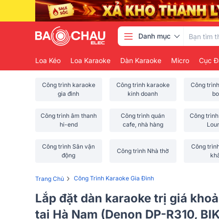
Danh mục
Loa Kéo
Loa Karaoke
Dàn Karaoke
Micro
Cục Đ
Công trình karaoke
Công trình karaoke
Công trìn
gia đình
kinh doanh
bo
Công trình âm thanh
Công trình quán
Công trình
hi-end
cafe, nhà hàng
Lou
Công trình Sân vận
Công trìn
Công trình Nhà thờ
động
kh
›
Công Trình Karaoke Gia Đình
Trang Chủ
Lắp đặt dàn karaoke trị giá kho
tại Hà Nam (Denon DP-R310, B