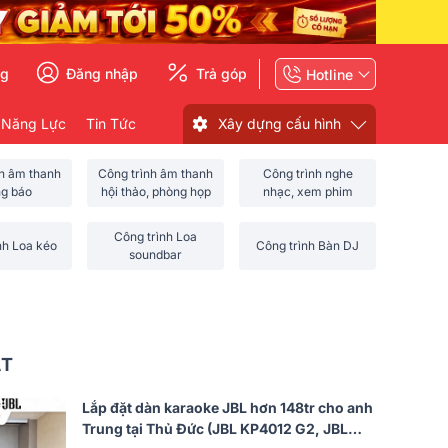
ng
Đăng nhập
Trả góp
Hotline
 Năng Lực
Tin Tức
Xây dựng cấu hình
nh âm thanh
Công trình âm thanh
Công trình nghe
ng báo
hội thảo, phòng họp
nhạc, xem phim
Công trình Loa
nh Loa kéo
Công trình Bàn DJ
soundbar
ẤT
Lắp đặt dàn karaoke JBL hơn 148tr cho anh
Trung tại Thủ Đức (JBL KP4012 G2, JBL