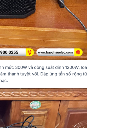
ịnh mức 300W và công suất đỉnh 1200W, loa
m thanh tuyệt vời. Đáp ứng tần số rộng từ
nhạc.