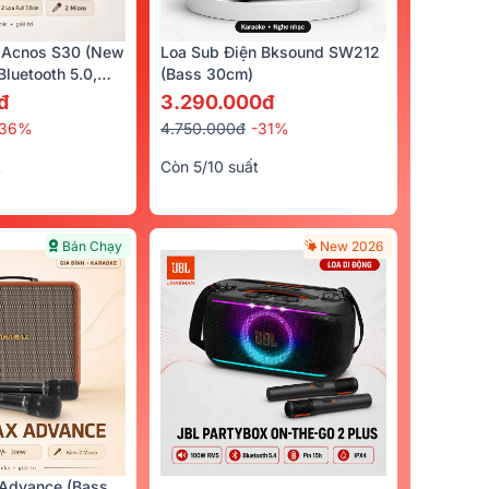
 Acnos S30 (New
Loa Sub Điện Bksound SW212
luetooth 5.0,
(bass 30cm)
cro)
đ
3.290.000đ
-36%
4.750.000đ
-31%
t
Còn 5/10 suất
Bán Chạy
New 2026
Advance (Bass