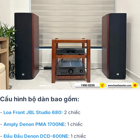
Cấu hình bộ dàn bao gồm:
-
Loa Front JBL Studio 680:
2 chiếc
-
Amply Denon PMA 1700NE
: 1 chiếc
-
Đầu Đầu Denon DCD-600NE
: 1 chiếc