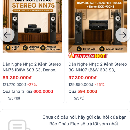
Dàn Nghe Nhạc 2 Kênh Stereo
Dàn Nghe Nhạc 2 Kênh Stereo
NN75 (B&W 603 S3, Denon
BC-NN07 (B&W 603 S3,
PMA 1700NE, DAC + Network
Denon PMA 1700NE, Denon
89.390.000đ
97.300.000đ
Player WiiM Ultra)
DCD-900NE)
121.770.000đ
-27%
129.850.000đ
-25%
Quà tặng trị giá
600.000đ
Quà
594.000đ
5/5
(16)
5/5
(5)
Chưa có câu hỏi, hãy gửi câu hỏi của bạn
Bảo Châu Elec sẽ trả lời sớm nhất.