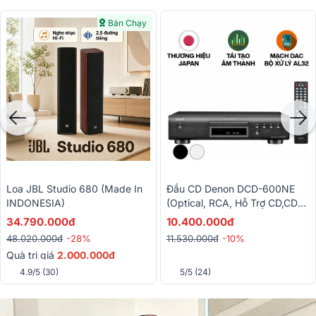
Bán Chạy
Loa JBL Studio 680 (made In
Đầu CD Denon DCD-600NE
INDONESIA)
(Optical, RCA, Hỗ Trợ CD,CD-
R/RW)
34.790.000đ
10.400.000đ
48.020.000đ
-28%
11.530.000đ
-10%
Quà trị giá
2.000.000đ
4.9/5
(30)
5/5
(24)