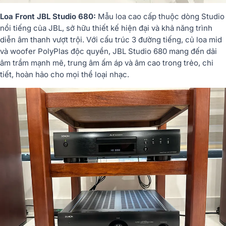
Loa
Front
JBL
Studio
680:
Mẫu
loa
cao
cấp
thuộc
dòng
Studio
nổi
tiếng
của
JBL,
sở
hữu
thiết
kế
hiện
đại
và
khả
năng
trình
diễn
âm
thanh
vượt
trội.
Với
cấu
trúc
3
đường
tiếng,
củ
loa
mid
và
woofer
PolyPlas
độc
quyền,
JBL
Studio
680
mang
đến
dải
âm
trầm
mạnh
mẽ,
trung
âm
ấm
áp
và
âm
cao
trong
trẻo,
chi
tiết,
hoàn
hảo
cho
mọi
thể
loại
nhạc.