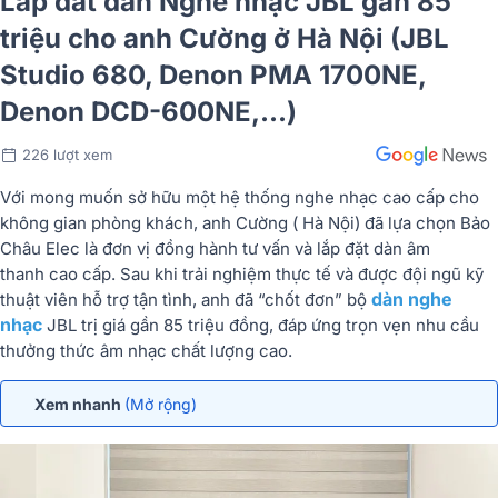
Lắp đăt dàn Nghe nhạc JBL gần 85
triệu cho anh Cường ở Hà Nội (JBL
Studio 680, Denon PMA 1700NE,
Denon DCD-600NE,...)
226 lượt xem
Với
mong
muốn
sở
hữu
một
hệ
thống
nghe
nhạc cao cấp
cho
không
gian
phòng
khách,
anh
Cường (
Hà
Nội)
đã
lựa
chọn
Bảo
Châu
Elec
là
đơn
vị
đồng
hành
tư
vấn
và
lắp
đặt
dàn âm
thanh
cao
cấp.
Sau
khi
trải
nghiệm
thực
tế
và
được
đội
ngũ
kỹ
dàn
nghe
thuật
viên
hỗ
trợ
tận
tình,
anh
đã “
chốt
đơn”
bộ
nhạc
JBL
trị
giá
gần
85
triệu
đồng
,
đáp
ứng
trọn
vẹn
nhu
cầu
thưởng
thức
âm
nhạc
chất
lượng
cao.
Xem nhanh
(Mở rộng)