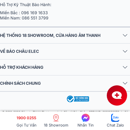
Hỗ Trợ Kỹ Thuật Bảo Hành:
Miền Bắc :
096 169 1633
Miền Nam:
086 551 3799
HỆ THỐNG 18 SHOWROOM, CỬA HÀNG ÂM THANH
VỀ BẢO CHÂU ELEC
HỖ TRỢ KHÁCH HÀNG
CHÍNH SÁCH CHUNG
© 2016-2026 Công ty TNHH Thương mại và điện tử Bảo Châu. GPDKKD: 0106303879 do Sở
1900 0255
KH & ĐT TP.HN cấp ngày 10/09/2013. Địa chỉ: Tầng 6, tòa nhà MD Complex, số 68 Nguyễn Cơ
Thạch, Phường Từ Liêm, Thành phố Hà Nội, Việt Nam. Điện thoại: 024 730 10 255. Email:
Gọi Tư Vấn
18 Showroom
Nhắn Tin
Chat Zalo
baochauelec@gmail.com. Chịu trách nhiệm nội dung: Nhật Lệ.