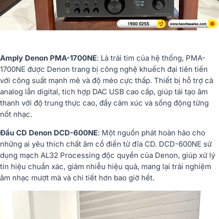
Amply
Denon
PMA-
1700NE
:
Là
trái
tim
của
hệ
thống,
PMA-
1700NE
được
Denon
trang
bị
công
nghệ
khuếch
đại
tiên
tiến
với
công
suất
mạnh
mẽ
và
độ
méo
cực
thấp.
Thiết
bị
hỗ
trợ
cả
analog
lẫn
digital,
tích
hợp
DAC
USB
cao
cấp,
giúp
tái
tạo
âm
thanh
với
độ
trung
thực
cao,
đầy
cảm
xúc
và
sống
động
từng
nốt
nhạc.
Đầu
CD
Denon
DCD-
600NE
:
Một
nguồn
phát
hoàn
hảo
cho
những
ai
yêu
thích
chất
âm
cổ
điển
từ
đĩa
CD.
DCD-
600NE
sử
dụng
mạch
AL32
Processing
độc
quyền
của
Denon,
giúp
xử
lý
tín
hiệu
chuẩn
xác,
giảm
nhiễu
hiệu
quả,
mang
lại
trải
nghiệm
âm
nhạc
mượt
mà
và
chi
tiết
hơn
bao
giờ
hết.