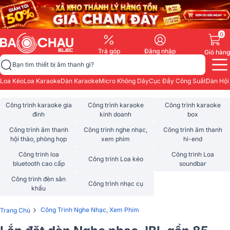
0
Trả góp
Đăng nhập
Giỏ hàng
Bạn tìm thiết bị âm thanh gì?
Loa Kéo
Loa Karaoke
Dàn Karaoke
Micro Không Dây
Cục Đẩy Công Suất
Dàn Hội
Công trình karaoke gia
Công trình karaoke
Công trình karaoke
đình
kinh doanh
box
Công trình âm thanh
Công trình nghe nhạc,
Công trình âm thanh
hội thảo, phòng họp
xem phim
hi-end
Công trình loa
Công trình Loa
Công trình Loa kéo
bluetooth cao cấp
soundbar
Công trình đèn sân
Công trình nhạc cụ
khấu
›
Công Trình Nghe Nhạc, Xem Phim
Trang Chủ