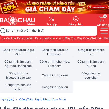
0
Trả góp
Đăng nhập
Giỏ hàng
Bạn tìm thiết bị âm thanh gì?
Loa Kéo
Loa Karaoke
Dàn Karaoke
Micro Không Dây
Cục Đẩy Công Suất
Dàn Hội
Công trình karaoke gia
Công trình karaoke
Công trình karaoke
đình
kinh doanh
box
Công trình âm thanh
Công trình nghe nhạc,
Công trình âm thanh
hội thảo, phòng họp
xem phim
hi-end
Công trình loa
Công trình Loa
Công trình Loa kéo
bluetooth cao cấp
soundbar
Công trình đèn sân
Công trình nhạc cụ
khấu
›
Công Trình Nghe Nhạc, Xem Phim
Trang Chủ