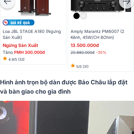
Loa JBL STAGE A180 (Ngưng
Amply Marantz PM6007 (2
Sản Xuất)
Kênh, 45W/CH 8Ohm)
Ngừng Sản Xuất
13.500.000đ
Tặng
PMH 300.000đ
20.880.000đ
-35%
4.9/5
(33)
5/5
(31)
Hình ảnh trọn bộ dàn được Bảo Châu lắp đặt
và bàn giao cho gia đình