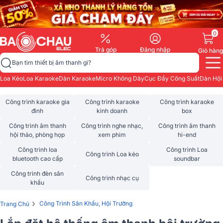
0
Trả góp
Đăng nhập
Giỏ hàng
Bạn tìm thiết bị âm thanh gì?
Loa Kéo
Loa Karaoke
Dàn Karaoke
Micro Không Dây
Cục Đẩy Công Suất
Dàn Hội
Công trình karaoke gia
Công trình karaoke
Công trình karaoke
đình
kinh doanh
box
Công trình âm thanh
Công trình nghe nhạc,
Công trình âm thanh
hội thảo, phòng họp
xem phim
hi-end
Công trình loa
Công trình Loa
Công trình Loa kéo
bluetooth cao cấp
soundbar
Công trình đèn sân
Công trình nhạc cụ
khấu
›
Công Trình Sân Khấu, Hội Trường
Trang Chủ