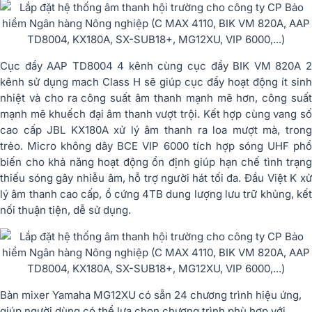
Cục đẩy AAP TD8004 4 kênh cùng cục đẩy BIK VM 820A 2
kênh sử dụng mach Class H sẽ giúp cục đẩy hoạt động ít sinh
nhiệt và cho ra công suất âm thanh mạnh mẽ hơn, công suất
mạnh mẽ khuếch đại âm thanh vượt trội. Kết hợp cùng vang số
cao cấp JBL KX180A xử lý âm thanh ra loa mượt mà, trong
trẻo. Micro không dây BCE VIP 6000 tích hợp sóng UHF phổ
biến cho khả năng hoạt động ổn định giúp hạn chế tình trạng
thiếu sóng gây nhiễu âm, hỗ trợ người hát tối đa. Đầu Việt K xử
lý âm thanh cao cấp, ổ cứng 4TB dung lượng lưu trữ khủng, kết
nối thuận tiện, dễ sử dụng.
Bàn mixer Yamaha MG12XU có sẵn 24 chương trình hiệu ứng,
giúp người dùng có thể lựa chọn chương trình phù hợp với