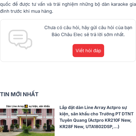
quốc để được tư vấn và trải nghiệm những bộ dàn karaoke gia
đình trước khi mua hàng.
Chưa có câu hỏi, hãy gửi câu hỏi của bạn
Bảo Châu Elec sẽ trả lời sớm nhất.
Viết hỏi đáp
TIN MỚI NHẤT
Lắp đặt dàn Line Array Actpro sự
kiện, sân khấu cho Trường PT DTNT
Tuyên Quang (Actpro KR210F New,
KR28F New, UTA1802DSP,…)