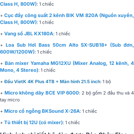
Class H, 800W)
: 1 chiếc
Cục đẩy công suất 2 kênh BIK VM 820A (Nguồn xuyến
+
Class H, 800W)
: 1 chiếc
Vang số JBL KX180A
+
: 1 chiếc
Loa Sub Hơi Bass 50cm Alto SX-SUB18+ (Sub đơn
+
600W/1200W)
: 1 chiếc
Bàn mixer Yamaha MG12XU (Mixer Analog, 12 kênh, 
+
Mono, 4 Stereo)
: 1 chiếc
+
Đầu VietK 4K Plus 4TB + Màn hình 21.5 inch
: 1 bộ
Micro không dây BCE VIP 6000
+
: 2 bộ gồm 2 đầu thu và 
tay micro
Micro cổ ngỗng BKSound X-26A
+
: 1 chiếc
Tủ thiết bị 12U (có mixer)
+
: 1 chiếc