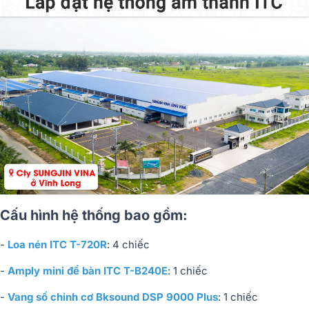
Cấu hình hệ thống bao gồm:
-
Loa nén ITC T-720R
: 4 chiếc
-
Amply mini để bàn ITC T-B240E
: 1 chiếc
-
Vang số chỉnh cơ Bksound DSP 9000 Plus
: 1 chiếc