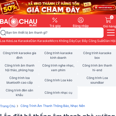
0
Trả góp
Đăng nhập
Giỏ hàng
Bạn tìm thiết bị âm thanh gì?
Loa Kéo
Loa Karaoke
Dàn Karaoke
Micro Không Dây
Cục Đẩy Công Suất
Dàn Hội
Công trình karaoke gia
Công trình karaoke
Công trình karaoke
đình
kinh doanh
box
Công trình âm thanh
Công trình nghe nhạc,
Công trình âm thanh
hội thảo, phòng họp
xem phim
hi-end
Công trình loa
Công trình Loa
Công trình Loa kéo
bluetooth cao cấp
soundbar
Công trình đèn sân
Công trình nhạc cụ
khấu
›
Công Trình Âm Thanh Thông Báo, Nhạc Nền
Trang Chủ