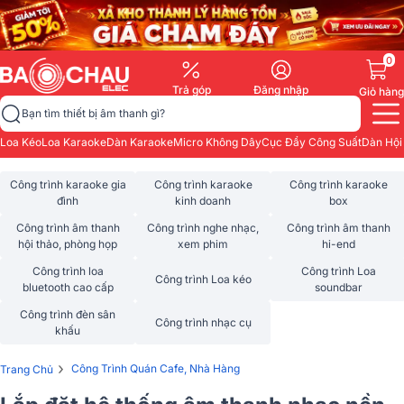
0
Trả góp
Đăng nhập
Giỏ hàng
Bạn tìm thiết bị âm thanh gì?
Loa Kéo
Loa Karaoke
Dàn Karaoke
Micro Không Dây
Cục Đẩy Công Suất
Dàn Hội
Công trình karaoke gia
Công trình karaoke
Công trình karaoke
đình
kinh doanh
box
Công trình âm thanh
Công trình nghe nhạc,
Công trình âm thanh
hội thảo, phòng họp
xem phim
hi-end
Công trình loa
Công trình Loa
Công trình Loa kéo
bluetooth cao cấp
soundbar
Công trình đèn sân
Công trình nhạc cụ
khấu
›
Công Trình Quán Cafe, Nhà Hàng
Trang Chủ