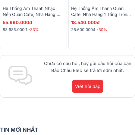
Hệ Thống Âm Thanh Nhạc
Hệ Thống Âm Thanh Quán
Nền Quán Cafe, Nhà Hàng,
Cafe, Nhà Hàng 1 Tầng Trong
Shop, Spa, Tenis RCF 01 ( RCF
Nhà 03 (ITC T-206CW, ITC T-
55.990.000đ
18.540.000đ
DU 31AT + RCF ES 3080)
B240D)
83.985.000đ
-33%
26.600.000đ
-30%
Chưa có câu hỏi, hãy gửi câu hỏi của bạn
Bảo Châu Elec sẽ trả lời sớm nhất.
Viết hỏi đáp
TIN MỚI NHẤT