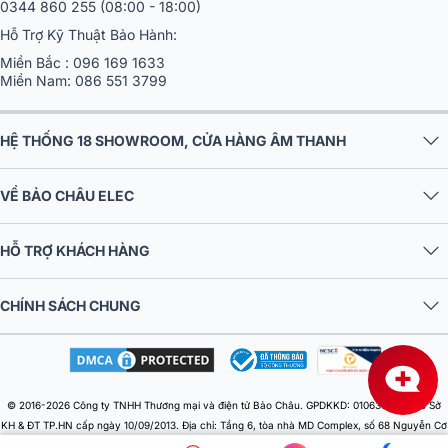
0344 860 255
(08:00 - 18:00)
Hỗ Trợ Kỹ Thuật Bảo Hành:
Miền Bắc :
096 169 1633
Miền Nam:
086 551 3799
HỆ THỐNG 18 SHOWROOM, CỬA HÀNG ÂM THANH
VỀ BẢO CHÂU ELEC
HỖ TRỢ KHÁCH HÀNG
CHÍNH SÁCH CHUNG
© 2016-2026 Công ty TNHH Thương mại và điện tử Bảo Châu. GPDKKD: 0106303879 do Sở
KH & ĐT TP.HN cấp ngày 10/09/2013. Địa chỉ: Tầng 6, tòa nhà MD Complex, số 68 Nguyễn Cơ
Thạch, Phường Từ Liêm, Thành phố Hà Nội, Việt Nam. Điện thoại: 024 730 10 255. Email: