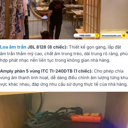
Loa âm trần
JBL 8128 (8 chiếc):
Thiết kế gọn gàng, lắp đặt
âm trần thẩm mỹ cao, chất âm trong trẻo, dải trung rõ ràng, phù
hợp phát nhạc nền liên tục trong không gian nhà hàng.
Amply phân 5 vùng ITC TI-240DTB (1 chiếc):
Cho phép chia
vùng âm thanh linh hoạt, dễ dàng điều chỉnh âm lượng từng khu
vực khác nhau, đáp ứng nhu cầu sử dụng thực tế của nhà hàng.