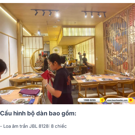
Cấu hình bộ dàn bao gồm:
- Loa âm tr
ầ
n JBL 8128: 8 chi
ế
c