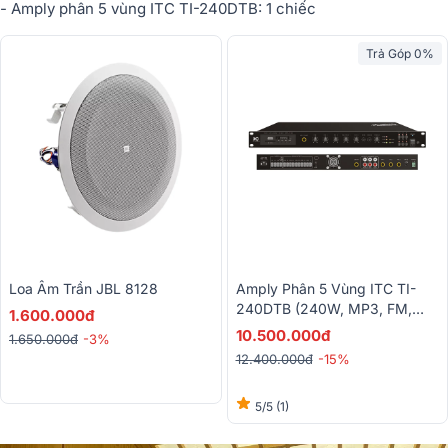
- Amply phân 5 vùng ITC TI-240DTB: 1 chi
ế
c
Trả Góp 0%
Loa Âm Trần JBL 8128
Amply Phân 5 Vùng ITC TI-
240DTB (240W, MP3, FM,
1.600.000đ
Bluetooth)
10.500.000đ
1.650.000đ
-3%
12.400.000đ
-15%
5/5
(1)