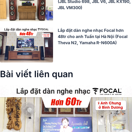
(JBL Studio 698, JBL V6, JBL KX190,
JBL VM300)
Lắp đặt dàn nghe nhạc Focal hơn
48tr cho anh Tuấn tại Hà Nội (Focal
Theva N2, Yamaha R-N600A)
Bài viết liên quan