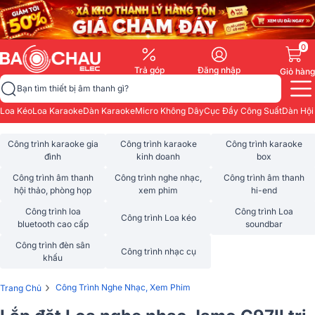
0
Trả góp
Đăng nhập
Giỏ hàng
Bạn tìm thiết bị âm thanh gì?
Loa Kéo
Loa Karaoke
Dàn Karaoke
Micro Không Dây
Cục Đẩy Công Suất
Dàn Hội
Công trình karaoke gia
Công trình karaoke
Công trình karaoke
đình
kinh doanh
box
Công trình âm thanh
Công trình nghe nhạc,
Công trình âm thanh
hội thảo, phòng họp
xem phim
hi-end
Công trình loa
Công trình Loa
Công trình Loa kéo
bluetooth cao cấp
soundbar
Công trình đèn sân
Công trình nhạc cụ
khấu
›
Công Trình Nghe Nhạc, Xem Phim
Trang Chủ