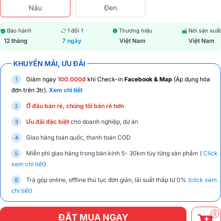
Nâu
Đen
Bảo hành
1 đổi 1
Thương hiệu
Nơi sản xuất
12 tháng
7 ngày
Việt Nam
Việt Nam
KHUYẾN MÃI, ƯU ĐÃI
Giảm ngay
100.000đ
khi Check-in
Facebook & Map
(Áp dụng hóa
đơn trên 3tr).
Xem chi tiết
Ở đâu bán rẻ, chúng tôi bán rẻ hơn
Ưu đãi đặc biệt
cho doanh nghiệp, dự án
Giao hàng toàn quốc, thanh toán COD
Miễn phí giao hàng trong bán kính 5- 30km tùy từng sản phẩm (
Click
xem chi tiết
)
Trả góp online, offline thủ tục đơn giản, lãi suất thấp từ 0%
(click xem
chi tiết)
0
ĐẶT MUA NGAY