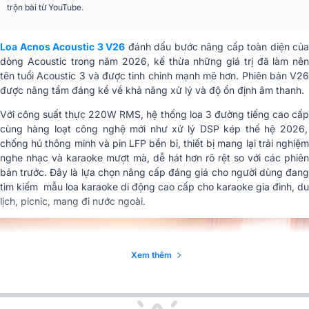
Cổng kết nối
MICRO, GUITAR (jack 6.35mm),
trộn bài từ YouTube.
LINE IN, LINE OUT (jack 3.5mm)
Kích thước loa (Rộng x
500 x 355 x 260 mm (Rộng x Cao
Loa Acnos Acoustic 3 V26
đánh dấu bước nâng cấp toàn diện của
Cao x Sâu)
x Sâu)
dòng Acoustic trong năm
2026
, kế thừa những giá trị đã làm nên
tên tuổi Acoustic 3 và được tinh chỉnh mạnh mẽ hơn. Phiên bản V26
Kích thước thùng
được nâng tầm đáng kể về khả năng xử lý và độ ổn định âm thanh.
carton (Rộng x Cao x
553 x 448 x 313 mm
Sâu)
Với
công suất thực 220W RMS
, hệ thống
loa 3 đường tiếng cao cấ
cùng hàng loạt công nghệ mới như
xử lý DSP kép thế hệ 2026
,
Cân nặng
19.9 Kg
chống hú thông minh và pin LFP bền bỉ, thiết bị mang lại trải nghiệm
nghe nhạc và karaoke mượt mà, dễ hát hơn rõ rệt so với các phiên
2 Micro nhôm cao cấp không dây
bản trước. Đây là lựa chọn nâng cấp đáng giá cho người dùng đang
Phụ kiện tiêu chuẩn
UHF (kèm 4 pin AA), Dây nguồn
tìm kiếm mẫu loa karaoke di động cao cấp
cho karaoke gia đình, du
kèm theo máy
AC, Phiếu bảo hành, Sách hướng
lịch, picnic, mang đi nước ngoài.
dẫn sử dụng
Nhập khẩu & Phân
Công ty Cổ phần Truyền Thông
phối
Sơn Ca
Xem thêm