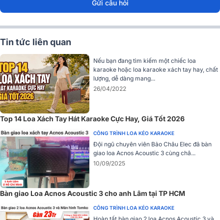
Gửi câu hỏi
Tin tức liên quan
Nếu bạn đang tìm kiếm một chiếc loa
karaoke hoặc loa karaoke xách tay hay, chất
lượng, dễ dàng mang...
26/04/2022
Top 14 Loa Xách Tay Hát Karaoke Cực Hay, Giá Tốt 2026
CÔNG TRÌNH LOA KÉO KARAOKE
Đội ngũ chuyên viên Bảo Châu Elec đã bàn
giao loa Acnos Acoustic 3 cùng châ...
10/09/2025
Bàn giao Loa Acnos Acoustic 3 cho anh Lâm tại TP HCM
CÔNG TRÌNH LOA KÉO KARAOKE
Hoàn tất bàn giao 2 loa Acnos Acoustic 3 và