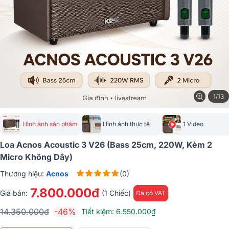
1/13
Hình ảnh sản phẩm
Hình ảnh thực tế
1 Video
Loa Acnos Acoustic 3 V26 (Bass 25cm, 220W, Kèm 2
Micro Không Dây)
Thương hiệu:
Acnos
(0)
7.800.000đ
Giá bán:
(1 Chiếc)
Đã có VAT
14.350.000đ
-46%
Tiết kiệm: 6.550.000₫