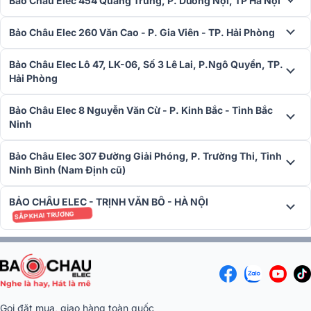
Bảo Châu Elec 454 Quang Trung, P. Dương Nội, TP Hà Nội
Bảo Châu Elec 260 Văn Cao - P. Gia Viên - TP. Hải Phòng
Loa Acnos Acoustic 3 V26 sẵn hàng tại Bảo Châu Elec
Bảo Châu Elec Lô 47, LK-06, Số 3 Lê Lai, P.Ngô Quyền, TP.
Hải Phòng
Bảo Châu Elec 8 Nguyễn Văn Cừ - P. Kinh Bắc - Tỉnh Bắc
Ninh
Bảo Châu Elec 307 Đường Giải Phóng, P. Trường Thi, Tỉnh
Ninh Bình (Nam Định cũ)
BẢO CHÂU ELEC - TRỊNH VĂN BÔ - HÀ NỘI
SẮP KHAI TRƯƠNG
ĂN ĐỨT phiên bản cũ -
ACNOS ACOUSTIC 3 V26
- Nâng cấp "ĂN
TIỀN" nhất 2026
1. Thiết kế cổ điển cao cấp - Chắc chắn và tinh tế
Thùng gỗ bọc da cao cấp - Nền tảng cho chất âm và độ bền
Gọi đặt mua, giao hàng toàn quốc