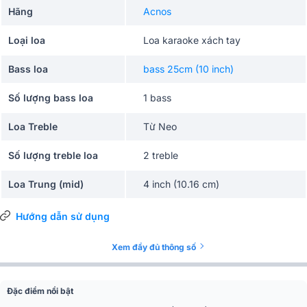
Hãng
Acnos
Loại loa
Loa karaoke xách tay
Bass loa
bass 25cm (10 inch)
Số lượng bass loa
1 bass
Loa Treble
Từ Neo
Số lượng treble loa
2 treble
Loa Trung (mid)
4 inch (10.16 cm)
Số lượng loa Mid
2 loa
Hướng dẫn sử dụng
Công suất RMS
220W
Xem đầy đủ thông số
Nguồn sử dụng
Pin
Đặc điểm nổi bật
Thời gian sử dụng
10h