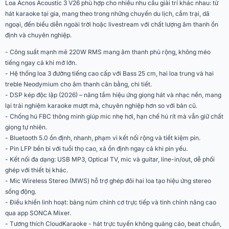
Loa Acnos Acoustic 3 V26 phù hợp cho nhiều nhu cầu giải trí khác nhau: từ
hát karaoke tại gia, mang theo trong những chuyến du lịch, cắm trại, dã
Phím điều khiển
nút bấm - vặn cơ học
ngoại, đến biểu diễn ngoài trời hoặc livestream với chất lượng âm thanh ổn
định và chuyên nghiệp.
Số đường tiếng
3 đường tiếng
- Công suất mạnh mẽ 220W RMS mang âm thanh phủ rộng, không méo
Ứng dụng mở rộng
Picnic, Du lịch, Camping
tiếng ngay cả khi mở lớn.
- Hệ thống loa 3 đường tiếng cao cấp với Bass 25 cm, hai loa trung và hai
kèm 2 micro không dây UHF, Kết
treble Neodymium cho âm thanh cân bằng, chi tiết.
Tiện ích
nối nhiều loa, Có ứng dụng
- DSP kép độc lập (2026) – nâng tầm hiệu ứng giọng hát và nhạc nền, mang
CloudKaraoke
lại trải nghiệm karaoke mượt mà, chuyên nghiệp hơn so với bản cũ.
Ứng dụng điều khiển
- Chống hú FBC thông minh giúp mic nhẹ hơi, hạn chế hú rít mà vẫn giữ chất
có
trên điện thoại
giọng tự nhiên.
- Bluetooth 5.0 ổn định, nhanh, phạm vi kết nối rộng và tiết kiệm pin.
Phân khúc
Giá rẻ
- Pin LFP bền bỉ với tuổi thọ cao, xả ổn định ngay cả khi pin yếu.
- Kết nối đa dạng: USB MP3, Optical TV, mic và guitar, line-in/out, dễ phối
Loại thùng
Thùng gỗ bọc da Đen
ghép với thiết bị khác.
- Mic Wireless Stereo (MWS) hỗ trợ ghép đôi hai loa tạo hiệu ứng stereo
Pin sạc LFP
12.8V-12Ah (153.6Wh)
sống động.
- Điều khiển linh hoạt: bảng núm chỉnh cơ trực tiếp và tinh chỉnh nâng cao
Điện áp sử dụng
110~240VAC, 50/60Hz
qua app SONCA Mixer.
- Tương thích CloudKaraoke - hát trực tuyến không quảng cáo, beat chuẩn,
MP3 USB (type A), OPTICAL (IN),