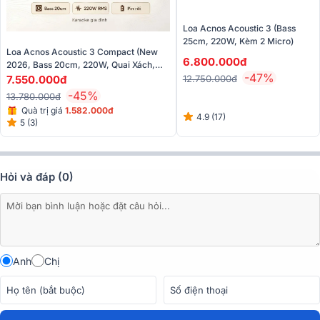
Loa Acnos Acoustic 3 (Bass
25cm, 220W, Kèm 2 Micro)
Loa Acnos Acoustic 3 Compact (New
6.800.000đ
2026, Bass 20cm, 220W, Quai Xách,
-47%
Pin Rời, Kèm 2 Micro)
7.550.000đ
12.750.000đ
-45%
13.780.000đ
Quà trị giá
1.582.000đ
4.9 (17)
5 (3)
Hỏi và đáp (0)
Anh
Chị