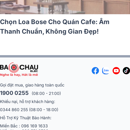
T
p 10 Mẫu Loa Bose Hay Nhất Tết 2026
C
Gọi đặt mua, giao hàng toàn quốc
1900 0255
(08:00 - 21:00)
Khiếu nại, hỗ trợ khách hàng:
0344 860 255
(08:00 - 18:00)
Hỗ Trợ Kỹ Thuật Bảo Hành:
Miền Bắc :
096 169 1633
Miền Nam:
086 551 3799