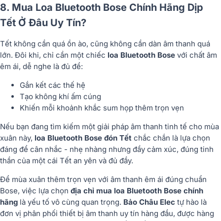
8. Mua Loa Bluetooth Bose Chính Hãng Dịp
Tết Ở Đâu Uy Tín?
Tết không cần quá ồn ào, cũng không cần dàn âm thanh quá
lớn. Đôi khi, chỉ cần một chiếc
loa Bluetooth Bose
với chất âm
êm ái, dễ nghe là đủ để:
Gắn kết các thế hệ
Tạo không khí ấm cúng
Khiến mỗi khoảnh khắc sum họp thêm trọn vẹn
Nếu bạn đang tìm kiếm một giải pháp âm thanh tinh tế cho mùa
xuân này,
loa Bluetooth Bose đón Tết
chắc chắn là lựa chọn
đáng để cân nhắc - nhẹ nhàng nhưng đầy cảm xúc, đúng tinh
thần của một cái Tết an yên và đủ đầy.
Để mùa xuân thêm trọn vẹn với âm thanh êm ái đúng chuẩn
Bose, việc lựa chọn
địa chỉ mua loa Bluetooth Bose chính
hãng
là yếu tố vô cùng quan trọng.
Bảo Châu Elec
tự hào là
đơn vị phân phối thiết bị âm thanh uy tín hàng đầu, được hàng