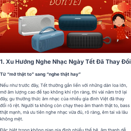
1. Xu Hướng Nghe Nhạc Ngày Tết Đã Thay Đổi
Từ “mở thật to” sang “nghe thật hay”
Nếu như trước đây, Tết thường gắn liền với những dàn loa lớn,
mở âm lượng cao để tạo không khí rộn ràng, thì vài năm trở lại
đây, gu thưởng thức âm nhạc của nhiều gia đình Việt đã thay
đổi rõ rệt. Người ta không còn chạy theo âm thanh thật to, bass
thật mạnh, mà ưu tiên
nghe nhạc vừa đủ, rõ ràng, êm tai và lâu
không mệt
.
Đặc biệt trong không gian gia đình nhiều thế hệ, âm thanh dễ