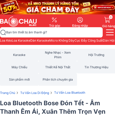
0
Trả góp
Đăng nhập
Giỏ hàng
Bạn tìm thiết bị âm thanh gì?
Loa Kéo
Loa Karaoke
Dàn Karaoke
Micro Không Dây
Cục Đẩy Công Suất
Dàn Hội
Nghe Nhạc - Xem
Karaoke
Hội Trường
Phim
Máy Chiếu
Thiết Kế Nội Thất
Tin Thương Hiệu
Sản phẩm mới
Phân tích chuyên gia
›
›
Tư Vấn Loa Bluetooth
Trang Chủ
Tư Vấn Loa Di Động
Loa Bluetooth Bose Đón Tết - Âm
Thanh Êm Ái, Xuân Thêm Trọn Vẹn