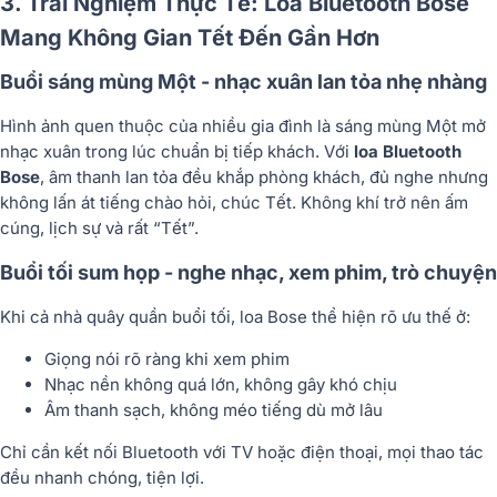
3. Trải Nghiệm Thực Tế: Loa Bluetooth Bose
Mang Không Gian Tết Đến Gần Hơn
Buổi sáng mùng Một - nhạc xuân lan tỏa nhẹ nhàng
Hình ảnh quen thuộc của nhiều gia đình là sáng mùng Một mở
nhạc xuân trong lúc chuẩn bị tiếp khách. Với
loa Bluetooth
Bose
, âm thanh lan tỏa đều khắp phòng khách, đủ nghe nhưng
không lấn át tiếng chào hỏi, chúc Tết. Không khí trở nên ấm
cúng, lịch sự và rất “Tết”.
Buổi tối sum họp - nghe nhạc, xem phim, trò chuyện
Khi cả nhà quây quần buổi tối, loa Bose thể hiện rõ ưu thế ở:
Giọng nói rõ ràng khi xem phim
Nhạc nền không quá lớn, không gây khó chịu
Âm thanh sạch, không méo tiếng dù mở lâu
Chỉ cần kết nối Bluetooth với TV hoặc điện thoại, mọi thao tác
đều nhanh chóng, tiện lợi.