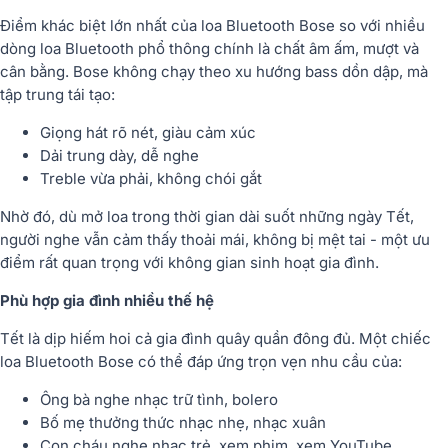
Điểm khác biệt lớn nhất của loa Bluetooth Bose so với nhiều
dòng loa Bluetooth phổ thông chính là
chất âm ấm, mượt và
cân bằng
. Bose không chạy theo xu hướng bass dồn dập, mà
tập trung tái tạo:
Giọng hát rõ nét, giàu cảm xúc
Dải trung dày, dễ nghe
Treble vừa phải, không chói gắt
Nhờ đó, dù mở loa trong thời gian dài suốt những ngày Tết,
người nghe vẫn cảm thấy thoải mái, không bị mệt tai - một ưu
điểm rất quan trọng với không gian sinh hoạt gia đình.
Phù hợp gia đình nhiều thế hệ
Tết là dịp hiếm hoi cả gia đình quây quần đông đủ. Một chiếc
loa Bluetooth Bose có thể đáp ứng trọn vẹn nhu cầu của:
Ông bà nghe nhạc trữ tình, bolero
Bố mẹ thưởng thức nhạc nhẹ, nhạc xuân
Con cháu nghe nhạc trẻ, xem phim, xem YouTube