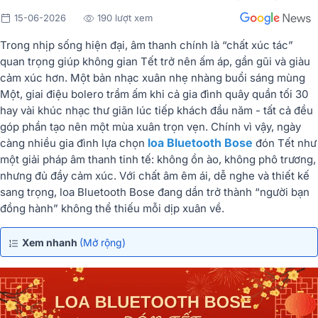
15-06-2026
190 lượt xem
Trong nhịp sống hiện đại,
âm thanh
chính là “chất xúc tác”
quan trọng giúp không gian Tết trở nên ấm áp, gần gũi và giàu
cảm xúc hơn. Một bản nhạc xuân nhẹ nhàng buổi sáng mùng
Một, giai điệu bolero trầm ấm khi cả gia đình quây quần tối 30
hay vài khúc nhạc thư giãn lúc tiếp khách đầu năm - tất cả đều
góp phần tạo nên một mùa xuân trọn vẹn. Chính vì vậy, ngày
loa Bluetooth Bose
càng nhiều gia đình lựa chọn
đón Tết
như
một giải pháp âm thanh tinh tế: không ồn ào, không phô trương,
nhưng đủ đầy cảm xúc. Với chất âm êm ái, dễ nghe và thiết kế
sang trọng, loa Bluetooth Bose đang dần trở thành “người bạn
đồng hành” không thể thiếu mỗi dịp xuân về.
Xem nhanh
(Mở rộng)