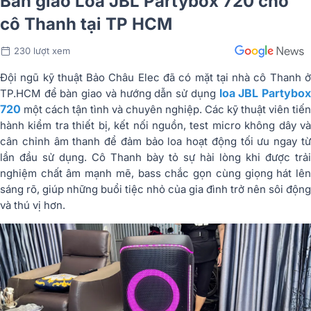
Bàn giao Loa JBL Partybox 720 cho
cô Thanh tại TP HCM
230 lượt xem
Đội ngũ kỹ thuật Bảo Châu Elec đã có mặt tại nhà cô Thanh ở
loa JBL Partybo
TP.HCM để bàn giao và hướng dẫn sử dụng
720
một cách tận tình và chuyên nghiệp. Các kỹ thuật viên tiến
hành kiểm tra thiết bị, kết nối nguồn, test micro không dây và
cân chỉnh âm thanh để đảm bảo loa hoạt động tối ưu ngay từ
lần đầu sử dụng. Cô Thanh bày tỏ sự hài lòng khi được trải
nghiệm chất âm mạnh mẽ, bass chắc gọn cùng giọng hát lên
sáng rõ, giúp những buổi tiệc nhỏ của gia đình trở nên sôi động
và thú vị hơn.