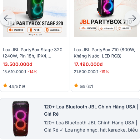
Loa JBL PartyBox Stage 320
Loa JBL PartyBox 710 (800W,
(240W, Pin 18h, IPX4,
Kháng Nước, LED RGB)
Bluetooth 5.4)
13.500.000đ
17.490.000đ
15.610.000đ
-14%
21.500.000đ
-19%
4.9/5
(19)
5/5
(37)
120+ Loa Bluetooth JBL Chính Hãng USA |
Giá Rẻ
120+ Loa Bluetooth JBL Chính Hãng USA |
Giá Rẻ ✓ Loa nghe nhạc, hát karaoke, biểu
diễn hay miễn chê ✓ Loa JBL bluetooth