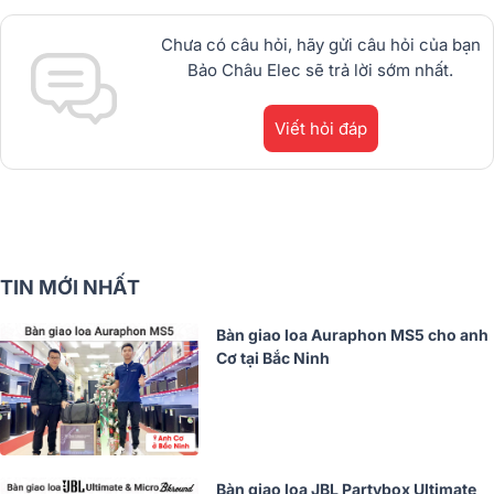
Giảm giá đến 29% ✓BH 12 tháng
Chưa có câu hỏi, hãy gửi câu hỏi của bạn
Bảo Châu Elec sẽ trả lời sớm nhất.
Viết hỏi đáp
TIN MỚI NHẤT
Bàn giao loa Auraphon MS5 cho anh
Cơ tại Bắc Ninh
Bàn giao loa JBL Partybox Ultimate