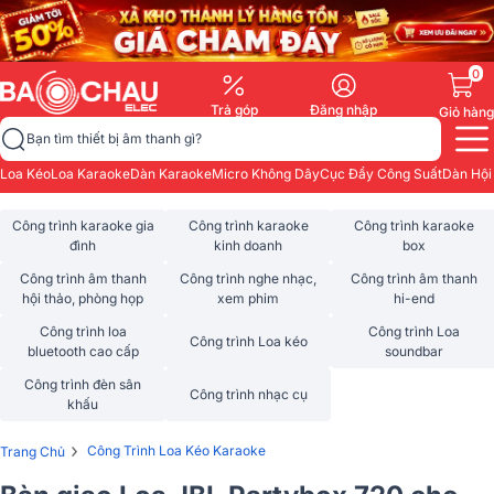
0
Trả góp
Đăng nhập
Giỏ hàng
Bạn tìm thiết bị âm thanh gì?
Loa Kéo
Loa Karaoke
Dàn Karaoke
Micro Không Dây
Cục Đẩy Công Suất
Dàn Hội
Công trình karaoke gia
Công trình karaoke
Công trình karaoke
đình
kinh doanh
box
Công trình âm thanh
Công trình nghe nhạc,
Công trình âm thanh
hội thảo, phòng họp
xem phim
hi-end
Công trình loa
Công trình Loa
Công trình Loa kéo
bluetooth cao cấp
soundbar
Công trình đèn sân
Công trình nhạc cụ
khấu
›
Công Trình Loa Kéo Karaoke
Trang Chủ