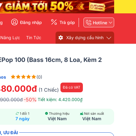
ng
Đăng nhập
Trả góp
Hotline
 Năng Lực
Tin Tức
Xây dựng cấu hình
EPop 100 (Bass 16cm, 8 Loa, Kèm 2
nos
(0)
480.000đ
Đã có VAT
(1 Chiếc)
.900.000đ
-50%
Tiết kiệm: 4.420.000₫
1 đổi 1
Thương hiệu
Nơi sản xuất
7 ngày
Việt Nam
Việt Nam
, ƯU ĐÃI