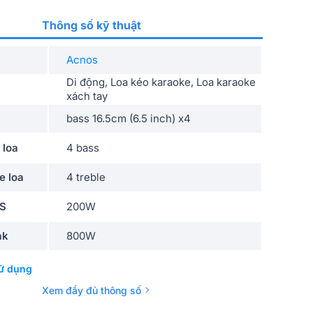
Thông số kỹ thuật
Acnos
Di động, Loa kéo karaoke, Loa karaoke
xách tay
bass 16.5cm (6.5 inch) x4
 loa
4 bass
e loa
4 treble
MS
200W
ak
800W
ển
nút bấm - vặn cơ học
ử dụng
kèm 2 micro không dây UHF, Có ứng
Xem đầy đủ thông số
dụng CloudKaraoke