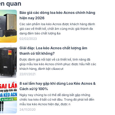
Micro 6.5mm, Guitar, Cổng quang
iên quan
(Optical), USB, Line In, Line out
Báo giá các dòng loa kéo Acnos chính hãng
 khiển
có
hiện nay 2026
i
Các sản phẩm loa kéo Acnos được khách hàng đánh
giá cao về thiết kế, chất âm cùng mức giá thành đa
Gỗ bọc da
dạng đảm bảo chất lượng &a
02/02/2023
Cao cấp
Giải đáp: Loa kéo Acnos chất lượng âm
Màu Đen
thanh có tốt không?
Được đánh giá nổi bật về cả thiết kế, tính năng đã
Thùng gỗ bọc da - quai xách
giúp mẫu loa kéo Acnos chinh phục được hầu hết các
khách hàng, đánh bật c&aacut
Lưới Xám
22/01/2021
8 sai lầm hay gặp khi dùng Loa Kéo Acnos &
KBEATBOX
Cách xử lý 100%
Ngày nay chúng ta có thể dễ dàng bắt gặp những
5.0
chiếc loa kéo ở bất cứ nơi đâu. Trong đó phải kể đến
mẫu loa kéo Acnos hiện đại, được n
ng
180~240VAC, 50/60Hz
24/11/2020
12.8V-6Ah (76.8Wh) (tương thích hầu