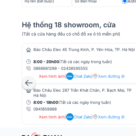
Anh
Hệ thống 18 showroom, cửa
(Tất cả cửa hàng đều có chỗ đỗ xe ô tô miễn phí)
hàng âm thanh
Bảo Châu Elec 45 Trung Kính, P. Yên Hòa, TP. Hà Nội
8:00 - 20h00
(Tất cả các ngày trong tuần)
0868661299
-
02438595555
Xem hình ảnh
|
Chat Zalo
|
Xem đường đi
Zalo
Bảo Châu Elec 287 Trần Khát Chân, P. Bạch Mai, TP
Hà Nội
8:00 - 18h00
(Tất cả các ngày trong tuần)
2. Chất lượng âm thanh của loa
0941859988
Xem hình ảnh
|
Chat Zalo
|
Xem đường đi
Zalo
Loa kéo Acnos ePop 100 thực sự “ghi điểm” với chất 
loa karaoke xách tay
di động. Dù là một thiết bị nhỏ 
thống âm thanh mạnh mẽ; mang đến trải nghiệm nghe 