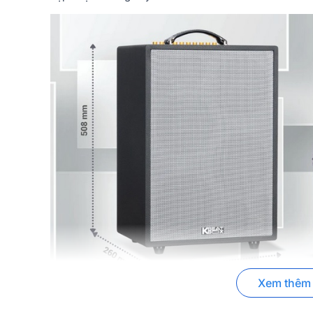
Xem thêm
1. Tổng quan thiết kế loa Acnos ePop 100