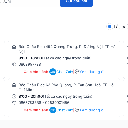
Gửi câu hỏi
Chị
Tất cả
Bảo Châu Elec 454 Quang Trung, P. Dương Nội, TP Hà
Nội
8:00 - 18h00
(Tất cả các ngày trong tuần)
0868957788
Xem hình ảnh
|
Chat Zalo
|
Xem đường đi
Zalo
Bảo Châu Elec 63 Phổ Quang, P. Tân Sơn Hoà, TP Hồ
Chí Minh
8:00 - 20h00
(Tất cả các ngày trong tuần)
0865753386
-
02839901456
Xem hình ảnh
|
Chat Zalo
|
Xem đường đi
Zalo
lượng âm thanh vượt trội trong phân khúc
gọn, nhưng bên trong lại ẩn chứa một hệ
nhạc và hát karaoke ấn tượng ở bất kỳ