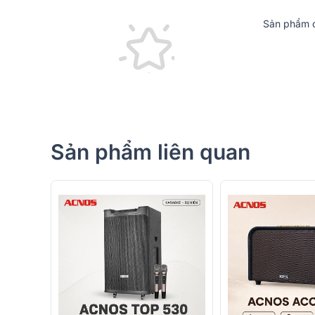
Thiết kế hình hộp vuông
Sản phẩm c
Loa kéo Acnos
ePop 100 sở hữu kiểu dáng hình hộp v
cân đối và dễ dàng bố trí trong nhiều không gian khá
năng cộng hưởng âm thanh; vừa giúp loa trở nên nổi b
Lớp bọc da cao cấp
Bao phủ toàn bộ bề mặt loa là lớp da nhân tạo cao cấ
sang trọng. Bề mặt da vừa tạo cảm giác mềm mại khi
Sản phẩm liên quan
xước.. Màu sắc đen nhám thời thượng giúp loa dễ dàn
Quai xách kim loại tiện dụng
Phía trên loa được trang bị một quai xách bằng kim l
dạng bản lớn giúp việc di chuyển trở nên thuận tiện v
cộng lớn đối với người dùng yêu thích sự linh hoạt,
buổi dã ngoại hay tiệc tùng ngoài trời.
Cụm nút vặn mang phong cách retro
Điểm nhấn ấn tượng nhất trên Acnos ePop 100 chính l