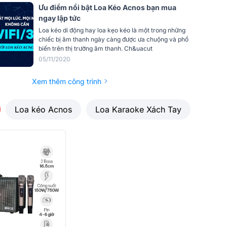
Ưu điểm nổi bật Loa Kéo Acnos bạn mua
hết quy định ký gởi hành lý của các
ngay lập tức
hãng hàng không)
Loa kéo di động hay loa kẹo kéo là một trong những
(RMS) /
chiếc bị âm thanh ngày càng được ưa chuộng và phổ
200W (RMS) / 800W (PMPO)
biến trên thị trường âm thanh. Ch&uacut
05/11/2020
a
360 x 508 x 260 mm (chân đế
Xem thêm công trình
USB, MP3 USB, OPTICAL, MICRO,
GUITAR, LINE IN, LINE OUT
Loa kéo Acnos
Loa Karaoke Xách Tay
ùng
418 x 616 x 321 mm
S)
17,6 KG
Cặp micro không dây (kèm 4 pin AA),
 chuẩn
Dây nguồn AC, Sách hướng dẫn sử
dụng, phiếu bảo hành
Phân
Công ty Cổ phần Truyền Thông Sơn
Ca