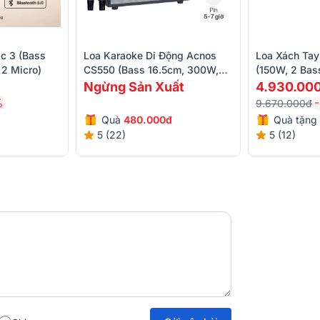
 hợp cùng cách bố trí đối xứng tạo cảm
0. Không chỉ đẹp về mặt thẩm mỹ, các nút
ác, nâng cao trải nghiệm sử dụng cho
c 3 (Bass
Loa Karaoke Di Động Acnos
Loa Xách Ta
2 Micro)
CS550 (Bass 16.5cm, 300W,
(150W, 2 Bass
Kèm 2 Micro, Pin 5-7h)
7h)
Ngừng Sản Xuất
4.930.00
%
9.670.000đ
Quà
480.000đ
Quà tặng
5 (22)
5 (12)