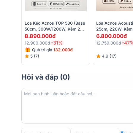
theo phong cách cổ điển. Tông màu đồng ánh kim kết
giác như một thiết bị âm thanh hoài cổ giữa thế kỷ 2
vặn còn cho cảm giác điều chỉnh mượt mà và chính x
người dùng.
Loa Kéo Acnos TOP 530 (Bass
Loa Acnos Acousti
50cm, 300W/1200W, Kèm 2
25cm, 220W, Kèm 
Micro)
8.890.000đ
6.800.000đ
-31%
-47
12.900.000đ
12.750.000đ
Quà trị giá
132.000đ
5 (7)
4.9 (17)
Hỏi và đáp (0)