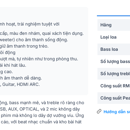
nh hoạt, trải nghiệm tuyệt vời
Hãng
 cấp, màu đen nhám, quai xách tiện dụng.
Loại loa
tweeter) cho âm thanh sống động.
giữ âm thanh trong trẻo.
Bass loa
sôi động
ượt mà, tự nhiên như trong phòng thu.
Số lượng bass
 khi hát lâu.
g cao.
Số lượng trebl
h âm thanh dễ dàng.
X, Guitar, HDMI ARC.
Công suất R
Công suất Pe
ng, bass mạnh mẽ, và treble rõ ràng cho
g USB, AUX, OPTICAL, và 2 mic không dây
Phím điều khi
Hướng dẫn s
 phim mà không lo dây dợ vướng víu. Ứng
cáo, với beat nhạc chuẩn và kho bài hát
Tiện ích