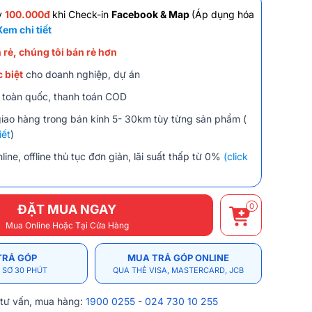
y
100.000đ
khi Check-in
Facebook & Map
(Áp dụng hóa
Xem chi tiết
 rẻ, chúng tôi bán rẻ hơn
 biệt
cho doanh nghiệp, dự án
 toàn quốc, thanh toán COD
giao hàng trong bán kính 5- 30km tùy từng sản phẩm (
iết
)
line, offline thủ tục đơn giản, lãi suất thấp từ 0%
(click
0
ĐẶT MUA NGAY
Mua Online Hoặc Tại Cửa Hàng
TRẢ GÓP
MUA TRẢ GÓP ONLINE
 SƠ 30 PHÚT
QUA THẺ VISA, MASTERCARD, JCB
 tư vấn, mua hàng:
1900 0255
-
024 730 10 255