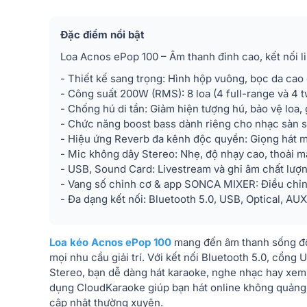
Đặc điểm nổi bật
Loa Acnos ePop 100 – Âm thanh đỉnh cao, kết nối li
- Thiết kế sang trọng: Hình hộp vuông, bọc da cao
- Công suất 200W (RMS): 8 loa (4 full-range và 4 
- Chống hú di tần: Giảm hiện tượng hú, bảo vệ loa, 
- Chức năng boost bass dành riêng cho nhạc sàn 
- Hiệu ứng Reverb đa kênh độc quyền: Giọng hát m
- Mic không dây Stereo: Nhẹ, độ nhạy cao, thoải mái
- USB, Sound Card: Livestream và ghi âm chất lượn
- Vang số chỉnh cơ & app SONCA MIXER: Điều chỉn
- Đa dạng kết nối: Bluetooth 5.0, USB, Optical, AU
Loa kéo Acnos ePop 100
mang đến âm thanh sống độ
mọi nhu cầu giải trí. Với kết nối Bluetooth 5.0, cổn
Stereo, bạn dễ dàng hát karaoke, nghe nhạc hay xem
dụng CloudKaraoke giúp bạn hát online không quảng 
cập nhật thường xuyên.