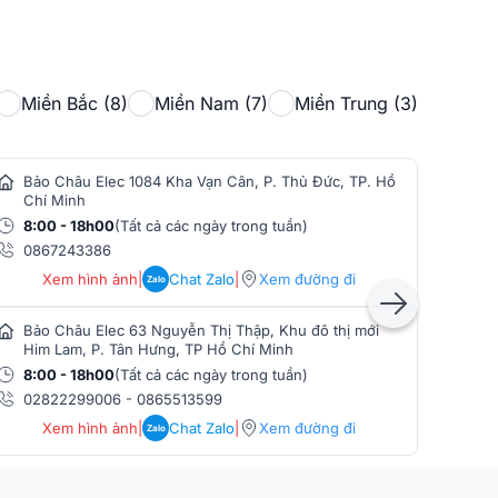
Miền Bắc (8)
Miền Nam (7)
Miền Trung (3)
Bảo Châu Elec 1084 Kha Vạn Cân, P. Thủ Đức, TP. Hồ
Bảo
Chí Minh
Min
8:00 - 18h00
(Tất cả các ngày trong tuần)
8:0
0867243386
086
Xem hình ảnh
|
Chat Zalo
|
Xem đường đi
Zalo
Bảo Châu Elec 63 Nguyễn Thị Thập, Khu đô thị mới
Bảo
Him Lam, P. Tân Hưng, TP Hồ Chí Minh
Phò
8:00 - 18h00
(Tất cả các ngày trong tuần)
8:0
02822299006
-
0865513599
086
Xem hình ảnh
|
Chat Zalo
|
Xem đường đi
Zalo