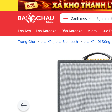
Danh mục
Loa Kéo
Loa Karaoke
Dàn Karaoke
Micro
Cục Đ
›
›
Trang Chủ
Loa Kéo, Loa Bluetooth
Loa Kéo Di Động