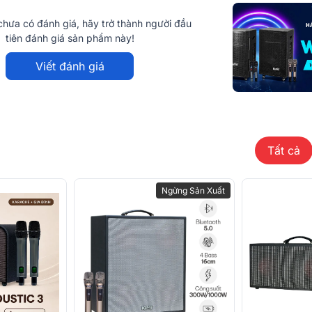
Pin sạc Li-ion
hưa có đánh giá, hãy trở thành người đầu
uông đầy chắc chắn; mang lại cảm giác
tiên đánh giá sản phẩm này!
Công suất ra 
c nhau. Kiểu dáng này vừa tối ưu hóa khả
(PMPO)
Viết đánh giá
ật như một món phụ kiện nội thất cá tính.
Kích thước lo
(CxRxS)
p, được xử lý tỉ mỉ với tông màu đen nhám
Cổng kết nối
 cầm nắm, vừa hạn chế bám vân tay và trầy
Tất cả
g hòa hợp với mọi phong cách bài trí.
Kích thước th
carton (CxRx
Ngừng Sản Xuất
oại bọc da chắc chắn. Thiết kế tay xách
Trọng lượng
à thoải mái hơn bao giờ hết. Đây là điểm
 thường xuyên mang loa theo trong những
Phụ kiện tiêu
Nhập khẩu & 
phối
à cụm nút vặn điều khiển được thiết kế