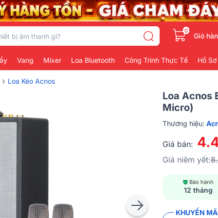
0
Giỏ hà
ẩy
Vang
Mixer
Loa Bluetooth
Công Trình Thực Tế
Hồ Sơ
›
Loa Kéo Acnos
Loa Acnos 
Micro)
Thương hiệu:
Ac
4.
Giá bán:
Giá niêm yết:
8
Bảo hành
12 tháng
KHUYẾN MÃI