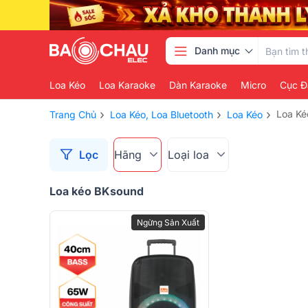
Danh mục
Loa Kéo
Loa Karaoke
Dàn Karaoke
Micro
Cục Đ
›
›
›
Loa Ké
Trang Chủ
Loa Kéo, Loa Bluetooth
Loa Kéo
Lọc
Hãng
Loại loa
Loa kéo BKsound
Ngừng Sản Xuất