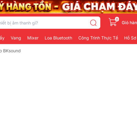
0
Giỏ hà
ẩy
Vang
Mixer
Loa Bluetooth
Công Trình Thực Tế
Hồ Sơ
o BKsound