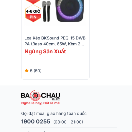
Loa Kéo BKSound PEQ-15 DWB
PA (Bass 40cm, 65W, Kèm 2
Micro, Pin 4-6h)
Ngừng Sản Xuất
5 (50)
Gọi đặt mua, giao hàng toàn quốc
1900 0255
(08:00 - 21:00)