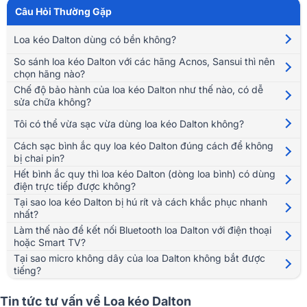
Tóm Tắt Nội Dung
(Mở rộng)
Câu Hỏi Thường Gặp
Loa kéo Dalton dùng có bền không?
So sánh loa kéo Dalton với các hãng Acnos, Sansui thì nên
chọn hãng nào?
Chế độ bảo hành của loa kéo Dalton như thế nào, có dễ
sửa chữa không?
Tôi có thể vừa sạc vừa dùng loa kéo Dalton không?
Cách sạc bình ắc quy loa kéo Dalton đúng cách để không
bị chai pin?
Hết bình ắc quy thì loa kéo Dalton (dòng loa bình) có dùng
điện trực tiếp được không?
Tại sao loa kéo Dalton bị hú rít và cách khắc phục nhanh
nhất?
Làm thế nào để kết nối Bluetooth loa Dalton với điện thoại
hoặc Smart TV?
Tại sao micro không dây của loa Dalton không bắt được
tiếng?
1. Loa kéo Dalton của nước nào? Có tốt
Tin tức tư vấn về Loa kéo Dalton
không?