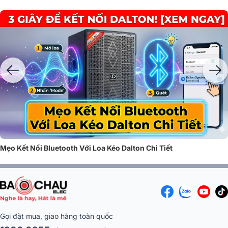
Loa kéo
Dalton là thương hiệu loa kéo Việt Nam thuộc
Công ty Cổ phầ
Sản xuất Thương mại Điện tử Thiên Thành Đạt
, được sản xuất trên dâ
chuyền công nghệ hiện đại, tiêu chuẩn ISO 9001 - 2015. Với hơn 20
năm kinh nghiệm trong ngành âm thanh, Dalton đã khẳng định vị thế là
một trong những thương hiệu loa kéo chất lượng, được người dùng
trong nước tin tưởng lựa chọn.
Mẹo Kết Nối Bluetooth Với Loa Kéo Dalton Chi Tiết
Gọi đặt mua, giao hàng toàn quốc