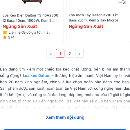
Loa Xách Tay Dalton K210H (2 
Loa Kéo Điện Dalton TS-15A2800 
Bass 25cm, Kèm 2 Tay Micro)
(2 Bass 40cm, 1600W, Kèm 2 
Ngừng Sản Xuất
Micro)
Ngừng Sản Xuất
Liên hệ để có giá tốt nhất
5 (4)
«
1
2
»
Bạn đang tìm kiếm một chiếc loa kéo chất lượng, bền bỉ và âm thanh
sống động?
Loa kéo Dalton
- thương hiệu âm thanh Việt Nam uy tín vớ
hơn 20 năm kinh nghiệm, chính là lựa chọn hoàn hảo dành cho bạn.
Sản phẩm được sản xuất hoàn toàn tại Việt Nam với công nghệ hiện đại,
thiết kế tiện lợi và công suất đa dạng, đáp ứng mọi nhu cầu từ giải trí gia
đình đến tổ chức sự kiện ngoài trời. Bài viết này sẽ giúp bạn khám phá
chi tiết về danh mục loa kéo Dalton, từ nguồn gốc, ưu điểm nổi bật đến
cách chọn mua phù hợp nhất, giúp bạn dễ dàng sở hữu thiết bị âm
Xem thêm nội dung
thanh di động chất lượng với giá thành hợp lý!