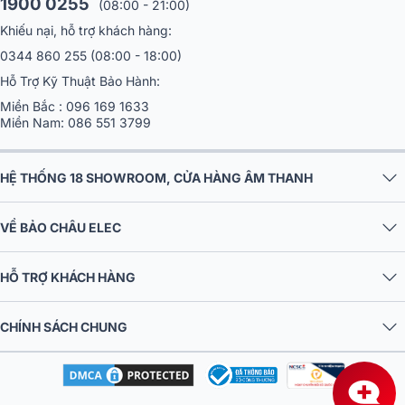
1900 0255
(08:00 - 21:00)
Khiếu nại, hỗ trợ khách hàng:
0344 860 255
(08:00 - 18:00)
Dalton - thương hiệu thiết bị âm thanh uy tín tại Việt Nam được vinh
Hỗ Trợ Kỹ Thuật Bảo Hành:
danh Hàng Việt Nam chất lượng cao 2025, minh chứng cho chất lượng
Miền Bắc :
096 169 1633
sản phẩm và sự tin yêu của hàng triệu khách hàng trên toàn quốc.
Miền Nam:
086 551 3799
HỆ THỐNG 18 SHOWROOM, CỬA HÀNG ÂM THANH
VỀ BẢO CHÂU ELEC
HỖ TRỢ KHÁCH HÀNG
CHÍNH SÁCH CHUNG