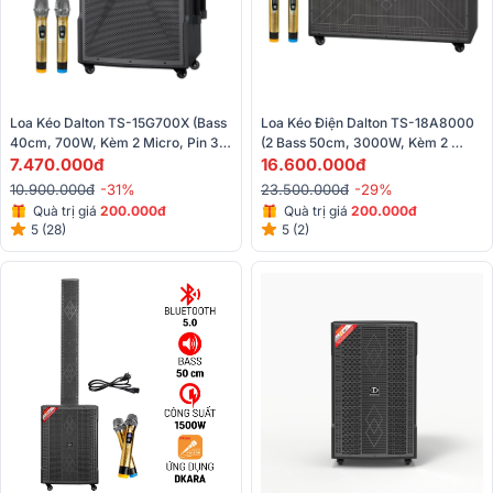
Loa Kéo Dalton TS-15G700X (Bass 
Loa Kéo Điện Dalton TS-18A8000 
40cm, 700W, Kèm 2 Micro, Pin 3-
(2 Bass 50cm, 3000W, Kèm 2 
5h)
7.470.000đ
Micro)
16.600.000đ
10.900.000đ
-31%
23.500.000đ
-29%
Quà trị giá
2
00.000đ
Quà trị giá
200.000đ
5 (28)
5 (2)