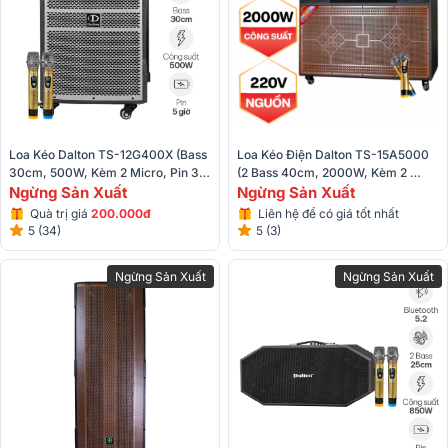
Loa Kéo Dalton TS-12G400X (Bass 
Loa Kéo Điện Dalton TS-15A5000 
30cm, 500W, Kèm 2 Micro, Pin 3-
(2 Bass 40cm, 2000W, Kèm 2 
5h)
Ngừng Sản Xuất
Micro)
Ngừng Sản Xuất
Quà trị giá
200.000đ
Liên hệ để có giá tốt nhất
5 (34)
5 (3)
Ngừng Sản Xuất
Ngừng Sản Xuất