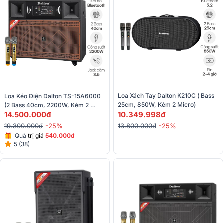
Loa Xách Tay Dalton K210C ( Bass 
Loa Kéo Điện Dalton TS-15A6000 
25cm, 850W, Kèm 2 Micro) 
(2 Bass 40cm, 2200W, Kèm 2 
10.349.998đ
Micro)
14.500.000đ
13.800.000đ
-25%
19.300.000đ
-25%
Quà
trị giá
540.000đ
5 (38)