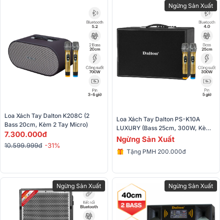
Ngừng Sản Xuất
Loa Xách Tay Dalton K208C (2 
Loa Xách Tay Dalton PS-K10A 
Bass 20cm, Kèm 2 Tay Micro)
LUXURY (Bass 25cm, 300W, Kèm 
7.300.000đ
2 Micro)
Ngừng Sản Xuất
10.599.999đ
-31%
Tặng PMH 200.000đ
Ngừng Sản Xuất
Ngừng Sản Xuất