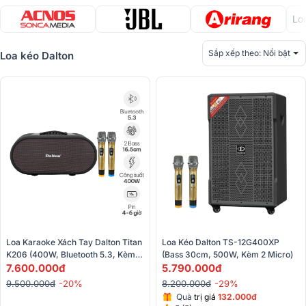
Lo
Sắp xếp theo:
Nổi bật
Loa kéo Dalton
Loa Kéo Dalton TS-12G400XP 
Loa Karaoke Xách Tay Dalton Titan 
(Bass 30cm, 500W, Kèm 2 Micro)
K206 (400W, Bluetooth 5.3, Kèm 2 
5.790.000đ
Micro)
7.600.000đ
8.200.000đ
-29%
9.500.000đ
-20%
Quà
trị giá
132.000đ