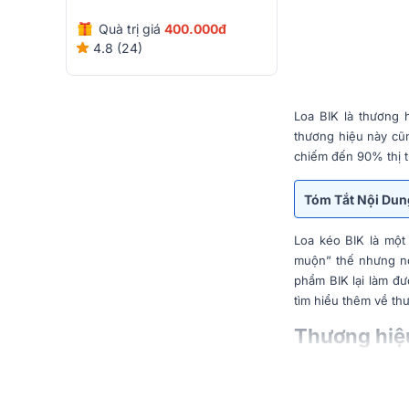
Sạc, Pin 8-10h)
Quà trị giá
400.000đ
4.8 (24)
Loa BIK là thương h
thương hiệu này cũ
chiếm đến 90% thị t
Tóm Tắt Nội Du
Loa kéo BIK là một
muộn” thế nhưng nó 
phẩm BIK lại làm đư
tìm hiểu thêm về th
Thương hiệu
BIK-audio là thương
lập gần nửa thế kỷ,