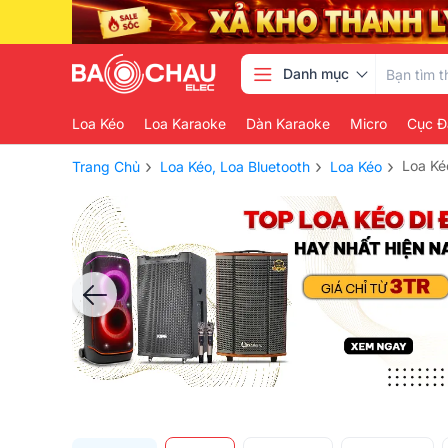
Danh mục
Loa Kéo
Loa Karaoke
Dàn Karaoke
Micro
Cục Đ
›
›
›
Loa Ké
Trang Chủ
Loa Kéo, Loa Bluetooth
Loa Kéo