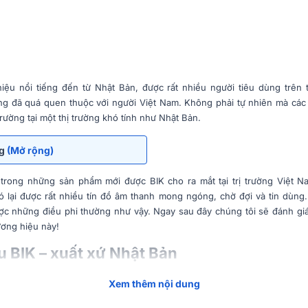
iệu nổi tiếng đến từ Nhật Bản, được rất nhiều người tiêu dùng trên 
ng đã quá quen thuộc với người Việt Nam. Không phải tự nhiên mà các 
rường tại một thị trường khó tính như Nhật Bản.
ng
(Mở rộng)
 trong những sản phẩm mới được BIK cho ra mắt tại trị trường Việt N
lại được rất nhiều tín đồ âm thanh mong ngóng, chờ đợi và tin dùng.
ợc những điều phi thường như vậy. Ngay sau đây chúng tôi sẽ đánh gi
ương hiệu này!
 BIK – xuất xứ Nhật Bản
 hiệu âm thanh nổi tiếng với 90% thị phần trong lĩnh vực loa của Nhật
Xem thêm nội dung
 lúc đầu chỉ sản xuất thiết bị độ trung thực cao, loa ô tô,… sau đó ch