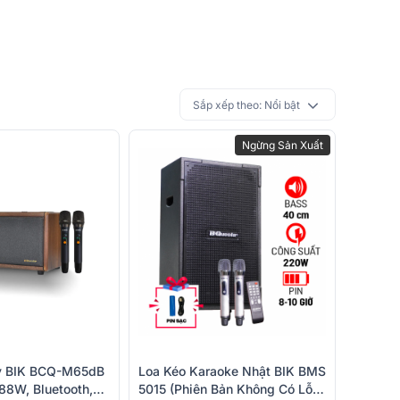
Sắp xếp theo:
Nổi bật
Ngừng Sản Xuất
y BIK BCQ-M65dB
Loa Kéo Karaoke Nhật BIK BMS
88W, Bluetooth,
5015 (phiên Bản Không Có Lỗ