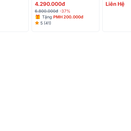
44W, Kèm 2 Micro, Pin Sạc, Pin
Pin Sạc)
4.290.000đ
Liên Hệ
8-10h)
6.800.000đ
-37%
Tặng
PMH 200.000đ
5 (41)