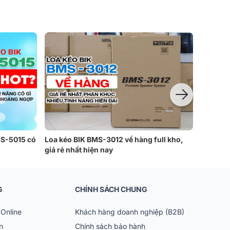
MS-5015 có
Loa kéo BIK BMS-3012 về hàng full kho,
Đánh giá
giá rẻ nhất hiện nay
lời đồn?
c sản phẩm của riêng
G
CHÍNH SÁCH CHUNG
ển đến các nhà máy ở
Online
Khách hàng doanh nghiệp (B2B)
n
Chính sách bảo hành