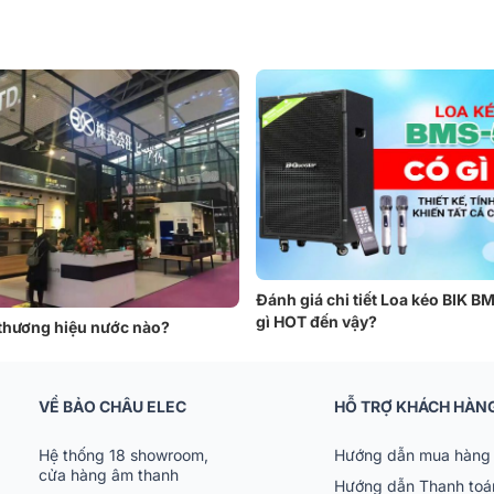
.
Đánh giá chi tiết Loa kéo BIK B
gì HOT đến vậy?
 thương hiệu nước nào?
 cho nhiều thương hiệu nổi tiếng trong và ngoài nước, BIK còn có cá
VỀ BẢO CHÂU ELEC
HỖ TRỢ KHÁCH HÀN
loa BIK đều được sản xuất và lắp ráp tại Nhật Bản, sau đó được chuy
sia để gia công.
Hệ thống 18 showroom,
Hướng dẫn mua hàng 
cửa hàng âm thanh
Hướng dẫn Thanh toá