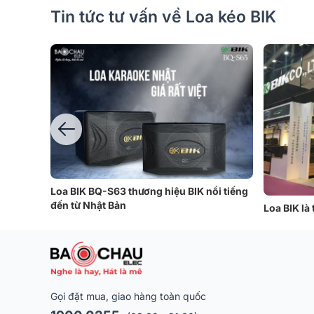
xuất thiết bị karaoke
Tin tức tư vấn về Loa kéo BIK
Loa BIK BQ-S63 thương hiệu BIK nổi tiếng
đến từ Nhật Bản
Loa BIK là
Ngoài việc gia công
mình. Các sản phẩm 
Trung Quốc và Malay
Gọi đặt mua, giao hàng toàn quốc