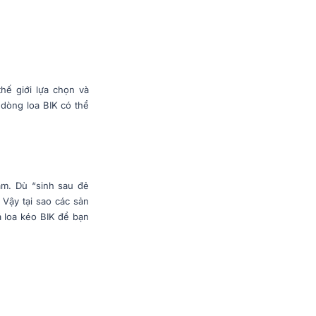
thế giới lựa chọn và
dòng loa BIK có thể
am. Dù “sinh sau đẻ
 Vậy tại sao các sản
á loa kéo BIK để bạn
 Bản. BIK được thành
uyển sang chuyên sản