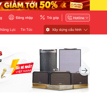
ng
Đăng nhập
Trả góp
Hotline
 Năng Lực
Tin Tức
Xây dựng cấu hình