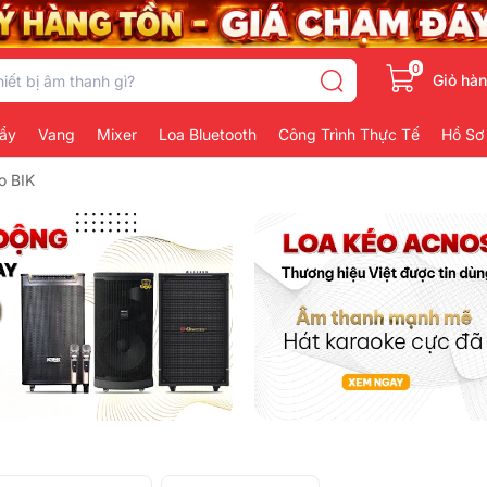
0
Giỏ hà
ẩy
Vang
Mixer
Loa Bluetooth
Công Trình Thực Tế
Hồ Sơ
o BIK