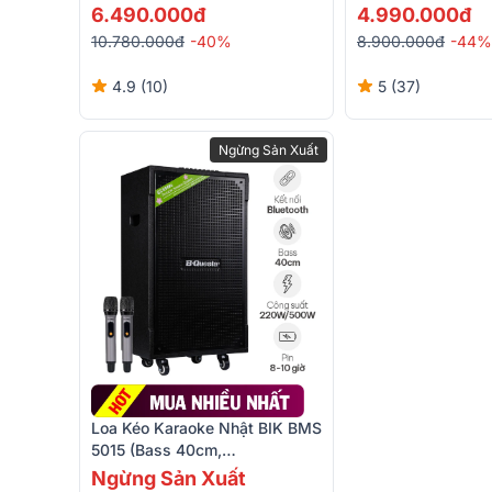
6.490.000đ
4.990.000đ
10.780.000đ
-40%
8.900.000đ
-44%
4.9 (10)
5 (37)
Ngừng Sản Xuất
Loa Kéo Karaoke Nhật BIK BMS
5015 (Bass 40cm,
220W/500W, Kèm 2 Micro, Pin
Ngừng Sản Xuất