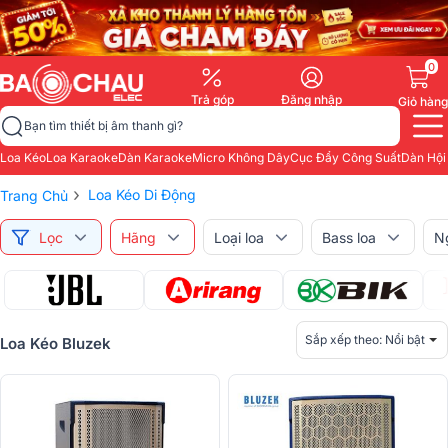
0
Trả góp
Đăng nhập
Giỏ hàng
Bạn tìm thiết bị âm thanh gì?
Loa Kéo
Loa Karaoke
Dàn Karaoke
Micro Không Dây
Cục Đẩy Công Suất
Dàn Hội
›
Loa Kéo Di Động
Trang Chủ
Lọc
Hãng
Loại loa
Bass loa
N
Sắp xếp theo:
Nổi bật
Loa Kéo Bluzek