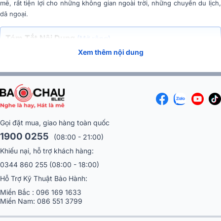
mẽ, rất tiện lợi cho những không gian ngoài trời, những chuyến du lịch,
dã ngoại.
Tóm Tắt Nội Dung
(Mở rộng)
Xem thêm nội dung
Gọi đặt mua, giao hàng toàn quốc
1900 0255
(08:00 - 21:00)
Khiếu nại, hỗ trợ khách hàng:
0344 860 255
(08:00 - 18:00)
Hỗ Trợ Kỹ Thuật Bảo Hành:
Miền Bắc :
096 169 1633
Bluzek là thương hiệu nước nào?
Miền Nam:
086 551 3799
Bluzek là thành viên của Soncamedia - Thương hiệu điện tử lâu đời nhất