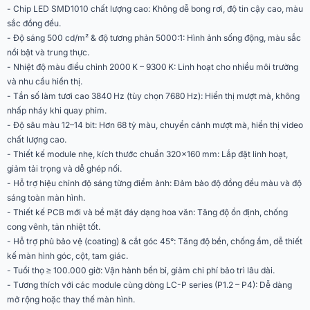
≥ 98 %
màu
- Chip LED SMD1010 chất lượng cao: Không dễ bong rơi, độ tin cậy cao, màu
sắc đồng đều.
Độ tương phản
5000 / 1
- Độ sáng 500 cd/m² & độ tương phản 5000:1: Hình ảnh sống động, màu sắc
nổi bật và trung thực.
Tần số khung hình
- Nhiệt độ màu điều chỉnh 2000 K – 9300 K: Linh hoạt cho nhiều môi trường
60 Hz
(Frame Rate)
và nhu cầu hiển thị.
- Tần số làm tươi cao 3840 Hz (tùy chọn 7680 Hz): Hiển thị mượt mà, không
Tốc độ làm tươi
3840 Hz (Chuẩn) / 7680 Hz (Tùy
nhấp nháy khi quay phim.
(Refresh Rate)
chọn)
- Độ sâu màu 12–14 bit: Hơn 68 tỷ màu, chuyển cảnh mượt mà, hiển thị video
chất lượng cao.
Công suất đầu vào tối
- Thiết kế module nhẹ, kích thước chuẩn 320×160 mm: Lắp đặt linh hoạt,
586 W/m²
đa
giảm tải trọng và dễ ghép nối.
- Hỗ trợ hiệu chỉnh độ sáng từng điểm ảnh: Đảm bảo độ đồng đều màu và độ
Công suất đầu vào
sáng toàn màn hình.
176 W/m²
trung bình
- Thiết kế PCB mới và bề mặt đáy dạng hoa văn: Tăng độ ổn định, chống
cong vênh, tản nhiệt tốt.
AC 90–132 V / AC 186–264 V, tần
Điện áp nguồn
- Hỗ trợ phủ bảo vệ (coating) & cắt góc 45°: Tăng độ bền, chống ẩm, dễ thiết
số 47–63 Hz
kế màn hình góc, cột, tam giác.
Độ sâu xử lý màu
- Tuổi thọ ≥ 100.000 giờ: Vận hành bền bỉ, giảm chi phí bảo trì lâu dài.
12–14 bit
(Processing Depth)
- Tương thích với các module cùng dòng LC-P series (P1.2 – P4): Dễ dàng
mở rộng hoặc thay thế màn hình.
Hỗ trợ video
2K / 4K