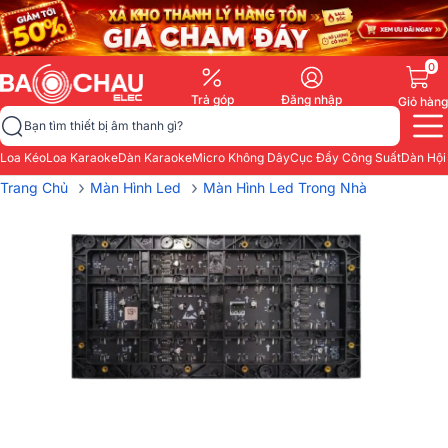
0
Trả góp
Đăng nhập
Giỏ hàng
Bạn tìm thiết bị âm thanh gì?
Loa Kéo
Loa Karaoke
Dàn Karaoke
Micro Không Dây
Cục Đẩy Công Suất
Dàn Hội
›
›
Trang Chủ
Màn Hình Led
Màn Hình Led Trong Nhà