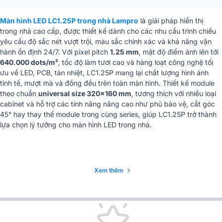
Màn hình LED LC1.25P
Tuổi thọ
trong nhà Lampro
≥ 100.000 giờ
là giải pháp hiển thị
trong nhà cao cấp, được thiết kế dành cho các nhu cầu trình chiếu
yêu cầu độ sắc nét vượt trội, màu sắc chính xác và khả năng vận
Kích thước module (R
320 × 160 × 16,6 mm
× C × D)
hành ổn định 24/7. Với pixel pitch
1.25 mm
, mật độ điểm ảnh lên tới
640.000 dots/m²
, tốc độ làm tươi cao và hàng loạt công nghệ tối
Trọng lượng module
0,48 ± 0,02 kg
ưu về LED, PCB, tản nhiệt, LC1.25P mang lại chất lượng hình ảnh
tinh tế, mượt mà và đồng đều trên toàn màn hình. Thiết kế module
Nhiệt độ / Độ ẩm làm
–20 ℃ ~ 45 ℃ / 10 % ~ 80 % RH
theo chuẩn
universal size 320×160 mm
, tương thích với nhiều loại
việc
(không ngưng tụ)
cabinet và hỗ trợ các tính năng nâng cao như phủ bảo vệ, cắt góc
45° hay thay thế module trong cùng series, giúp LC1.25P trở thành
Nhiệt độ / Độ ẩm lưu
–20 ℃ ~ 50 ℃ / 10 % ~ 65 % RH
lựa chọn lý tưởng cho màn hình LED trong nhà.
trữ
(không ngưng tụ)
Màn hình led hội trường, Màn hình
Led Sân khấu, Màn Hình Led
Ứng dụng mở rộng
Trường Học, Màn Hình Led Phòng
Xem thêm
Họp, Màn Hình Led tiệc, đám cưới,
sự kiện