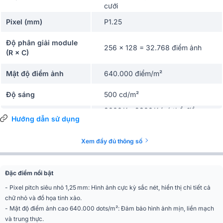
cưới
Pixel (mm)
P1.25
Độ phân giải module
256 × 128 = 32.768 điểm ảnh
(R × C)
Mật độ điểm ảnh
640.000 điểm/m²
Độ sáng
500 cd/m²
2000 K – 9300 K (có thể điều
Nhiệt độ màu
Hướng dẫn sử dụng
chỉnh)
HUB
HUB320
Xem đầy đủ thông số
Hỗ trợ hiệu chỉnh độ
Có
sáng từng điểm ảnh
Đặc điểm nổi bật
- Pixel pitch siêu nhỏ 1,25 mm: Hình ảnh cực kỳ sắc nét, hiển thị chi tiết cả
Góc chiếu sáng
140° / 140°
(Ngang / Dọc)
chữ nhỏ và đồ họa tinh xảo.
- Mật độ điểm ảnh cao 640.000 dots/m²: Đảm bảo hình ảnh mịn, liền mạch
Độ đồng đều độ sáng /
và trung thực.