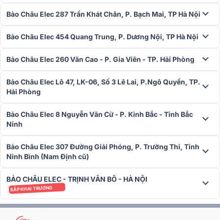
chụp ảnh. Đây là lý do LC1.25P được đánh giá rất cao trong các
Bảo Châu Elec 287 Trần Khát Chân, P. Bạch Mai, TP Hà Nội
ứng dụng chuyên nghiệp như truyền thông sự kiện, ghi hình và
quảng cáo thương hiệu.
Bảo Châu Elec 454 Quang Trung, P. Dương Nội, TP Hà Nội
Bảo Châu Elec 260 Văn Cao - P. Gia Viên - TP. Hải Phòng
Bảo Châu Elec Lô 47, LK-06, Số 3 Lê Lai, P.Ngô Quyền, TP.
Hải Phòng
Bảo Châu Elec 8 Nguyễn Văn Cừ - P. Kinh Bắc - Tỉnh Bắc
Ninh
Bảo Châu Elec 307 Đường Giải Phóng, P. Trường Thi, Tỉnh
Ninh Bình (Nam Định cũ)
BẢO CHÂU ELEC - TRỊNH VĂN BÔ - HÀ NỘI
SẮP KHAI TRƯƠNG