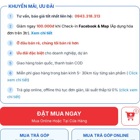
KHUYẾN MÃI, ƯU ĐÃI
Tư vấn, báo giá tốt nhất liên hệ:
0943.318.313
Giảm ngay
100.000đ
khi Check-in
Facebook & Map
(Áp dụng hóa
đơn trên 3tr).
Xem chi tiết
Ở đâu bán rẻ, chúng tôi bán rẻ hơn
Ưu đãi đặc biệt
cho doanh nghiệp, dự án
Giao hàng toàn quốc, thanh toán COD
Miễn phí giao hàng trong bán kính 5- 30km tùy từng sản phẩm (
Click
xem chi tiết
)
Trả góp online, offline thủ tục đơn giản, lãi suất thấp từ 0%
(click xem
chi tiết)
0
ĐẶT MUA NGAY
Mua Online Hoặc Tại Cửa Hàng
MUA TRẢ GÓP
MUA TRẢ GÓP ONLINE