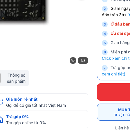
Giảm nga
đơn trên 3tr).
Ở đâu bán
Ưu đãi đặc
Giao hàng
Miễn phí 
Click xem chi t
1/3
Trả góp on
xem chi tiết)
Thông số
sản phẩm
Giá luôn rẻ nhất
Gọi để có giá tốt nhất Việt Nam
MUA 
DUYỆT HỒ
Trả góp 0%
Trả góp online từ 0%
Liên hệ