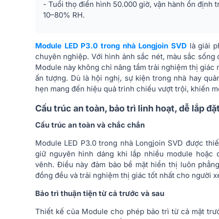
- Tuổi thọ điển hình 50.000 giờ, vận hành ổn định 
10–80% RH.
Module LED P3.0 trong nhà Longjoin SVD
là giải 
chuyên nghiệp. Với hình ảnh sắc nét, màu sắc sống độ
Module này không chỉ nâng tầm trải nghiệm thị giác 
ấn tượng. Dù là hội nghị, sự kiện trong nhà hay qu
hẹn mang đến hiệu quả trình chiếu vượt trội, khiến mọ
Cấu trúc an toàn, bảo trì linh hoạt, dễ lắp đặ
Cấu trúc an toàn và chắc chắn
Module LED P3.0 trong nhà Longjoin SVD được thiết
giữ nguyên hình dáng khi lắp nhiều module hoặc 
vênh. Điều này đảm bảo bề mặt hiển thị luôn phẳng
đồng đều và trải nghiệm thị giác tốt nhất cho người 
Bảo trì thuận tiện từ cả trước và sau
Thiết kế của Module cho phép bảo trì từ cả mặt trư