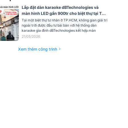
ảnh
90.000 chấm/m²
Lắp đặt dàn karaoke dBTechnologies và
màn hình LED gần 900tr cho biệt thự tại TP
mô-đun
0,45 kg
HCM (Vio X206-100, Vio S115, CQ-12T,
Tại một biệt thự tư nhân ở TP.HCM, không gian giải trí
BLX288A/B58)
ngoài trời được đầu tư bài bản với hệ thống dàn
đun
0,0512 m²
karaoke gia đình dBTechnologies kết hợp màn
21/05/2026
bằng
≥800 cd/m²
u chỉnh)
Xem thêm công trình
Có thể điều chỉnh 3000–10.000 K
ng
≥180°
≥160°
ng cách
điểm
<3%
u hiệu
độ sáng
≥98%