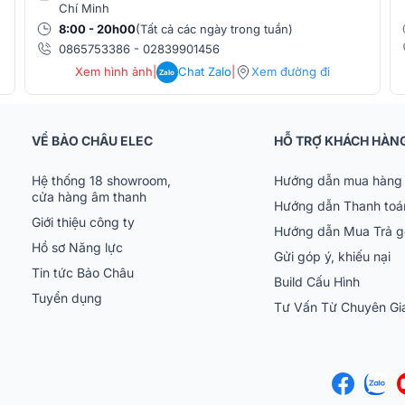
Chí Minh
8:00 - 20h00
(Tất cả các ngày trong tuần)
0865753386
-
02839901456
Xem hình ảnh
|
Chat Zalo
|
Xem đường đi
Zalo
VỀ BẢO CHÂU ELEC
HỖ TRỢ KHÁCH HÀN
Hệ thống 18 showroom,
Hướng dẫn mua hàng 
cửa hàng âm thanh
Hướng dẫn Thanh toá
Giới thiệu công ty
Hướng dẫn Mua Trả 
Hồ sơ Năng lực
Gửi góp ý, khiếu nại
Tin tức Bảo Châu
Build Cấu Hình
Tuyển dụng
Tư Vấn Từ Chuyên G