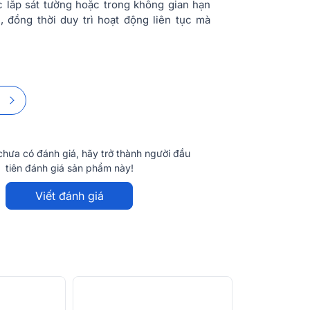
 lắp sát tường hoặc trong không gian hạn
(sau hiệu chỉ
, đồng thời duy trì hoạt động liên tục mà
Độ tương phả
Tiêu thụ điện
cực đại
Tiêu thụ điện
trung bình
Yêu cầu nguồ
hưa có đánh giá, hãy trở thành người đầu
tiên đánh giá sản phẩm này!
Chế độ lái xe
Viết đánh giá
Tốc độ khung
Tốc độ làm m
Tuổi thọ điển 
Phạm vi nhiệt
động