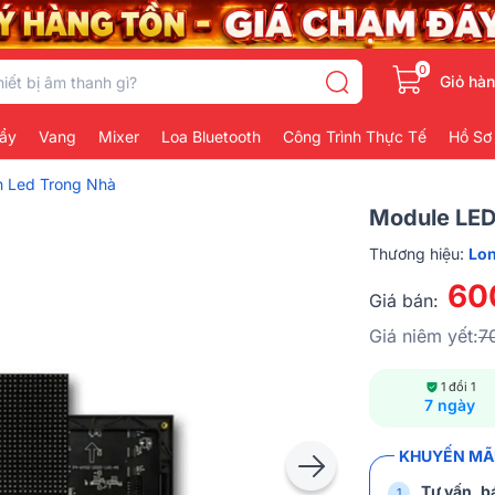
0
Giỏ hà
ẩy
Vang
Mixer
Loa Bluetooth
Công Trình Thực Tế
Hồ Sơ
h Led Trong Nhà
Module LED
Thương hiệu:
Lon
60
Giá bán:
Giá niêm yết:
7
1 đổi 1
7 ngày
KHUYẾN MÃI
Tư vấn, bá