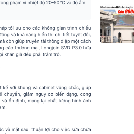
trong phạm vi nhiệt độ 20–50 °C và độ ẩm
Mật độ điểm 
Trọng lượng 
pháp tối ưu cho các không gian trình chiếu
Diện tích mô-
ng và khả năng hiển thị chi tiết tuyệt đối,
mà còn giúp truyền tải thông điệp một cách
Độ sáng cân 
ảng cáo thương mại, Longjoin SVD P3.0 hứa
trắng (sau hiệ
i khán giả đều phải trầm trồ.
Nhiệt độ màu
t
Góc nhìn nga
 kế với khung và cabinet vững chắc, giúp
Góc nhìn dọc
di chuyển, giảm nguy cơ biến dạng, cong
Độ lệch khoả
 và ổn định, mang lại chất lượng hình ảnh
tâm của các 
xem.
phát sáng (sa
chỉnh)
ớc và mặt sau, thuận lợi cho việc sửa chữa
Độ đồng đều 