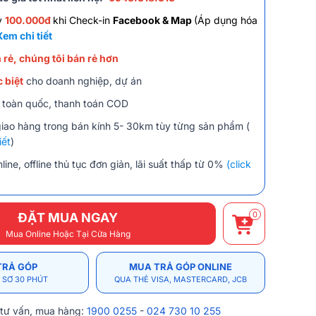
y
100.000đ
khi Check-in
Facebook & Map
(Áp dụng hóa
Xem chi tiết
 rẻ, chúng tôi bán rẻ hơn
 biệt
cho doanh nghiệp, dự án
 toàn quốc, thanh toán COD
giao hàng trong bán kính 5- 30km tùy từng sản phẩm (
iết
)
line, offline thủ tục đơn giản, lãi suất thấp từ 0%
(click
0
ĐẶT MUA NGAY
Mua Online Hoặc Tại Cửa Hàng
TRẢ GÓP
MUA TRẢ GÓP ONLINE
 SƠ 30 PHÚT
QUA THẺ VISA, MASTERCARD, JCB
 tư vấn, mua hàng:
1900 0255
-
024 730 10 255