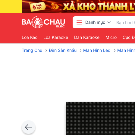
Danh mục
Loa Kéo
Loa Karaoke
Dàn Karaoke
Micro
Cục Đ
›
›
›
Trang Chủ
Đèn Sân Khấu
Màn Hình Led
Màn Hìn