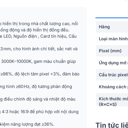
hiển thị trong nhà chất lượng cao, nổi
Hãng
 sống động và độ hiển thị đồng đều.
 LED, Nguồn điện , Card tín hiệu, Cấu
Loại màn hình
 mm, cho hình ảnh chi tiết, sắc nét và
Pixel (mm)
 từ 3000K–10000K, gam màu chuẩn giúp
Ứng dụng mở 
 ≥98%, độ lệch tâm pixel <3%, đảm bảo
Cấu trúc pixel
ung hình ≥60 Hz, độ tương phản động
Khoảng cách 
Kích thước m
ng điều chỉnh độ sáng và nhiệt độ màu
(R×C×S)
g 4:3 hoặc 16:9 để phù hợp với nội dung
Độ phân giải
(W×H)
Tin tức l
 kiệm năng lượng đạt ≥36%.