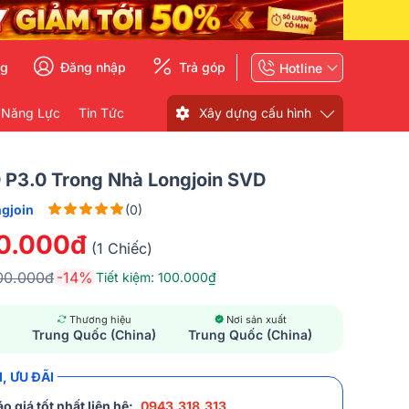
ng
Đăng nhập
Trả góp
Hotline
 Năng Lực
Tin Tức
Xây dựng cấu hình
 P3.0 Trong Nhà Longjoin SVD
gjoin
(0)
0.000đ
(1 Chiếc)
00.000đ
-14%
Tiết kiệm: 100.000₫
Thương hiệu
Nơi sản xuất
Trung Quốc (China)
Trung Quốc (China)
, ƯU ĐÃI
o giá tốt nhất liên hệ:
0943.318.313