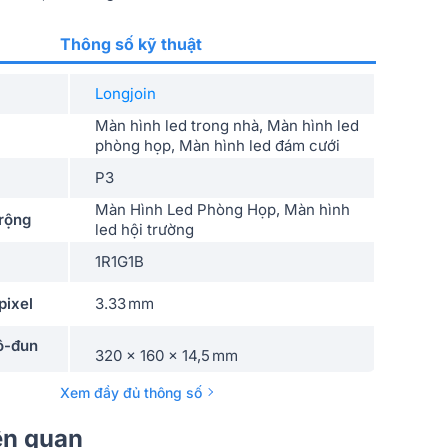
Thông số kỹ thuật
Longjoin
Màn hình led trong nhà, Màn hình led
phòng họp, Màn hình led đám cưới
P3
Màn Hình Led Phòng Họp, Màn hình
rộng
led hội trường
1R1G1B
pixel
3.33 mm
ô-đun
320 × 160 × 14,5 mm
Xem đầy đủ thông số
 mô-đun
96 × 48
iên quan