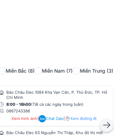
Miền Bắc (8)
Miền Nam (7)
Miền Trung (3)
Bảo Châu Elec 1084 Kha Vạn Cân, P. Thủ Đức, TP. Hồ
Bảo
Chí Minh
Min
8:00 - 18h00
(Tất cả các ngày trong tuần)
8:0
0867243386
086
Xem hình ảnh
|
Chat Zalo
|
Xem đường đi
Zalo
Bảo Châu Elec 63 Nguyễn Thị Thập, Khu đô thị mới
Bảo