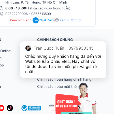
Him Lam, P. Tân Hưng, TP Hồ Chí Minh
Phò
8:00 - 18h00
(Tất cả các ngày trong tuần)
8:0
02822299006
-
0865513599
086
Xem hình ảnh
|
Chat Zalo
|
Xem đường đi
Zalo
G
CHÍNH SÁCH CHUNG
Trần Quốc Tuấn - 0979930345
Online
Khách hàng doanh nghiệp (B2B)
Chào mừng quý khách hàng đã đến với 
n
Chính sách bảo hành
Website Bảo Châu Elec, Hãy chát với 
góp
Chính sách đổi trả
tôi để được tư vấn miễn phí và giá rẻ 
nhất!
Chính sách vận chuyển
Chính sách bán hàng chính hãng
ia
Chính sách bảo mật thông tin