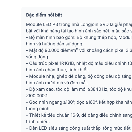
Đặc điểm nổi bật
Module LED P3 trong nhà Longjoin SVD là giải pháp 
bật với khả năng tái tạo hình ảnh sắc nét, màu sắc
- Bộ màn hình bao gồm: Bộ khung thép hộp, Module
hình và hướng dẫn sử dụng.
- Mật độ 90.000 điểm/m² với khoảng cách pixel 3,33
sống động.
- Cấu trúc pixel 1R1G1B, nhiệt độ màu điều chỉnh
hình ảnh chân thực, tinh khiết.
- Module nhẹ, ghép dễ dàng, độ đồng đều độ sáng
hình ảnh mượt mà và đẹp mắt.
- Độ xám cao, tốc độ làm mới ≥3840 Hz, tốc độ kh
≥100.000:1
- Góc nhìn ngang ≥180°, dọc ≥160°, kết hợp khả nă
thông minh.
- Thiết kế tiêu chuẩn 16:9, dễ dàng điều chỉnh san
trình chiếu.
- Đèn LED siêu sáng công suất thấp, tổng mức tiết